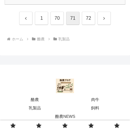
前
次
1
70
71
72
へ
へ
ホーム
酪農
乳製品
酪農
肉牛
乳製品
飼料
酪農NEWS
© 2025 らくする|酪農専門メディア.