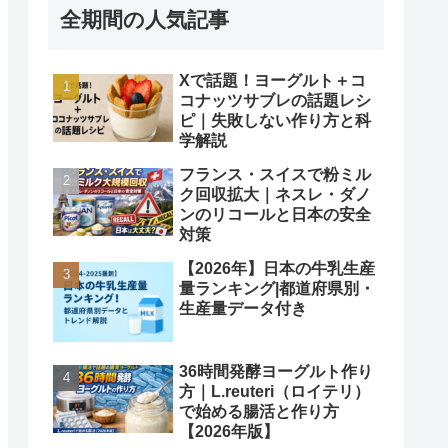
全期間の人気記事
Xで話題！ヨーグルト＋コ
コナッツサブレの話題レシ
ピ｜失敗しない作り方と科
学解説
フランス・スイスで粉ミル
ク回収拡大｜ネスレ・ダノ
ンのリコールと日本の安全
対策
【2026年】日本の牛乳生産
量ランキング|都道府県別・
生産量データ付き
36時間発酵ヨーグルト作り
方｜L.reuteri（ロイテリ）
で始める腸活と作り方
【2026年版】