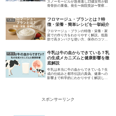
スノーモービルが急発進し23歳女性が鎖
骨骨折の重傷。発生〜病院受診〜警察報
告の時系列と、冬レジャーの具体的な予
防策を解説します。
フロマージュ・ブランとは？特
乳製品
徴・栄養・簡単レシピを一挙紹介
フロマージュ・ブランの特徴・栄養・家
庭での作り方をわかりやすく解説。低脂
肪で高タンパクな使い方、保存のコツ、
朝食やデザート向けのアレンジレシピま
で紹介します。初心者でも簡単に作れる
手順写真付き。
牛乳は牛の血からできている？乳
乳製品
の生成メカニズムと健康影響を徹
底解説
牛乳は本当に牛の血からできている？生
成の仕組みと都市伝説の真偽、健康への
影響まで科学的にわかりやすく解説しま
す。
スポンサーリンク