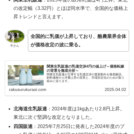
の改定幅（3.32円）とほぼ同水準で、全国的な価格上
昇トレンドと言えます。
全国的に乳価が上昇しており、酪農業界全体
が価格改定の波に乗る。
牛さん
関東生乳販連の乳価交渉4円の値上げ～価格転嫁
の背景を徹底分析～
関東生乳販連が主導する乳価交渉の最新動向を徹底解説。
飼料価格や人件費上昇の背景と、市場安定化のための取り
組みに迫ります。
rakusurukurasi.com
2025.04.02
北海道生乳販連
：2024年度は1kgあたり2.8円上昇。
東北に次ぐ堅調な改定となりました。
四国販連
：2025年7月25日に発表した2024年度のプ