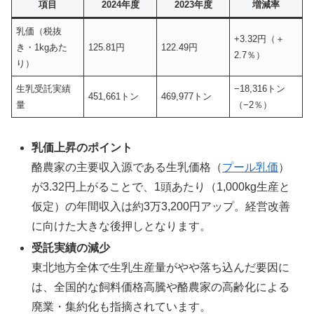
項目
2024年度
2023年度
増減率
乳価（税抜
+3.32円（＋
き・1kgあた
125.81円
122.49円
2.7％）
り）
生乳受託実績
−18,316トン
451,661トン
469,977トン
量
（−2％）
乳価上昇のポイント
酪農家の主要収入源である生乳価格（
プール乳価
）
が3.32円上がることで、1頭あたり（1,000kg生産と
仮定）の年間収入は約3万3,200円アップ。経営改善
に向けた大きな後押しとなります。
受託実績の減少
東北地方全体で生乳生産量がやや落ち込んだ要因に
は、全国的な飼料価格高騰や酪農家の高齢化による
廃業・集約化も指摘されています。