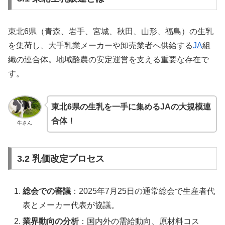
東北6県（青森、岩手、宮城、秋田、山形、福島）の生乳
を集荷し、大手乳業メーカーや卸売業者へ供給する
JA
組
織の連合体。地域酪農の安定運営を支える重要な存在で
す。
東北6県の生乳を一手に集めるJAの大規模連
合体！
牛さん
3.2 乳価改定プロセス
総会での審議
：2025年7月25日の通常総会で生産者代
表とメーカー代表が協議。
業界動向の分析
：国内外の需給動向、原材料コス