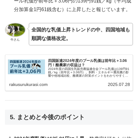
ール乳価が前年比＋3.06円の139円91銭／kg（平均成
分加算金1円61銭含む）に上昇したと報じています。
全国的な乳価上昇トレンドの中、四国地域も
順調な価格改定。
牛さん
四国販連2024年度のプール乳価は前年比＋3.06
円！酪農家の収益は？
2024年度の四国生乳販売農協連合会プール乳価は139円91
銭／kg（前年比＋3.06円）。飼料・エネルギー費高騰の影
響や他地域比較、酪農家の対策ポイントをわかりやすく解
説。
rakusurukurasi.com
2025.07.28
5. まとめと今後のポイント