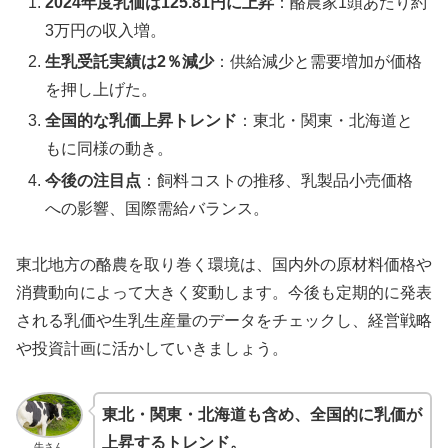
2024年度乳価は125.81円に上昇
：酪農家1頭あたり約
3万円の収入増。
生乳受託実績は2％減少
：供給減少と需要増加が価格
を押し上げた。
全国的な乳価上昇トレンド
：東北・関東・北海道と
もに同様の動き。
今後の注目点
：飼料コストの推移、乳製品小売価格
への影響、国際需給バランス。
東北地方の酪農を取り巻く環境は、国内外の原材料価格や
消費動向によって大きく変動します。今後も定期的に発表
される乳価や生乳生産量のデータをチェックし、経営戦略
や投資計画に活かしていきましょう。
東北・関東・北海道も含め、全国的に乳価が
上昇するトレンド。
牛さん