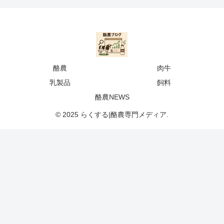
酪農
肉牛
乳製品
飼料
酪農NEWS
© 2025 らくする|酪農専門メディア.