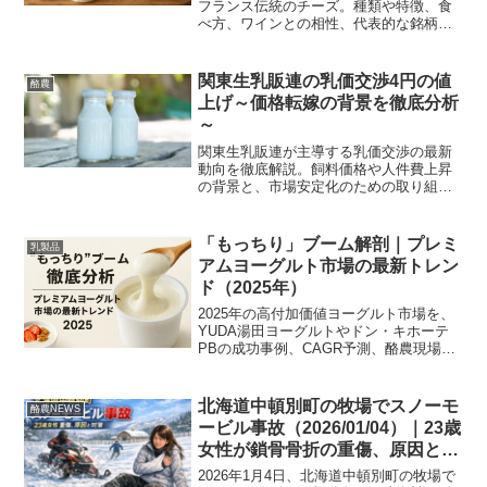
フランス伝統のチーズ。種類や特徴、食
べ方、ワインとの相性、代表的な銘柄を
詳しく解説します。
関東生乳販連の乳価交渉4円の値
酪農
上げ～価格転嫁の背景を徹底分析
～
関東生乳販連が主導する乳価交渉の最新
動向を徹底解説。飼料価格や人件費上昇
の背景と、市場安定化のための取り組み
に迫ります。
「もっちり」ブーム解剖｜プレミ
乳製品
アムヨーグルト市場の最新トレン
ド（2025年）
2025年の高付加価値ヨーグルト市場を、
YUDA湯田ヨーグルトやドン・キホーテ
PBの成功事例、CAGR予測、酪農現場の
課題までデータと事例でわかりやすく解
説します。
北海道中頓別町の牧場でスノーモ
酪農NEWS
ービル事故（2026/01/04）｜23歳
女性が鎖骨骨折の重傷、原因と予
防策
2026年1月4日、北海道中頓別町の牧場で