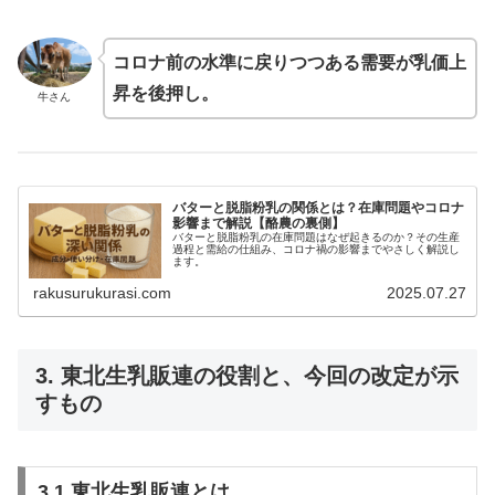
コロナ前の水準に戻りつつある需要が乳価上
昇を後押し。
牛さん
バターと脱脂粉乳の関係とは？在庫問題やコロナ
影響まで解説【酪農の裏側】
バターと脱脂粉乳の在庫問題はなぜ起きるのか？その生産
過程と需給の仕組み、コロナ禍の影響までやさしく解説し
ます。
rakusurukurasi.com
2025.07.27
3. 東北生乳販連の役割と、今回の改定が示
すもの
3.1 東北生乳販連とは