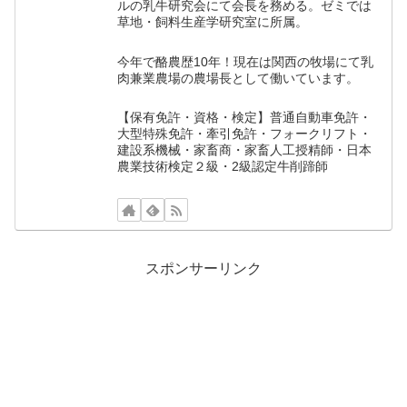
ルの乳牛研究会にて会長を務める。ゼミでは
草地・飼料生産学研究室に所属。
今年で酪農歴10年！現在は関西の牧場にて乳
肉兼業農場の農場長として働いています。
【保有免許・資格・検定】普通自動車免許・
大型特殊免許・牽引免許・フォークリフト・
建設系機械・家畜商・家畜人工授精師・日本
農業技術検定２級・2級認定牛削蹄師
スポンサーリンク