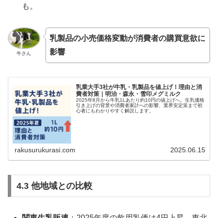
も。
乳製品の小売価格変動が消費者の購買意欲に
影響
牛さん
乳業大手3社が牛乳・乳製品を値上げ！理由と消
費者対策｜明治・森永・雪印メグミルク
2025年8月から牛乳1Lあたり約10円の値上げへ。生乳価格
引き上げの背景や消費者家計への影響、業界安定策まで初
心者にもわかりやすく解説します。
rakusurukurasi.com
2025.06.15
4.3 他地域との比較
関東生乳販連
：2025年度の飲用乳価は4円上昇。東北