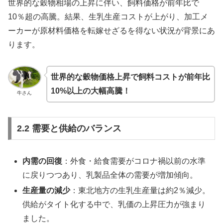
世界的な穀物相場の上昇に伴い、飼料価格が前年比で
10％超の高騰。結果、生乳生産コストが上がり、加工メ
ーカーが原材料価格を転嫁せざるを得ない状況が背景にあ
ります。
世界的な穀物価格上昇で飼料コストが前年比
10%以上の大幅高騰！
牛さん
2.2 需要と供給のバランス
内需の回復
：外食・給食需要がコロナ禍以前の水準
に戻りつつあり、乳製品全体の需要が増加傾向。
生産量の減少
：東北地方の生乳生産量は約2％減少。
供給がタイト化する中で、乳価の上昇圧力が強まり
ました。