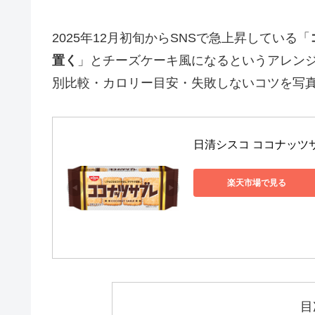
2025年12月初旬からSNSで急上昇している「
置く
」とチーズケーキ風になるというアレン
別比較・カロリー目安・失敗しないコツを写
日清シスコ ココナッツサブ
楽天市場で見る
目