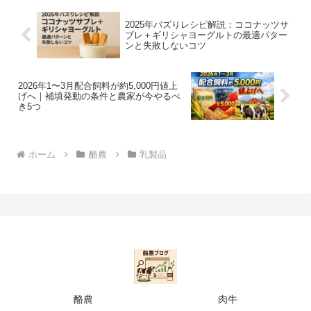
2025年バズりレシピ解説：ココナッツサ
ブレ＋ギリシャヨーグルトの最適パター
ンと失敗しないコツ
2026年1〜3月配合飼料が約5,000円値上
げへ｜補填発動の条件と農家が今やるべ
き5つ
ホーム
酪農
乳製品
酪農
肉牛