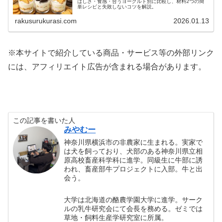
ばしさ・食感・合うヨーグルト別に比較し、材料2つの簡
単レシピと失敗しないコツを解説。
rakusurukurasi.com
2026.01.13
※本サイトで紹介している商品・サービス等の外部リンク
には、アフィリエイト広告が含まれる場合があります。
この記事を書いた人
みやむー
神奈川県横浜市の非農家に生まれる。実家で
は犬を飼っており、犬部のある神奈川県立相
原高校畜産科学科に進学。同級生に牛部に誘
われ、畜産部牛プロジェクトに入部。牛と出
会う。
大学は北海道の酪農学園大学に進学。サーク
ルの乳牛研究会にて会長を務める。ゼミでは
草地・飼料生産学研究室に所属。