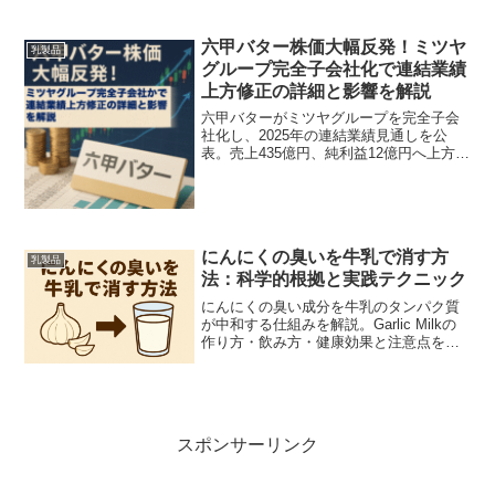
ム・塩分を可視化し、食べ方・注意点も
専門家視点で解説します。
六甲バター株価大幅反発！ミツヤ
乳製品
グループ完全子会社化で連結業績
上方修正の詳細と影響を解説
六甲バターがミツヤグループを完全子会
社化し、2025年の連結業績見通しを公
表。売上435億円、純利益12億円へ上方修
正。発表が株価に与えた影響と今後の注
目点を現場目線で分かりやすく解説しま
す。
にんにくの臭いを牛乳で消す方
乳製品
法：科学的根拠と実践テクニック
にんにくの臭い成分を牛乳のタンパク質
が中和する仕組みを解説。Garlic Milkの
作り方・飲み方・健康効果と注意点を科
学的根拠と実践例で紹介します。
スポンサーリンク