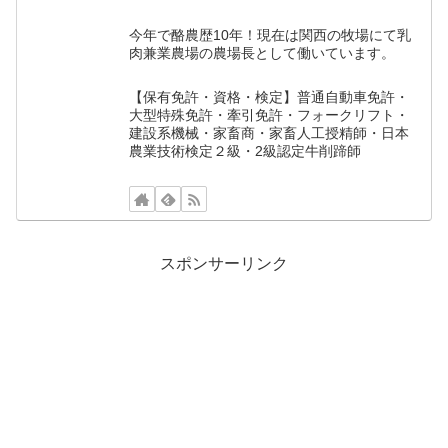
今年で酪農歴10年！現在は関西の牧場にて乳
肉兼業農場の農場長として働いています。
【保有免許・資格・検定】普通自動車免許・
大型特殊免許・牽引免許・フォークリフト・
建設系機械・家畜商・家畜人工授精師・日本
農業技術検定２級・2級認定牛削蹄師
スポンサーリンク