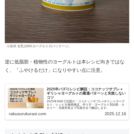
小岩井 生乳100%ヨーグルトのパッケージ。
逆に低脂肪・植物性のヨーグルトは本レシピ向きではな
く、「ふやけるだけ」になりやすい点に注意。
2025年バズりレシピ解説：ココナッツサブレ＋
ギリシャヨーグルトの最適パターンと失敗しない
コツ
2025年SNSで話題の「ココナッツサブレ×ギリシャヨーグ
ルト」レシピを徹底検証。作り方・ヨーグルト別比較・カ
ロリー・失敗対策まで写真付きで解説します。
rakusurukurasi.com
2025.12.16