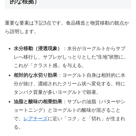
的な根拠）
重要な要素は下記3点です。食品構造と物質移動の観点か
ら説明します。
水分移動（浸透現象）
：水分がヨーグルトからサブ
レへ移行し、サブレがしっとりとした“生地”状態に。
これが「クラスト感」を与える。
相対的な水切り効果
：ヨーグルト自身は相対的に水
分が抜け、濃縮されたクリーム状へ変化する。特に
タンパク質量が多いヨーグルトで顕著。
油脂と酸味の相乗効果
：サブレの油脂（バターやシ
ョートニング）とヨーグルトの酸味が混ざること
で、
レアチーズ
に近い「コク」と「切れ」が生まれ
る。