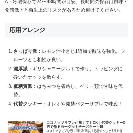
A：冷蔵保存で24〜48時間が目安。長時間の保存は風味・
食感低下と衛生上のリスクがあるため避けてください。
応用アレンジ
さっぱり派：
レモン汁小さじ1追加で酸味を強化。フ
ルーツとも相性が良い。
濃厚派：
ギリシャヨーグルトで作り、トッピングに
砕いたナッツを散らす。
低糖質派：
はちみつを省略し、ベリー類で甘味を代
替。
代替クッキー
：オレオや発酵バターサブレで味変！
ココナッツサブレが無くてもOK｜代替クッキー3
選で作るヨーグルトチーズケーキ風
ココナッツサブレ売り切れ対策に！代替クッキー3種を香