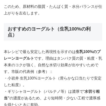
このため、原材料の脂質・たんぱく質・水分バランスが仕
上がりを左右します。
おすすめのヨーグルト（生乳100%の利
点）
本レシピで最も安定した再現性を示すのは
生乳100%のプ
レーンヨーグルト
です。理由はタンパク質の質・粘度・乳
本来のコクが強く、自然な水切り効果が出やすいためで
す。市販の代表例（参考）：
・小岩井 生乳100%ヨーグルト（滑らかな口当たりで安定
した粘度）。
・ギリシャヨーグルト（パルテノ等）は濃厚で“
水切り相
当”
の濃度があるため、より短時間・少ない工程で濃厚感
を得たいときに有効。