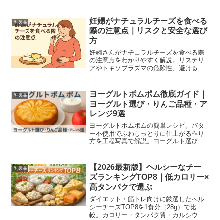
産体制、酪農家への還元と環境影響
（LCA）を一次情報と試算で詳解。
妊婦がナチュラルチーズを食べる
乳製品
際の注意点｜リスクと安全な選び
方
妊婦さんがナチュラルチーズを食べる際
の注意点をわかりやすく解説。リステリ
アやトキソプラズマの危険性、避けるべ
きチーズ、加熱・保存の安全な選び方、
妊婦向けレシピ、最新の回収情報や公的
機関の指針にもとづく実用ガイド。妊婦
ヨーグルトポムポム徹底ガイド｜
乳製品
は医師に相談を推奨します
ヨーグルト選び・りんご品種・ア
レンジ9選
ヨーグルトポムポムの簡単レシピ。バタ
ー不使用でふわしっとりに仕上がる作り
方を工程写真で解説。ヨーグルト選び・
失敗対策・アレンジも全部載せ。
【2026最新版】ヘルシーなチー
乳製品
ズランキングTOP8｜低カロリー×
高タンパクで選ぶ
ダイエット・筋トレ向けに厳選したヘル
シーチーズTOP8を1食分（28g）で比
較。カロリー・タンパク質・カルシウ