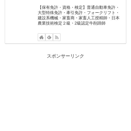
【保有免許・資格・検定】普通自動車免許・
大型特殊免許・牽引免許・フォークリフト・
建設系機械・家畜商・家畜人工授精師・日本
農業技術検定２級・2級認定牛削蹄師
スポンサーリンク