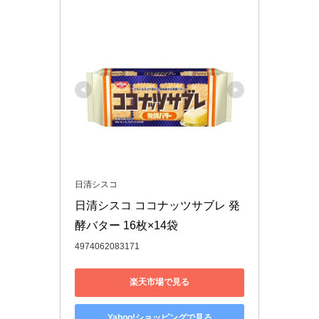
日清シスコ
日清シスコ ココナッツサブレ 発
酵バター 16枚×14袋
4974062083171
楽天市場で見る
Yahoo!ショッピングで見る