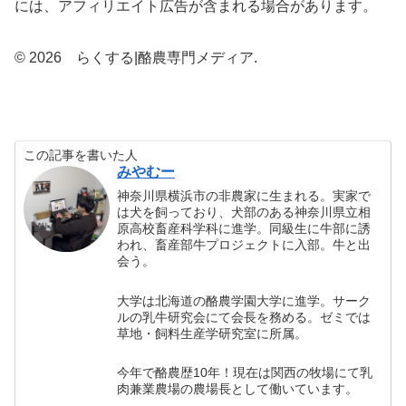
には、アフィリエイト広告が含まれる場合があります。
© 2026 らくする|酪農専門メディア.
この記事を書いた人
みやむー
神奈川県横浜市の非農家に生まれる。実家で
は犬を飼っており、犬部のある神奈川県立相
原高校畜産科学科に進学。同級生に牛部に誘
われ、畜産部牛プロジェクトに入部。牛と出
会う。
大学は北海道の酪農学園大学に進学。サーク
ルの乳牛研究会にて会長を務める。ゼミでは
草地・飼料生産学研究室に所属。
今年で酪農歴10年！現在は関西の牧場にて乳
肉兼業農場の農場長として働いています。