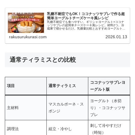
乳糖不耐症でもOK！ココナッツサブレで作る超
簡単ヨーグルトチーズケーキ風レシピ
乳糖不耐症でも食べやすい、ギリシャヨーグルト×ココナ
ッツサブレの超簡単チーズケーキ風レシピ。材料2つ、冷
蔵庫で寝かせるだけ。乳糖量比較とおすすめヨーグルトも
解説。
rakusurukurasi.com
2026.01.13
通常ティラミスとの比較
ココナッツサブレヨ
項目
通常ティラミス
ーグルト版
ヨーグルト（水切
マスカルポーネ・ス
主材料
り）・ココナッツサ
ポンジ
ブレ
刺して冷やすだけ
調理法
組立・冷やし
（時短）