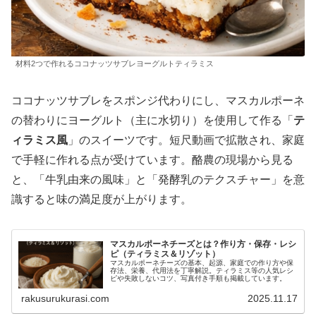
材料2つで作れるココナッツサブレヨーグルトティラミス
ココナッツサブレをスポンジ代わりにし、マスカルポーネ
の替わりにヨーグルト（主に水切り）を使用して作る「
テ
ィラミス風
」のスイーツです。短尺動画で拡散され、家庭
で手軽に作れる点が受けています。酪農の現場から見る
と、「牛乳由来の風味」と「発酵乳のテクスチャー」を意
識すると味の満足度が上がります。
マスカルポーネチーズとは？作り方・保存・レシ
ピ（ティラミス＆リゾット）
マスカルポーネチーズの基本、起源、家庭での作り方や保
存法、栄養、代用法を丁寧解説。ティラミス等の人気レシ
ピや失敗しないコツ、写真付き手順も掲載しています。
rakusurukurasi.com
2025.11.17