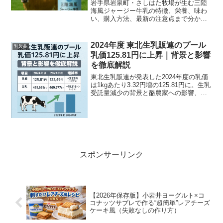
岩手県岩泉町・さしはた牧場が生む三陸
海風ジャージー牛乳の特徴、栄養、味わ
い、購入方法、最新の注意点まで分かり
やすく解説します。プレミアムなご当地
ミルクの魅力と安全情報、入手方法、楽
しみ方まで丁寧に紹介。
2024年度 東北生乳販連のプール
乳製品
乳価125.81円に上昇｜背景と影響
を徹底解説
東北生乳販連が発表した2024年度の乳価
は1kgあたり3.32円増の125.81円に。生乳
受託量減少の背景と酪農家への影響、今
後の見通しをわかりやすく解説。
スポンサーリンク
【2026年保存版】小岩井ヨーグルト×コ
コナッツサブレで作る“超簡単”レアチーズ
ケーキ風（失敗なしの作り方）