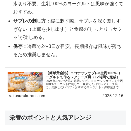
水切り不要。生乳100%のヨーグルトは風味が強くて
おすすめ。
サブレの刺し方：
縦に刺す際、サブレを深く差しす
ぎない（上部を少し出す）と食感の“しっとり→サク
ッ”が楽しめる。
保存：
冷蔵で2〜3日が目安。長期保存は風味が落ち
るため推奨しません。
【簡単黄金比】ココナッツサブレ×生乳100%ヨ
ーグルトで作るレアチーズ風（12時間で完成）
2025年SNSで話題の簡単レシピ。ココナッツサブレを生乳
100%ヨーグルトに刺して一晩置くだけでレアチーズ風
に。失敗しないコツ・おすすめヨーグルト・保存法まで徹
底解説。
rakusurukurasi.com
2025.12.16
栄養のポイントと人気アレンジ