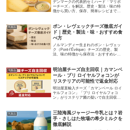
デンマークの代表的セミハード「マリボ
ーチーズ」を解説。歴史・製法・味の特
徴から買い方、保存、簡単レシピまで写
真付きで分かりやすく紹介します。
ポン・レヴェックチーズ徹底ガイ
乳製品
ド｜歴史・製法・味・おすすめ食
べ方
ノルマンディー生まれのポン・レヴェッ
ク（Pont-l’Évêque）チーズの歴史、製
法、味の特徴から保存法・おすすめレシ
ピ・ペアリングまで、現場視点で分かり
やすく解説します。
明治屋チーズ自主回収｜カマンベ
乳製品
ール・ブリ ロイヤルフォコンが
リステリアの可能性で返金対応
明治屋直輸入チーズ「カマンベール ロイ
ヤルフォコン」「ブリ ロイヤルフォコ
ン」がリステリア菌の疑いで自主回収。
対象ロット、返金手順、妊婦など注意点
をわかりやすく解説します。
三陸海風ジャージー牛乳とは？岩
乳製品
手・さしはた牧場の希少ミルクを
徹底解説