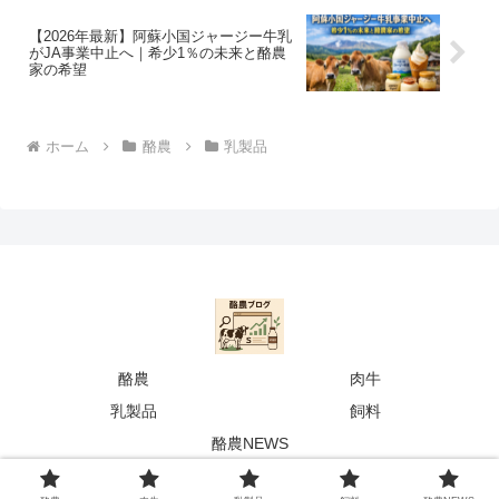
【2026年最新】阿蘇小国ジャージー牛乳
がJA事業中止へ｜希少1％の未来と酪農
家の希望
ホーム
酪農
乳製品
酪農
肉牛
乳製品
飼料
酪農NEWS
© 2025 らくする|酪農専門メディア.