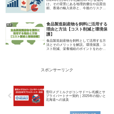
け。その背景にある地理的優位や品質信
頼、香港の輸入依存と、今後のリスク・
展望をわかりやすく紹介。
食品製造副産物を飼料に活用する
酪農
理由と方法【コスト削減と環境保
護】
食品製造副産物を飼料として活用する方
法とそのメリットを解説。環境保護、コ
スト削減、栄養補給のポイントをわかり
やすく説明します。
スポンサーリンク
雪印メグミルクがコンサドーレ札幌とサ
プライパートナー契約｜2025年の狙いと
北海道への波及