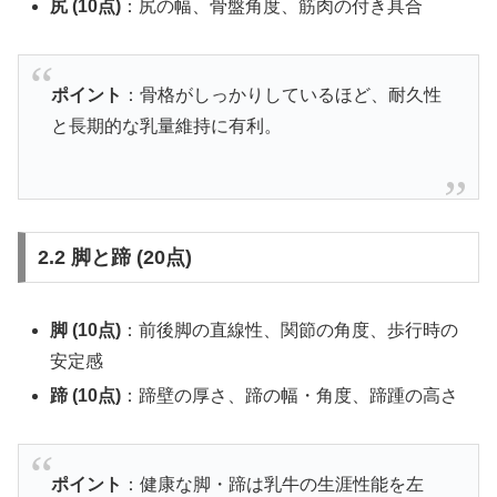
尻 (10点)
：尻の幅、骨盤角度、筋肉の付き具合
ポイント
：骨格がしっかりしているほど、耐久性
と長期的な乳量維持に有利。
2.2 脚と蹄 (20点)
脚 (10点)
：前後脚の直線性、関節の角度、歩行時の
安定感
蹄 (10点)
：蹄壁の厚さ、蹄の幅・角度、蹄踵の高さ
ポイント
：健康な脚・蹄は乳牛の生涯性能を左