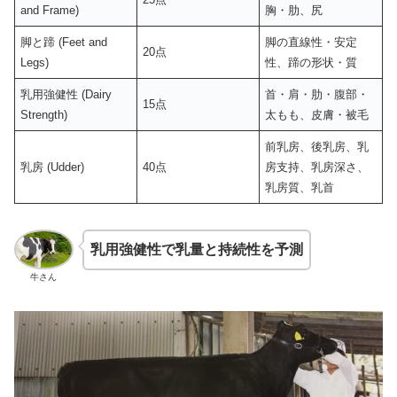
and Frame)
胸・肋、尻
脚と蹄 (Feet and
脚の直線性・安定
20点
Legs)
性、蹄の形状・質
乳用強健性 (Dairy
首・肩・肋・腹部・
15点
Strength)
太もも、皮膚・被毛
前乳房、後乳房、乳
乳房 (Udder)
40点
房支持、乳房深さ、
乳房質、乳首
乳用強健性で乳量と持続性を予測
牛さん