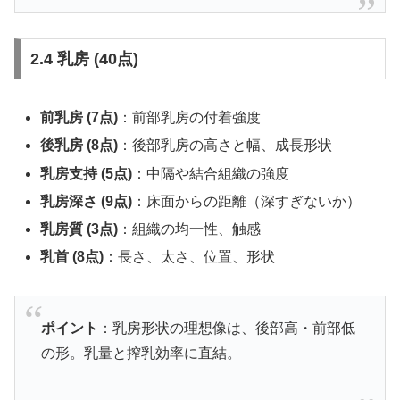
2.4 乳房 (40点)
前乳房 (7点)
：前部乳房の付着強度
後乳房 (8点)
：後部乳房の高さと幅、成長形状
乳房支持 (5点)
：中隔や結合組織の強度
乳房深さ (9点)
：床面からの距離（深すぎないか）
乳房質 (3点)
：組織の均一性、触感
乳首 (8点)
：長さ、太さ、位置、形状
ポイント
：乳房形状の理想像は、後部高・前部低
の形。乳量と搾乳効率に直結。