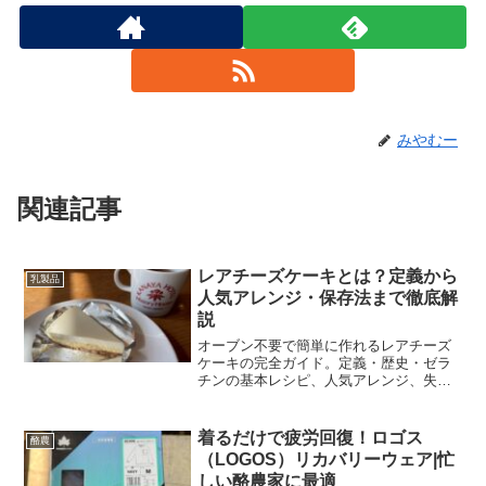
みやむー
関連記事
レアチーズケーキとは？定義から
乳製品
人気アレンジ・保存法まで徹底解
説
オーブン不要で簡単に作れるレアチーズ
ケーキの完全ガイド。定義・歴史・ゼラ
チンの基本レシピ、人気アレンジ、失敗
対策、保存法まで写真付きで丁寧に解説
します。
着るだけで疲労回復！ロゴス
酪農
（LOGOS）リカバリーウェア|忙
しい酪農家に最適