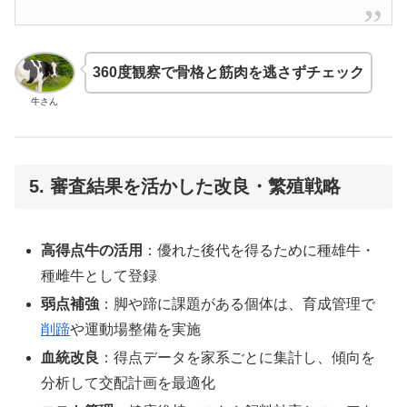
360度観察で骨格と筋肉を逃さずチェック
牛さん
5. 審査結果を活かした改良・繁殖戦略
高得点牛の活用
：優れた後代を得るために種雄牛・
種雌牛として登録
弱点補強
：脚や蹄に課題がある個体は、育成管理で
削蹄
や運動場整備を実施
血統改良
：得点データを家系ごとに集計し、傾向を
分析して交配計画を最適化