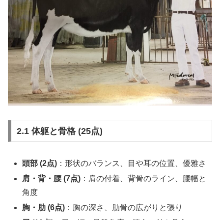
2.1 体躯と骨格 (25点)
頭部 (2点)
：形状のバランス、目や耳の位置、優雅さ
肩・背・腰 (7点)
：肩の付着、背骨のライン、腰幅と
角度
胸・肋 (6点)
：胸の深さ、肋骨の広がりと張り