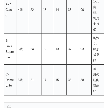
ンス
A-R
良
Classi
4歳
22
18
14
36
90
好、
c
乳房
支持
強
胸深
B-
く、
Luxe
5歳
24
19
13
37
93
蹄形
Supre
状良
me
好
首・
C-
肩の
Dame
3歳
21
17
15
35
88
筋肉
Elite
質高
い