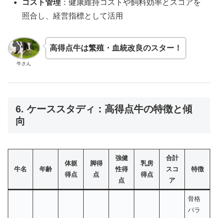
コスト管理
：健康維持コストや飼料効率とスコアを
照合し、経営指標として活用
高得点牛は繁殖・血統改良のスター！
牛さん
6. ケーススタディ：高得点牛の特徴と傾
向
強健
合計
体躯
脚得
乳房
牛名
年齢
性得
スコ
特徴
得点
点
得点
点
ア
骨格
バラ