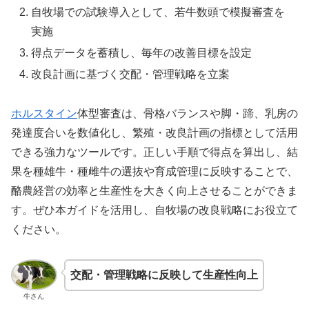
自牧場での試験導入として、若牛数頭で模擬審査を
実施
得点データを蓄積し、毎年の改善目標を設定
改良計画に基づく交配・管理戦略を立案
ホルスタイン
体型審査は、骨格バランスや脚・蹄、乳房の
発達度合いを数値化し、繁殖・改良計画の指標として活用
できる強力なツールです。正しい手順で得点を算出し、結
果を種雄牛・種雌牛の選抜や育成管理に反映することで、
酪農経営の効率と生産性を大きく向上させることができま
す。ぜひ本ガイドを活用し、自牧場の改良戦略にお役立て
ください。
交配・管理戦略に反映して生産性向上
牛さん