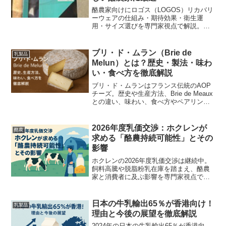
酪農家向けにロゴス（LOGOS）リカバリ
ーウェアの仕組み・期待効果・衛生運
用・サイズ選びを専門家視点で解説。導
入手順と現場ルール付きで実践的に使え
るガイドです。
ブリ・ド・ムラン（Brie de
乳製品
Melun）とは？歴史・製法・味わ
い・食べ方を徹底解説
ブリ・ド・ムランはフランス伝統のAOP
チーズ。歴史や生産方法、Brie de Meaux
との違い、味わい、食べ方やペアリング
を徹底解説します。
2026年度乳価交渉：ホクレンが
酪農
求める「酪農持続可能性」とその
影響
ホクレンの2026年度乳価交渉は継続中。
飼料高騰や脱脂粉乳在庫を踏まえ、酪農
家と消費者に及ぶ影響を専門家視点で分
かりやすく解説します。
日本の牛乳輸出65％が香港向け！
乳製品
理由と今後の展望を徹底解説
2024年の日本の牛乳輸出65％が香港向