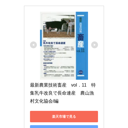
最新農業技術畜産　vol．11　特
集乳牛改良で長命連産　農山漁
村文化協会/編
楽天市場で見る