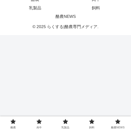
乳製品
飼料
酪農NEWS
© 2025 らくする|酪農専門メディア.
酪農
肉牛
乳製品
飼料
酪農NEWS