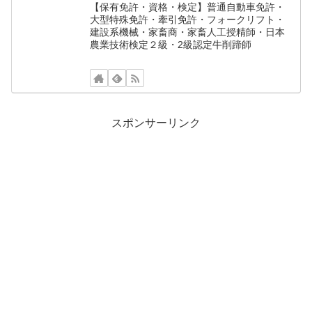
【保有免許・資格・検定】普通自動車免許・
大型特殊免許・牽引免許・フォークリフト・
建設系機械・家畜商・家畜人工授精師・日本
農業技術検定２級・2級認定牛削蹄師
スポンサーリンク