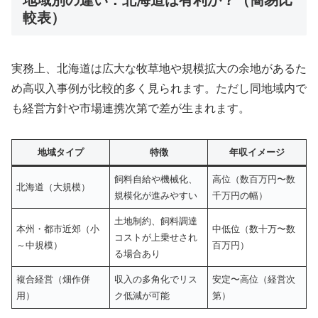
地域別の違い：北海道は有利か？（簡易比
較表）
実務上、北海道は広大な牧草地や規模拡大の余地があるた
め高収入事例が比較的多く見られます。ただし同地域内で
も経営方針や市場連携次第で差が生まれます。
地域タイプ
特徴
年収イメージ
飼料自給や機械化、
高位（数百万円〜数
北海道（大規模）
規模化が進みやすい
千万円の幅）
土地制約、飼料調達
本州・都市近郊（小
中低位（数十万〜数
コストが上乗せされ
～中規模）
百万円）
る場合あり
複合経営（畑作併
収入の多角化でリス
安定〜高位（経営次
用）
ク低減が可能
第）