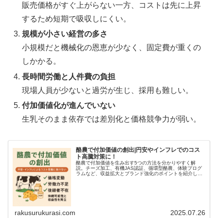
販売価格がすぐ上がらない一方、コストは先に上昇
するため短期で吸収しにくい。
規模が小さい経営の多さ
小規模だと機械化の恩恵が少なく、固定費が重くの
しかかる。
長時間労働と人件費の負担
現場人員が少ないと過労が生じ、採用も難しい。
付加価値化が進んでいない
生乳そのまま依存では差別化と価格競争力が弱い。
酪農で付加価値の創出|円安やインフレでのコス
ト高騰対策に！
酪農で付加価値を生み出す5つの方法を分かりやすく解
説。チーズ加工、有機JAS認証、循環型酪農、体験プログ
ラムなど、収益拡大とブランド強化のポイントを紹介しま
す。
rakusurukurasi.com
2025.07.26