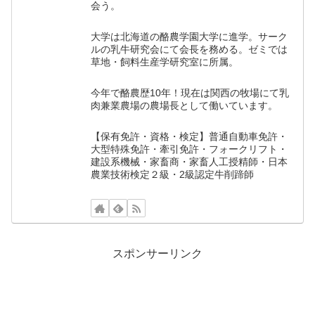
会う。
大学は北海道の酪農学園大学に進学。サーク
ルの乳牛研究会にて会長を務める。ゼミでは
草地・飼料生産学研究室に所属。
今年で酪農歴10年！現在は関西の牧場にて乳
肉兼業農場の農場長として働いています。
【保有免許・資格・検定】普通自動車免許・
大型特殊免許・牽引免許・フォークリフト・
建設系機械・家畜商・家畜人工授精師・日本
農業技術検定２級・2級認定牛削蹄師
スポンサーリンク