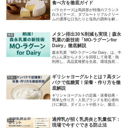
食べ方を徹底ガイド
バラカチーズは馬蹄形が特徴のフランス
白カビチーズ。ダブル〜トリプルクリー
ムの濃厚な口当たりと塩気の調和を解
説。歴史・製法・熟成の見極め方、保存
法、食べ方、ワインや果物のペアリン
グ、贈答や通販の選び方、家庭向け簡単
メタン排出30％削減も実現｜森永
酪農
レシピまで丁寧に紹介します。
乳業の新技術「MO-ラグーンfor
Dairy」徹底解説
森永乳業「MO-ラグーンfor Dairy」は、牛
のふん尿からメタンを回収して発電・熱
利用し、高品質堆肥を生産。環境負荷軽
減と酪農現場の労働負担軽減を両立しま
す。
ギリシャヨーグルトとは？高タン
乳製品
パクで低糖質！栄養・作り方を徹
底解説
ギリシャヨーグルトの定義・栄養効果・
簡単な作り方・人気ブランドを初心者向
けに解説。ダイエットや筋トレ、腸活に
も役立つ情報満載の記事です。
過搾乳が招く乳房炎と乳量低下：
疾病
現場で今すぐできる防止法