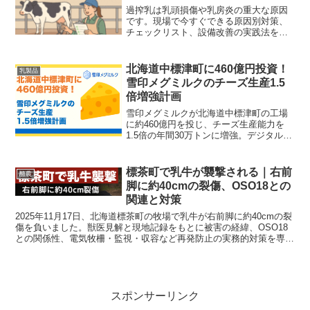
過搾乳は乳頭損傷や乳房炎の重大な原因
です。現場で今すぐできる原因別対策、
チェックリスト、設備改善の実践法を詳
解。搾乳手順の見直し、自動離脱の導入
検討、SCC管理まで、図解と実例でわか
りやすく解説します。現場向けのチェッ
北海道中標津町に460億円投資！
乳製品
クリスト付き。すぐ実践可能。
雪印メグミルクのチーズ生産1.5
倍増強計画
雪印メグミルクが北海道中標津町の工場
に約460億円を投じ、チーズ生産能力を
1.5倍の年間30万トンに増強。デジタル化
や高付加価値化でシェア30％超を狙う。
標茶町で乳牛が襲撃される｜右前
酪農
脚に約40cmの裂傷、OSO18との
関連と対策
2025年11月17日、北海道標茶町の牧場で乳牛が右前脚に約40cmの裂
傷を負いました。獣医見解と現地記録をもとに被害の経緯、OSO18
との関係性、電気牧柵・監視・収容など再発防止の実務的対策を専門
家視点で解説します。
スポンサーリンク