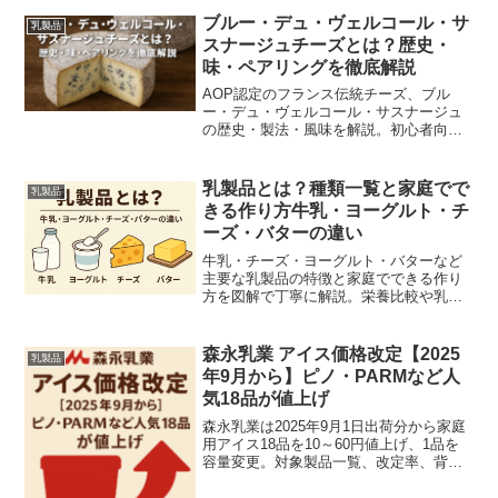
ブルー・デュ・ヴェルコール・サ
乳製品
スナージュチーズとは？歴史・
味・ペアリングを徹底解説
AOP認定のフランス伝統チーズ、ブル
ー・デュ・ヴェルコール・サスナージュ
の歴史・製法・風味を解説。初心者向け
のおすすめペアリング、購入・保存のコ
ツ、簡単レシピも紹介します。
乳製品とは？種類一覧と家庭でで
乳製品
きる作り方牛乳・ヨーグルト・チ
ーズ・バターの違い
牛乳・チーズ・ヨーグルト・バターなど
主要な乳製品の特徴と家庭でできる作り
方を図解で丁寧に解説。栄養比較や乳糖
不耐症・アレルギー対策、保存のコツま
でまとめた完全ガイドです。レシピは失
敗しないコツ付きで、今すぐ試せる簡単
森永乳業 アイス価格改定【2025
乳製品
手順を掲載。
年9月から】ピノ・PARMなど人
気18品が値上げ
森永乳業は2025年9月1日出荷分から家庭
用アイス18品を10～60円値上げ、1品を
容量変更。対象製品一覧、改定率、背景
までわかりやすく解説します。