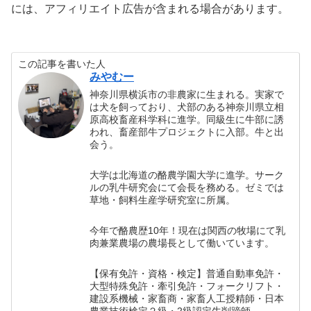
には、アフィリエイト広告が含まれる場合があります。
この記事を書いた人
みやむー
神奈川県横浜市の非農家に生まれる。実家で
は犬を飼っており、犬部のある神奈川県立相
原高校畜産科学科に進学。同級生に牛部に誘
われ、畜産部牛プロジェクトに入部。牛と出
会う。
大学は北海道の酪農学園大学に進学。サーク
ルの乳牛研究会にて会長を務める。ゼミでは
草地・飼料生産学研究室に所属。
今年で酪農歴10年！現在は関西の牧場にて乳
肉兼業農場の農場長として働いています。
【保有免許・資格・検定】普通自動車免許・
大型特殊免許・牽引免許・フォークリフト・
建設系機械・家畜商・家畜人工授精師・日本
農業技術検定２級・2級認定牛削蹄師