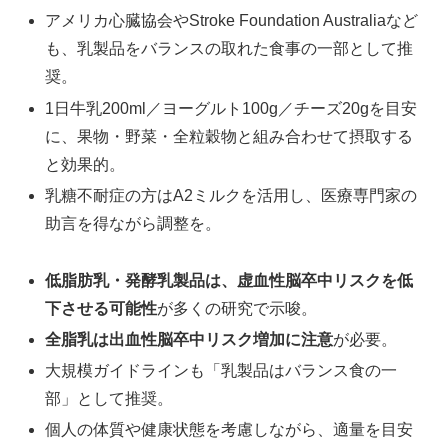
アメリカ心臓協会やStroke Foundation Australiaなど
も、乳製品をバランスの取れた食事の一部として推
奨。
1日牛乳200ml／ヨーグルト100g／チーズ20gを目安
に、果物・野菜・全粒穀物と組み合わせて摂取する
と効果的。
乳糖不耐症の方はA2ミルクを活用し、医療専門家の
助言を得ながら調整を。
低脂肪乳・発酵乳製品は、虚血性脳卒中リスクを低
下させる可能性
が多くの研究で示唆。
全脂乳は出血性脳卒中リスク増加に注意
が必要。
大規模ガイドラインも「乳製品はバランス食の一
部」として推奨。
個人の体質や健康状態を考慮しながら、適量を目安