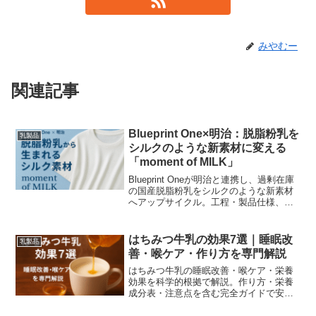
みやむー
関連記事
Blueprint One×明治：脱脂粉乳を
乳製品
シルクのような新素材に変える
「moment of MILK」
Blueprint Oneが明治と連携し、過剰在庫
の国産脱脂粉乳をシルクのような新素材
へアップサイクル。工程・製品仕様、量
産体制、酪農家への還元と環境影響
（LCA）を一次情報と試算で詳解。
はちみつ牛乳の効果7選｜睡眠改
乳製品
善・喉ケア・作り方を専門解説
はちみつ牛乳の睡眠改善・喉ケア・栄養
効果を科学的根拠で解説。作り方・栄養
成分表・注意点を含む完全ガイドで安全
に楽しむ方法を紹介します。