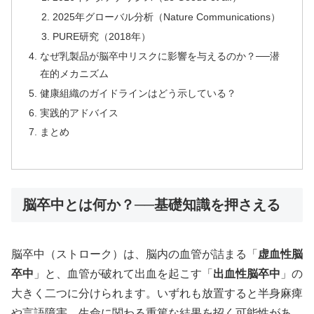
2025年グローバル分析（Nature Communications）
PURE研究（2018年）
なぜ乳製品が脳卒中リスクに影響を与えるのか？──潜
在的メカニズム
健康組織のガイドラインはどう示している？
実践的アドバイス
まとめ
脳卒中とは何か？──基礎知識を押さえる
脳卒中（ストローク）は、脳内の血管が詰まる「
虚血性脳
卒中
」と、血管が破れて出血を起こす「
出血性脳卒中
」の
大きく二つに分けられます。いずれも放置すると半身麻痺
や言語障害、生命に関わる重篤な結果を招く可能性があ