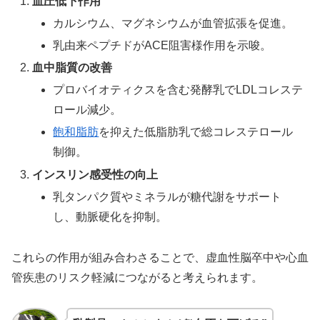
血圧低下作用
カルシウム、マグネシウムが血管拡張を促進。
乳由来ペプチドがACE阻害様作用を示唆。
血中脂質の改善
プロバイオティクスを含む発酵乳でLDLコレステ
ロール減少。
飽和脂肪
を抑えた低脂肪乳で総コレステロール
制御。
インスリン感受性の向上
乳タンパク質やミネラルが糖代謝をサポート
し、動脈硬化を抑制。
これらの作用が組み合わさることで、虚血性脳卒中や心血
管疾患のリスク軽減につながると考えられます。