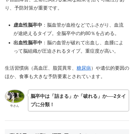
り、予防対策が重要です。
虚血性脳卒中
：脳血管が血栓などでふさがり、血流
が途絶えるタイプ。全脳卒中の約80％を占める。
出血性脳卒中
：脳の血管が破れて出血し、血腫によ
って脳組織が圧迫されるタイプ。重症度が高い。
生活習慣病（高血圧、脂質異常、
糖尿病
）や遺伝的要因の
ほか、食事も大きな予防要素とされています。
脳卒中は「詰まる」か「破れる」か──2タイ
プに分類！
牛さん