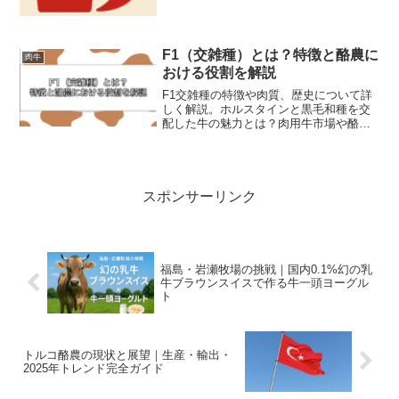
F1（交雑種）とは？特徴と酪農に
肉牛
おける役割を解説
F1交雑種の特徴や肉質、歴史について詳
しく解説。ホルスタインと黒毛和種を交
配した牛の魅力とは？肉用牛市場や酪農
での重要性も紹介します。
スポンサーリンク
福島・岩瀬牧場の挑戦｜国内0.1%幻の乳
牛ブラウンスイスで作る牛一頭ヨーグル
ト
トルコ酪農の現状と展望｜生産・輸出・
2025年トレンド完全ガイド