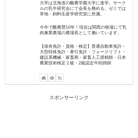
大学は北海道の酪農学園大学に進学。サーク
ルの乳牛研究会にて会長を務める。ゼミでは
草地・飼料生産学研究室に所属。
今年で酪農歴10年！現在は関西の牧場にて乳
肉兼業農場の農場長として働いています。
【保有免許・資格・検定】普通自動車免許・
大型特殊免許・牽引免許・フォークリフト・
建設系機械・家畜商・家畜人工授精師・日本
農業技術検定２級・2級認定牛削蹄師
スポンサーリンク