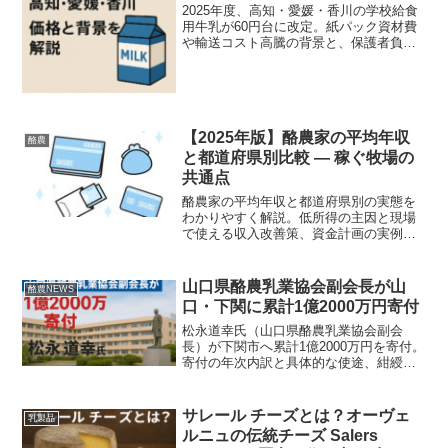
2025年度、高知・愛媛・香川の学校給食
用牛乳が60円台に改定。紙パック資材費
や輸送コスト高騰の背景と、保護者負担
や食育への影響をわかりやすく解説しま
す。
【2025年版】酪農家の平均年収
酪農
と都道府県別比較 — 稼ぐ牧場の
共通点
酪農家の平均年収と都道府県別の実態を
わかりやすく解説。低所得の主因と現場
で使える収入改善策、資金計画の実例、
補助金・機械化・六次産業化の具体案ま
で幅広く紹介します。
山口県酪農乳業協会副会長が山
酪農NEWS
口・下関に累計1億2000万円寄付
松永道幸氏（山口県酪農乳業協会副会
長）が下関市へ累計1億2000万円を寄付。
寄付の年次内訳と具体的な使途、紺綬褒
章授与の経緯、地域への波及効果を一次
資料を基に分かりやすく解説します。
サレール チーズとは？オーヴェ
乳製品
ルニュの伝統チーズ Salers