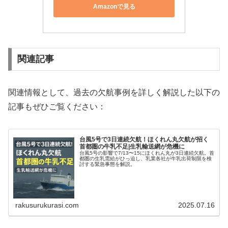
Amazonで見る
関連記事
関連情報として、過去の欠航事例を詳しく解説した以下の
記事もぜひご覧ください：
台風5号で3日連続欠航！ほくれん丸欠航が招く
首都圏の牛乳不足|生乳輸送網が危機に
台風5号の影響で7/13〜15にほくれん丸が3日連続欠航。首
都圏の生乳需給がひっ迫し、乳業各社が牛乳出荷制限を検
討する緊急事態を解説。
rakusurukurasi.com
2025.07.16