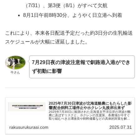
（7/31）、第3便（8/1）がすべて欠航
8月1日午前8時30分、ようやく日立港へ到着
これにより、本来各日配送予定だった約3日分の生乳輸送
スケジュールが大幅に遅延しました。
7月29日夜の津波注意報で釧路港入港ができ
ず初動に影響
牛さん
2025年7月30日津波が北海道酪農にもたらした影
響|配合飼料工場停止やホクレン丸接岸出来ず
2025年7月30日に観測された北海道太平洋沿岸の津波が酪
農に及ぼすリスクと、ホクレンの支援策、各農場が今すぐ
取り組むべき土壌改良や飼料備蓄などの具体的対策を解
説。
rakusurukurasi.com
2025.07.31