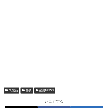
乳製品
酪農
酪農NEWS
シェアする