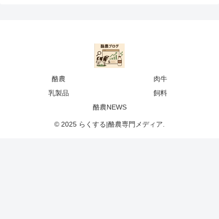
酪農
肉牛
乳製品
飼料
酪農NEWS
© 2025 らくする|酪農専門メディア.