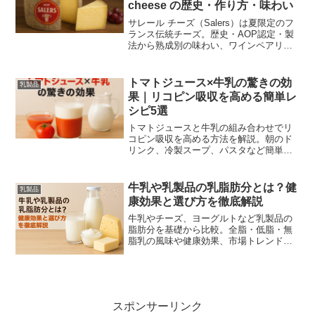
cheese の歴史・作り方・味わい
サレール チーズ（Salers）は夏限定のフ
ランス伝統チーズ。歴史・AOP認定・製
法から熟成別の味わい、ワインペアリン
グ、家庭でできるアリゴ風レシピ、購
入・保存のコツまで分かりやすく解説し
ます。
トマトジュース×牛乳の驚きの効
乳製品
果｜リコピン吸収を高める簡単レ
シピ5選
トマトジュースと牛乳の組み合わせでリ
コピン吸収を高める方法を解説。朝のド
リンク、冷製スープ、パスタなど簡単レ
シピと注意点、代替ミルクの使い方まで
初心者向けに紹介します。
牛乳や乳製品の乳脂肪分とは？健
乳製品
康効果と選び方を徹底解説
牛乳やチーズ、ヨーグルトなど乳製品の
脂肪分を基礎から比較。全脂・低脂・無
脂乳の風味や健康効果、市場トレンドま
で初心者にもわかりやすく解説します。
スポンサーリンク