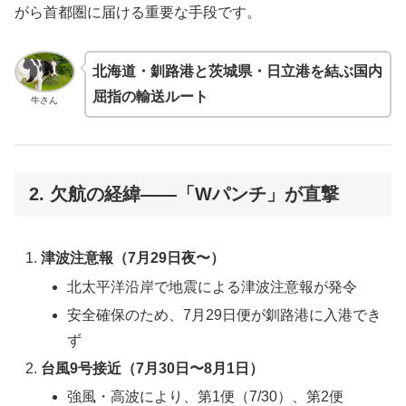
がら首都圏に届ける重要な手段です。
北海道・釧路港と茨城県・日立港を結ぶ国内
屈指の輸送ルート
牛さん
2. 欠航の経緯――「Wパンチ」が直撃
津波注意報（7月29日夜〜）
北太平洋沿岸で地震による津波注意報が発令
安全確保のため、7月29日便が釧路港に入港でき
ず
台風9号接近（7月30日〜8月1日）
強風・高波により、第1便（7/30）、第2便