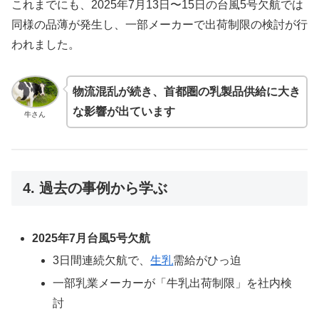
これまでにも、2025年7月13日〜15日の台風5号欠航では
同様の品薄が発生し、一部メーカーで出荷制限の検討が行
われました。
物流混乱が続き、首都圏の乳製品供給に大き
な影響が出ています
牛さん
4. 過去の事例から学ぶ
2025年7月台風5号欠航
3日間連続欠航で、
生乳
需給がひっ迫
一部乳業メーカーが「牛乳出荷制限」を社内検
討