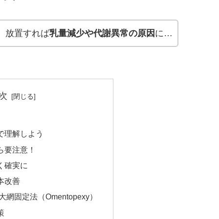
！
放置すれば
乳量減少や代謝異常の原因
に…
次
で理解しよう
ら要注意！
く確実に
本改善
網固定法（Omentopexy）
策