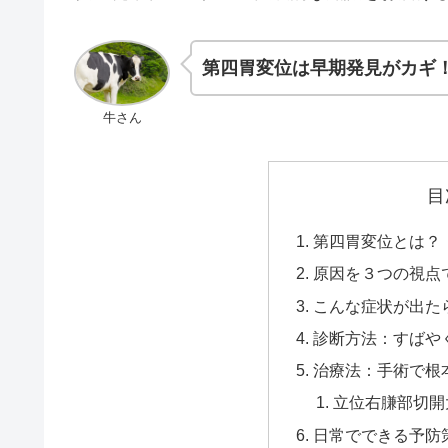
第四胃変位は早期発見がカギ
牛さん
目
第四胃変位とは？
原因を３つの視点
こんな症状が出た
診断方法：すばや
治療法：手術で根
立位右膁部切開大
日常でできる予防