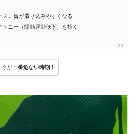
ースに胃が滑り込みやすくなる
アトニー（蠕動運動低下）を招く
今が
一番危ない時期！