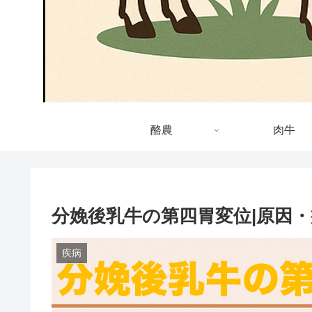
酪農
肉牛
分娩後乳牛の第四胃変位|原因
疾病