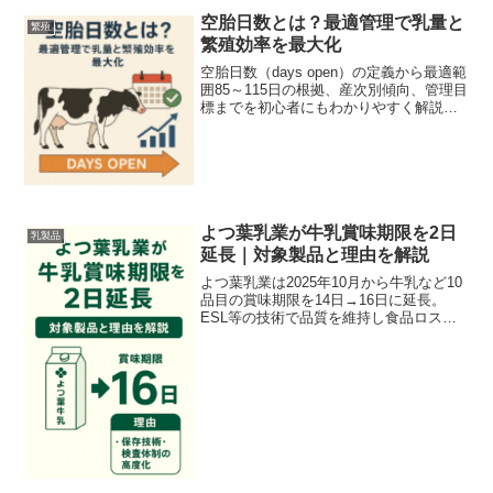
空胎日数とは？最適管理で乳量と
繁殖
繁殖効率を最大化
空胎日数（days open）の定義から最適範
囲85～115日の根拠、産次別傾向、管理目
標までを初心者にもわかりやすく解説し
ます。
よつ葉乳業が牛乳賞味期限を2日
乳製品
延長｜対象製品と理由を解説
よつ葉乳業は2025年10月から牛乳など10
品目の賞味期限を14日→16日に延長。
ESL等の技術で品質を維持し食品ロス削
減を目指します。対象製品や保存上の注
意点、流通への影響を分かりやすく解
説。