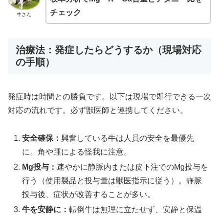
チェック
牛さん
治療法：発症したらどうするか（現場対応
の手順）
発症時は時間との勝負です。以下は現場で即行できる一次
対応の流れです。必ず獣医師と連携してください。
安全確保：
興奮している牛は人員の安全を最優先
に。角や踵による怪我に注意。
Mg投与：
速やかに静脈内または皮下注でのMg投与を
行う（使用製品と投与量は獣医指示に従う）。静脈
投与後、症状が改善することが多い。
牛を安静に：
転倒牛は無理に立たせず、安静と保温