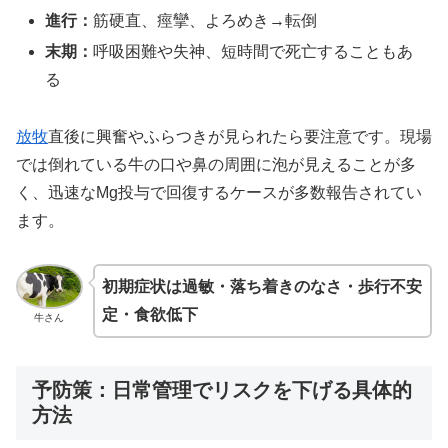
進行：
筋硬直、痙攣、よろめき→転倒
末期：
呼吸困難や失神、短時間で死亡することもあ
る
放牧
直後に興奮やふらつきが見られたら要注意です。現場
では倒れている牛の口や鼻の周囲に泡が見えることが多
く、迅速なMg投与で回復するケースが多数報告されてい
ます。
初期症状は過敏・落ち着きのなさ・歩行不安
定・食欲低下
牛さん
予防策：日常管理でリスクを下げる具体的
方法