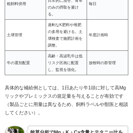
日常的に混ぜ、青草
粗飼料併用
毎日
のみの摂取を避け
る。
過剰なK肥料や堆肥
の多用を避ける。土
土壌管理
年度計画時
壌検査で施肥計画を
調整。
高齢・高泌乳牛は低
牛の選別配置
リスク区画に配置
放牧時の群管理
し、監視を強化。
具体的な補給例としては、1日あたり牛1頭に対して高Mg
リックやプレミックスの規定量を与えることが有効です
（製品ごとに用量は異なるため、飼料ラベルや獣医と相談
してください）。
牧草分析でMg・K・Ca含量とテタニー比を