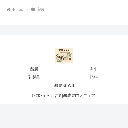
ホーム
疾病
酪農
肉牛
乳製品
飼料
酪農NEWS
© 2025 らくする|酪農専門メディア.