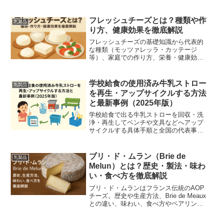
まで、分かりやすく解説します。
フレッシュチーズとは？種類や作
乳製品
り方、健康効果を徹底解説
フレッシュチーズの基礎知識から代表的
な種類（モッツァレッラ・カッテージ
等）、家庭での作り方、栄養・健康効
果、簡単レシピと保存のコツまで初心者
向けに図解でわかりやすく解説します。
学校給食の使用済み牛乳ストロー
乳製品
を再生・アップサイクルする方法
と最新事例（2025年版）
学校給食で出る牛乳ストローを回収・洗
浄・再生してベンチや文具などへアップ
サイクルする具体手順と全国の代表事
例、導入チェックリストをわかりやすく
解説します。
ブリ・ド・ムラン（Brie de
乳製品
Melun）とは？歴史・製法・味わ
い・食べ方を徹底解説
ブリ・ド・ムランはフランス伝統のAOP
チーズ。歴史や生産方法、Brie de Meaux
との違い、味わい、食べ方やペアリング
を徹底解説します。