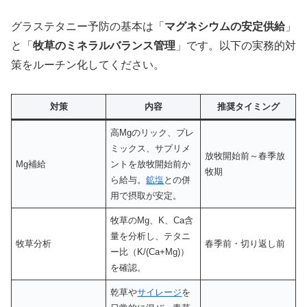
グラステタニー予防の基本は「
マグネシウムの安定供給
」
と「
牧草のミネラルバランス管理
」です。以下の実務的対
策をルーチン化してください。
対策
内容
推奨タイミング
高Mgのリック、プレ
ミックス、サプリメ
放牧開始前～春季放
Mg補給
ントを放牧開始前か
牧期
ら給与。
鉱塩
との併
用で摂取が安定。
牧草のMg、K、Ca含
量を分析し、テタニ
牧草分析
春季前・切り返し前
ー比（K/(Ca+Mg)）
を確認。
乾草や
サイレージ
を