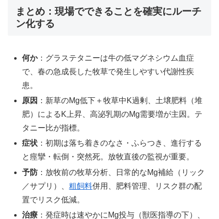
まとめ：現場でできることを確実にルーチ
ン化する
何か
：グラステタニーは牛の低マグネシウム血症
で、春の急成長した牧草で発生しやすい代謝性疾
患。
原因
：新草のMg低下＋牧草中K過剰、土壌肥料（堆
肥）によるK上昇、高泌乳期のMg需要増が主因。テ
タニー比が指標。
症状
：初期は落ち着きのなさ・ふらつき、進行する
と痙攣・転倒・突然死。放牧直後の監視が重要。
予防
：放牧前の牧草分析、日常的なMg補給（リック
／サプリ）、
粗飼料
併用、肥料管理、リスク群の配
置でリスク低減。
治療
：発症時は速やかにMg投与（獣医指導の下）、