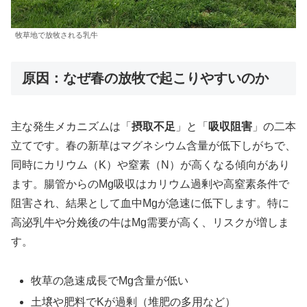
牧草地で放牧される乳牛
原因：なぜ春の放牧で起こりやすいのか
主な発生メカニズムは「
摂取不足
」と「
吸収阻害
」の二本
立てです。春の新草はマグネシウム含量が低下しがちで、
同時にカリウム（K）や窒素（N）が高くなる傾向があり
ます。腸管からのMg吸収はカリウム過剰や高窒素条件で
阻害され、結果として血中Mgが急速に低下します。特に
高泌乳牛や分娩後の牛はMg需要が高く、リスクが増しま
す。
牧草の急速成長でMg含量が低い
土壌や肥料でKが過剰（堆肥の多用など）