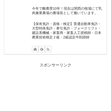
今年で酪農歴10年！現在は関西の牧場にて乳
肉兼業農場の農場長として働いています。
【保有免許・資格・検定】普通自動車免許・
大型特殊免許・牽引免許・フォークリフト・
建設系機械・家畜商・家畜人工授精師・日本
農業技術検定２級・2級認定牛削蹄師
スポンサーリンク