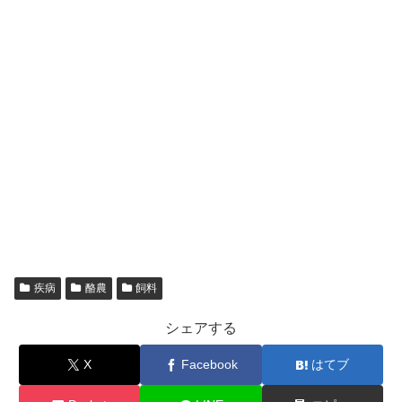
疾病
酪農
飼料
シェアする
X
Facebook
はてブ