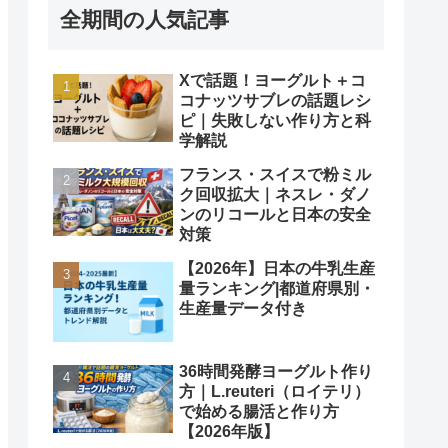
全期間の人気記事
Xで話題！ヨーグルト＋コ
コナッツサブレの話題レシ
ピ｜失敗しない作り方と科
学解説
フランス・スイスで粉ミル
ク回収拡大｜ネスレ・ダノ
ンのリコールと日本の安全
対策
【2026年】日本の牛乳生産
量ランキング|都道府県別・
生産量データ付き
36時間発酵ヨーグルト作り
方｜L.reuteri（ロイテリ）
で始める腸活と作り方
【2026年版】