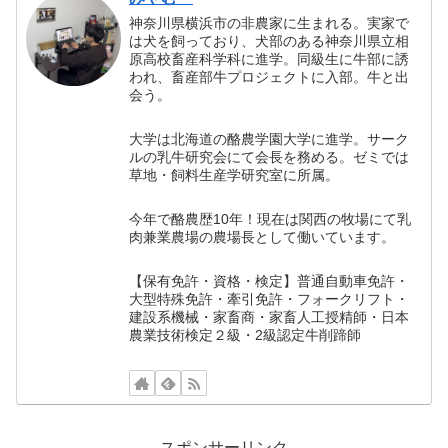
神奈川県横浜市の非農家に生まれる。実家で
は犬を飼っており、犬部のある神奈川県立相
原高校畜産科学科に進学。同級生に牛部に誘
われ、畜産部牛プロジェクトに入部。牛と出
会う。
大学は北海道の酪農学園大学に進学。サーク
ルの乳牛研究会にて会長を務める。ゼミでは
草地・飼料生産学研究室に所属。
今年で酪農歴10年！現在は関西の牧場にて乳
肉兼業農場の農場長として働いています。
【保有免許・資格・検定】普通自動車免許・
大型特殊免許・牽引免許・フォークリフト・
建設系機械・家畜商・家畜人工授精師・日本
農業技術検定２級・2級認定牛削蹄師
スポンサーリンク