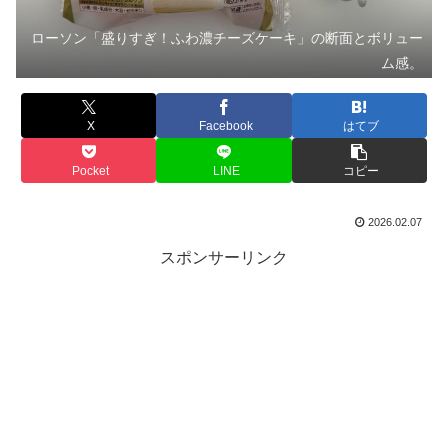
ローソン「盛りすぎ！ふわ濃チーズケーキ」の断面とボリュー
ム感。
X
Facebook
はてブ
Pocket
LINE
コピー
2026.02.07
スポンサーリンク