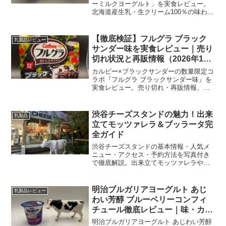
ーミルクヨーグルト」を実食レビュー。
北海道産生乳・生クリーム100％の味わ
い、カロリー、口コミ、購入方法・最安
値まで詳しく解説します。
【徹底検証】フルグラ ブラック
乳製品レビュー
サンダー味を実食レビュー｜売り
切れ状況と再販情報（2026年1
月）
カルビー×ブラックサンダーの数量限定コ
ラボ『フルグラ ブラックサンダー味』を
実食レビュー。売り切れ・再販情報、購
入できる店舗・通販の在庫と価格、口コ
ミとカロリーを2026年1月時点でまとめて
解説します。
渋谷チーズスタンドの魅力！出来
乳製品
立てモッツァレラ＆ブッラータ完
全ガイド
渋谷チーズスタンドの基本情報・人気メ
ニュー・アクセス・予約方法を写真付き
で徹底解説。出来立てモッツァレラやブ
ッラータの実食レビューと混雑対策も紹
介します。
明治ブルガリアヨーグルト あじ
乳製品レビュー
わい芳醇 ブルーベリーコンフィ
チュール徹底レビュー｜味・カロ
リー・119kcalを検証
明治ブルガリアヨーグルト あじわい芳醇