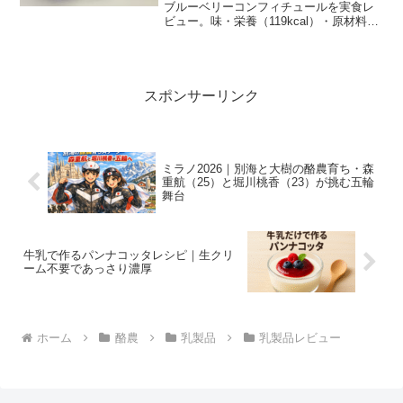
ブルーベリーコンフィチュールを実食レ
ビュー。味・栄養（119kcal）・原材料・
価格比較（コストコ含む）まで酪農家視
点でわかりやすく解説します。
スポンサーリンク
ミラノ2026｜別海と大樹の酪農育ち・森
重航（25）と堀川桃香（23）が挑む五輪
舞台
牛乳で作るパンナコッタレシピ｜生クリ
ーム不要であっさり濃厚
ホーム
酪農
乳製品
乳製品レビュー