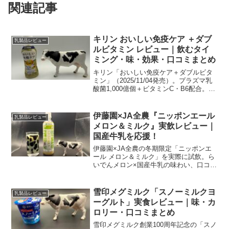
関連記事
キリン おいしい免疫ケア ＋ダブ
乳製品レビュー
ルビタミン レビュー｜飲むタイ
ミング・味・効果・口コミまとめ
キリン「おいしい免疫ケア＋ダブルビタ
ミン」（2025/11/04発売）。プラズマ乳
酸菌1,000億個＋ビタミンC・B6配合。
味・成分・口コミ・購入先を実飲レビュ
ーで分かりやすく解説します。
伊藤園×JA全農『ニッポンエール
乳製品レビュー
メロン＆ミルク』実飲レビュー｜
国産牛乳を応援！
伊藤園×JA全農の冬期限定「ニッポンエ
ール メロン＆ミルク」を実際に試飲。ら
いでんメロン×国産牛乳の味わい、口コミ
評価、他社製品との比較と購入情報をわ
かりやすく解説します。
雪印メグミルク「スノーミルクヨ
乳製品レビュー
ーグルト」実食レビュー｜味・カ
ロリー・口コミまとめ
雪印メグミルク創業100周年記念の「スノ