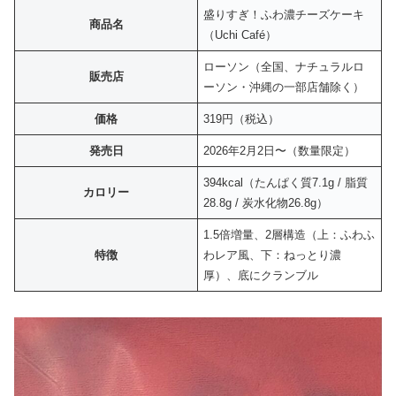
盛りすぎ！ふわ濃チーズケーキ
商品名
（Uchi Café）
ローソン（全国、ナチュラルロ
販売店
ーソン・沖縄の一部店舗除く）
価格
319円（税込）
発売日
2026年2月2日〜（数量限定）
394kcal（たんぱく質7.1g / 脂質
カロリー
28.8g / 炭水化物26.8g）
1.5倍増量、2層構造（上：ふわふ
特徴
わレア風、下：ねっとり濃
厚）、底にクランブル