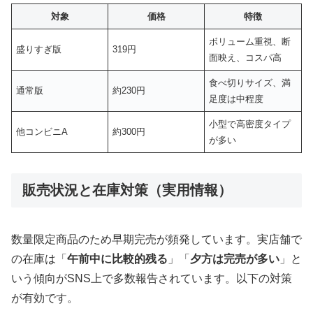
対象
価格
特徴
ボリューム重視、断
盛りすぎ版
319円
面映え、コスパ高
食べ切りサイズ、満
通常版
約230円
足度は中程度
小型で高密度タイプ
他コンビニA
約300円
が多い
販売状況と在庫対策（実用情報）
数量限定商品のため早期完売が頻発しています。実店舗で
の在庫は「
午前中に比較的残る
」「
夕方は完売が多い
」と
いう傾向がSNS上で多数報告されています。以下の対策
が有効です。