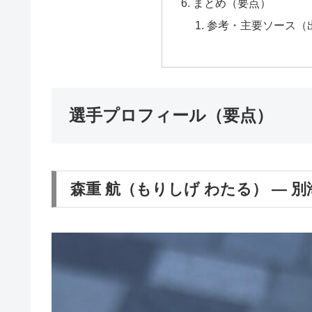
まとめ（要点）
参考・主要ソース（
選手プロフィール（要点）
森重 航（もりしげ わたる） — 別