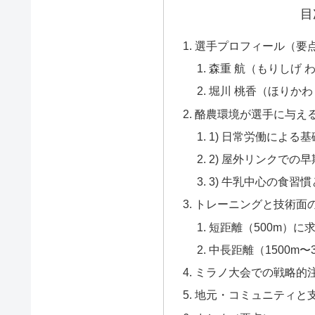
目
選手プロフィール（要
森重 航（もりしげ わ
堀川 桃香（ほりかわ
酪農環境が選手に与える
1) 日常労働による
2) 屋外リンクでの
3) 牛乳中心の食習
トレーニングと技術面
短距離（500m）に
中長距離（1500m〜
ミラノ大会での戦略的
地元・コミュニティと