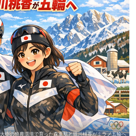
・大樹の酪農環境で育った森重航と堀川桃香がミラノ五輪へ