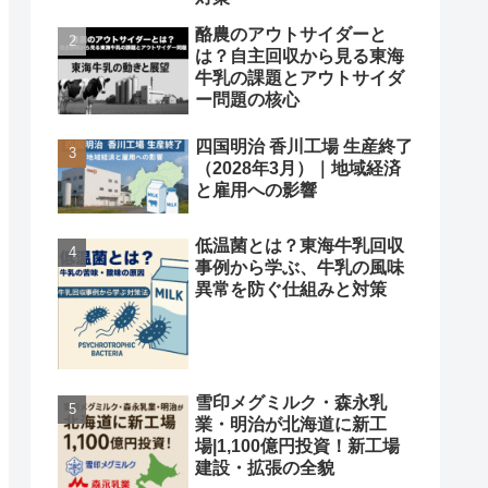
酪農のアウトサイダーと
は？自主回収から見る東海
牛乳の課題とアウトサイダ
ー問題の核心
四国明治 香川工場 生産終了
（2028年3月）｜地域経済
と雇用への影響
低温菌とは？東海牛乳回収
事例から学ぶ、牛乳の風味
異常を防ぐ仕組みと対策
雪印メグミルク・森永乳
業・明治が北海道に新工
場|1,100億円投資！新工場
建設・拡張の全貌