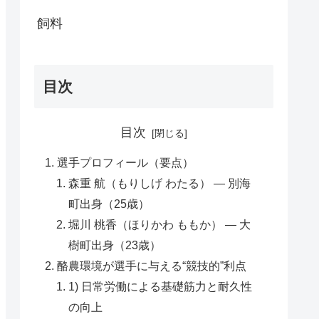
飼料
目次
目次
選手プロフィール（要点）
森重 航（もりしげ わたる） — 別海
町出身（25歳）
堀川 桃香（ほりかわ ももか） — 大
樹町出身（23歳）
酪農環境が選手に与える“競技的”利点
1) 日常労働による基礎筋力と耐久性
の向上