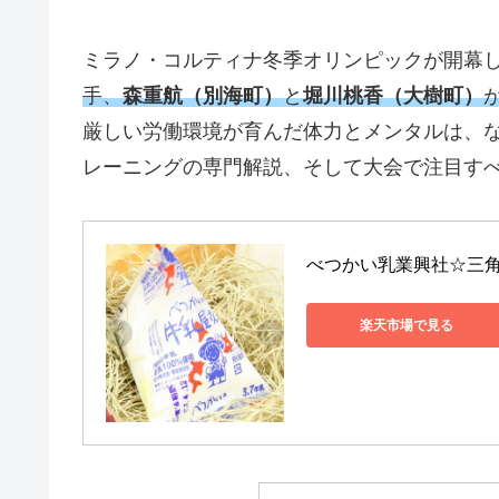
ミラノ・コルティナ冬季オリンピックが開幕
手、
森重航（別海町）
と
堀川桃香（大樹町）
厳しい労働環境が育んだ体力とメンタルは、な
レーニングの専門解説、そして大会で注目す
べつかい乳業興社☆三角牛
楽天市場で見る