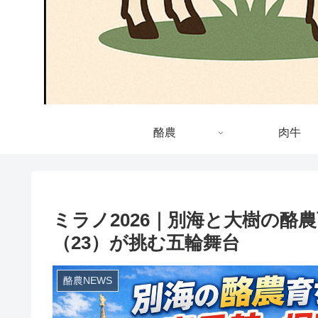
酪農
肉牛
ミラノ2026｜別海と大樹の酪
（23）が挑む五輪舞台
酪農NEWS