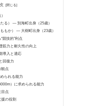
次
点）
たる） — 別海町出身（25歳）
 ももか） — 大樹町出身（23歳）
“競技的”利点
基礎筋力と耐久性の向上
早期導入と適応
慣と回復力
の観点
求められる能力
3000m）に求められる能力
注目点
支援の役割