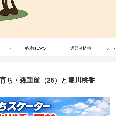
酪農NEWS
運営者情報
プラ
農育ち・森重航（25）と堀川桃香