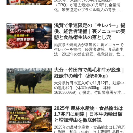
2026年、米国向けの牛肉低関税枠
（TRQ）が過去最短の1月6日に全量消
化。米英協定やブラジル輸入の背景、和
牛への影響と輸出業者が取るべき対策を
図表で分かりやすく解説します。
滋賀で常連限定の「生レバー」提
肉牛
供、経営者逮捕｜裏メニューの実
態と食品衛生法の落とし穴
滋賀県の焼肉店が常連客に裏メニューで
生レバーを提供し経営者逮捕。食品衛生
法・2012年の禁止背景、発覚経緯、飲食
店の再発防止策を専門家視点で解説しま
す。
大分・竹田市で黒毛和牛が脱走｜
肉牛
妊娠中の雌牛（約500kg）
大分県竹田市直入町で11月12日、妊娠中
の黒毛和牛（体重約500kg、耳標
1610360959）が脱走。竹田警察署が注意
喚起し捜索中。発見時の安全対策、連絡
手順、農場での再発防止策を専門家の視
点で分かりやすく解説します。
2025年 農林水産物・食品輸出は
肉牛
1.7兆円に到達｜日本牛肉輸出額
と増加理由を徹底解説
2025年の農林水産物・食品輸出は1.7兆円
に到達。和牛（牛肉）は主要牽引品目の