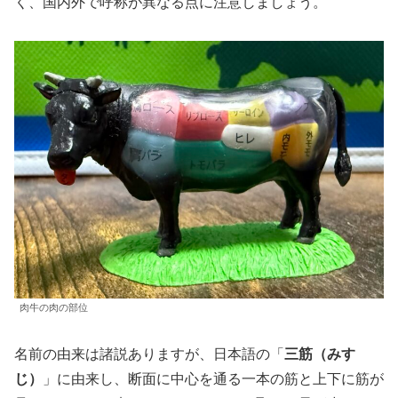
く、国内外で呼称が異なる点に注意しましょう。
肉牛の肉の部位
名前の由来は諸説ありますが、日本語の「
三筋（みす
じ）
」に由来し、断面に中心を通る一本の筋と上下に筋が