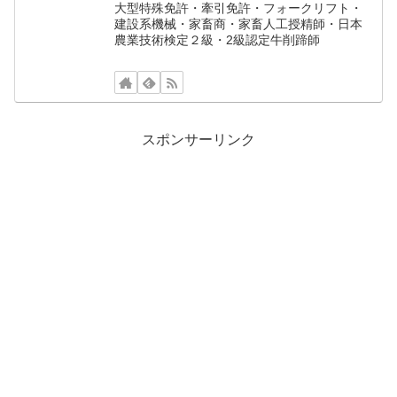
大型特殊免許・牽引免許・フォークリフト・
建設系機械・家畜商・家畜人工授精師・日本
農業技術検定２級・2級認定牛削蹄師
スポンサーリンク