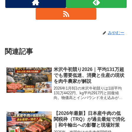
みやむー
関連記事
米沢牛初競り2026｜平均131万超
肉牛
でも需要低迷、消費と生産の現状
を肉牛農家が解説
2026年1月8日の米沢牛初競りは1頭平均
131万4422円、kg平均2917円と回復傾
向。物価高とインバウンド冷え込みが需
要低迷の背景。関係者コメントと今後の
見通しをわかりやすく解説。
【2026年最新】日本産牛肉の低
肉牛
関税枠（TRQ）が過去最短で消化
｜和牛輸出への影響と現場対策