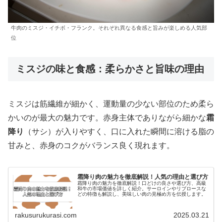
牛肉のミスジ・イチボ・フランク。それぞれ異なる食感と旨みが楽しめる人気部
位
ミスジの味と食感：柔らかさと旨味の理由
ミスジは筋繊維が細かく、運動量の少ない部位のため柔ら
かいのが最大の魅力です。赤身主体でありながら細かな
霜
降り
（サシ）が入りやすく、口に入れた瞬間に溶ける脂の
甘みと、赤身のコクがバランス良く現れます。
霜降り肉の魅力を徹底解説！人気の理由と選び方
霜降り肉の魅力を徹底解説！口どけの良さや選び方、高級
和牛の市場価値を詳しく紹介。サーロインやリブロースな
どの特徴も解説し、美味しい肉の見極め方を伝授します。
rakusurukurasi.com
2025.03.21