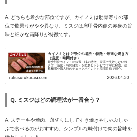
A. どちらも希少な部位ですが、カイノミは肋骨寄りの部
位で脂乗りがやや異なり、ミスジは肩甲骨内側の赤身の旨
味と細かな霜降りが特徴です。
カイノミとは？部位の場所・特徴・最適な焼き方
（温度・時間付き）
希少部位カイノミの位置・味の特徴、家庭で失敗しない焼
き方（温度・時間目安）を図解とレシピで丁寧に解説。価
格相場や購入時のチェックポイントも現場目線で紹介。
rakusurukurasi.com
2026.04.30
Q. ミスジはどの調理法が一番合う？
A. ステーキや焼肉、薄切りにしてすき焼きやしゃぶしゃ
ぶで食べるのがおすすめ。シンプルな味付けで肉の旨味を