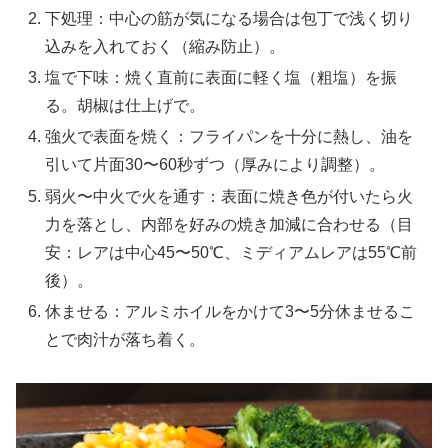
下処理：中心の筋が気になる場合は包丁で浅く切り
込みを入れておく（縮み防止）。
塩で下味：焼く直前に表面に軽く塩（粗塩）を振
る。胡椒は仕上げで。
強火で表面を焼く：フライパンを十分に熱し、油を
引いて片面30〜60秒ずつ（厚みにより調整）。
弱火〜中火で火を通す：表面に焼き色が付いたら火
力を落とし、内部を好みの焼き加減に合わせる（目
安：レアは中心45〜50℃、ミディアムレアは55℃前
後）。
休ませる：アルミホイルをかけて3〜5分休ませるこ
とで肉汁が落ち着く。