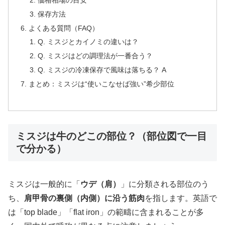
保存方法
よくある質問（FAQ）
Q. ミスジとカイノミの違いは？
Q. ミスジはどの調理法が一番合う？
Q. ミスジの冷凍保存で風味は落ちる？ A
まとめ：ミスジは“使いこなせば強い”希少部位
ミスジは牛のどこの部位？（部位図で一目
で分かる）
ミスジは一般的に「
ウデ（肩）
」に分類される部位のう
ち、
肩甲骨の裏側（内側）に沿う筋肉
を指します。英語で
は「top blade」「flat iron」の範疇に含まれることが多