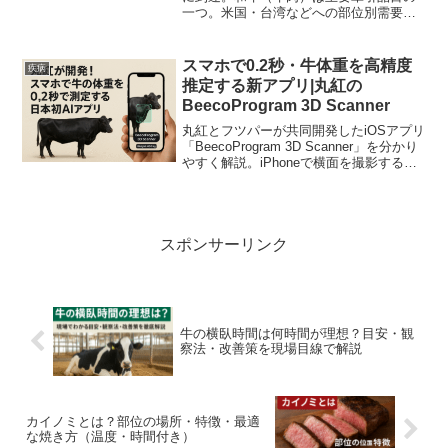
一つ。米国・台湾などへの部位別需要と
増加理由を一次データと肉牛農家視点で
図表付きに解説します。
スマホで0.2秒・牛体重を高精度
疾病
推定する新アプリ|丸紅の
BeecoProgram 3D Scanner
丸紅とフツパーが共同開発したiOSアプリ
「BeecoProgram 3D Scanner」を分かり
やすく解説。iPhoneで横面を撮影するだ
けで0.2秒で体重推定、誤差約4.2%の高精
度で酪農現場の作業負担と判断を効率化
します。
スポンサーリンク
牛の横臥時間は何時間が理想？目安・観
察法・改善策を現場目線で解説
カイノミとは？部位の場所・特徴・最適
な焼き方（温度・時間付き）