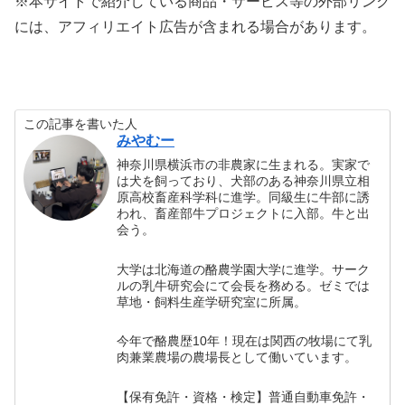
※本サイトで紹介している商品・サービス等の外部リンク
には、アフィリエイト広告が含まれる場合があります。
この記事を書いた人
みやむー
神奈川県横浜市の非農家に生まれる。実家で
は犬を飼っており、犬部のある神奈川県立相
原高校畜産科学科に進学。同級生に牛部に誘
われ、畜産部牛プロジェクトに入部。牛と出
会う。
大学は北海道の酪農学園大学に進学。サーク
ルの乳牛研究会にて会長を務める。ゼミでは
草地・飼料生産学研究室に所属。
今年で酪農歴10年！現在は関西の牧場にて乳
肉兼業農場の農場長として働いています。
【保有免許・資格・検定】普通自動車免許・