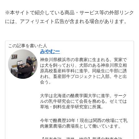
※本サイトで紹介している商品・サービス等の外部リンク
には、アフィリエイト広告が含まれる場合があります。
この記事を書いた人
みやむー
神奈川県横浜市の非農家に生まれる。実家で
は犬を飼っており、犬部のある神奈川県立相
原高校畜産科学科に進学。同級生に牛部に誘
われ、畜産部牛プロジェクトに入部。牛と出
会う。
大学は北海道の酪農学園大学に進学。サーク
ルの乳牛研究会にて会長を務める。ゼミでは
草地・飼料生産学研究室に所属。
今年で酪農歴10年！現在は関西の牧場にて乳
肉兼業農場の農場長として働いています。