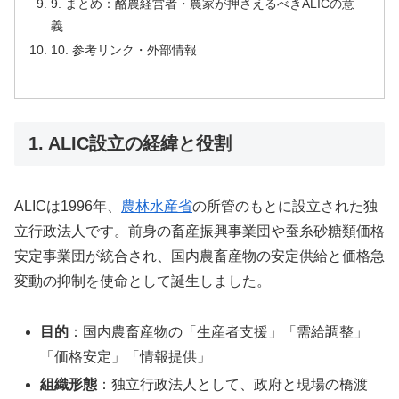
9. まとめ：酪農経営者・農家が押さえるべきALICの意
義
10. 参考リンク・外部情報
1. ALIC設立の経緯と役割
ALICは1996年、
農林水産省
の所管のもとに設立された独
立行政法人です。前身の畜産振興事業団や蚕糸砂糖類価格
安定事業団が統合され、国内農畜産物の安定供給と価格急
変動の抑制を使命として誕生しました。
目的
：国内農畜産物の「生産者支援」「需給調整」
「価格安定」「情報提供」
組織形態
：独立行政法人として、政府と現場の橋渡