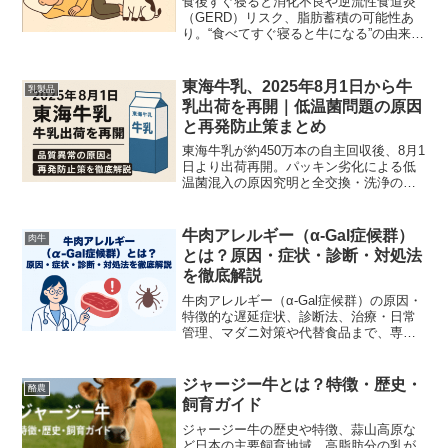
食後すぐ寝ると消化不良や逆流性食道炎
（GERD）リスク、脂肪蓄積の可能性あ
り。“食べてすぐ寝ると牛になる”の由来・
健康影響・対策を解説。
東海牛乳、2025年8月1日から牛
乳製品
乳出荷を再開｜低温菌問題の原因
と再発防止策まとめ
東海牛乳が約450万本の自主回収後、8月1
日より出荷再開。パッキン劣化による低
温菌混入の原因究明と全交換・洗浄の対
策で安全性を回復した経緯を徹底解説。
牛肉アレルギー（α-Gal症候群）
肉牛
とは？原因・症状・診断・対処法
を徹底解説
牛肉アレルギー（α-Gal症候群）の原因・
特徴的な遅延症状、診断法、治療・日常
管理、マダニ対策や代替食品まで、専門
知見に基づき分かりやすく解説します。
ジャージー牛とは？特徴・歴史・
酪農
飼育ガイド
ジャージー牛の歴史や特徴、蒜山高原な
ど日本の主要飼育地域、高脂肪分の乳が