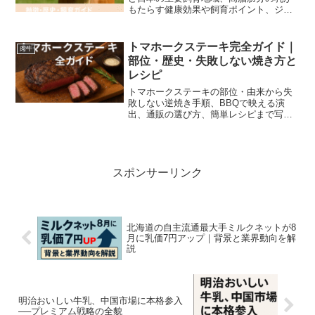
もたらす健康効果や飼育ポイント、ジェ
ラート・チーズなど6次産業化ノウハウま
で、初心者にもわかりやすく解説しま
す。
トマホークステーキ完全ガイド｜
肉牛
部位・歴史・失敗しない焼き方と
レシピ
トマホークステーキの部位・由来から失
敗しない逆焼き手順、BBQで映える演
出、通販の選び方、簡単レシピまで写真
付きで丁寧解説。失敗しない下ごしら
え、解凍法、器具選びも掲載し、初めて
でも安心して作れるプロのコツ満載。
スポンサーリンク
北海道の自主流通最大手ミルクネットが8
月に乳価7円アップ｜背景と業界動向を解
説
明治おいしい牛乳、中国市場に本格参入
──プレミアム戦略の全貌