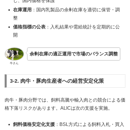
し、国内価格を保護
在庫運用
：国内乳製品の余剰在庫を適切に保管・調
整
価格指標の公表
：入札結果や需給統計を定期的に公
開
余剰在庫の適正運用で市場のバランス調整
牛さん
3-2. 肉牛・豚肉生産者への経営安定化策
肉牛・豚肉分野では、飼料高騰や輸入肉との競合による価
格下落リスクがあります。ALICは次の支援を実施。
飼料価格安定化支援
：BSL方式による飼料入札・買入