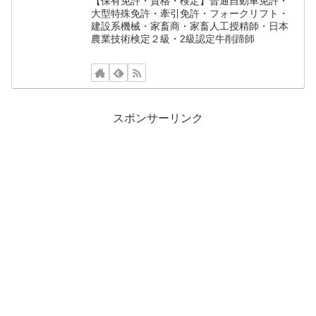
【保有免許・資格・検定】普通自動車免許・
大型特殊免許・牽引免許・フォークリフト・
建設系機械・家畜商・家畜人工授精師・日本
農業技術検定２級・2級認定牛削蹄師
スポンサーリンク