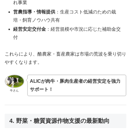
れ事業
営農指導・情報提供
：生産コスト低減のための栽
培・飼育ノウハウ共有
経営安定交付金
：経営規模や市況に応じた補助金交
付
これらにより、酪農家・畜産農家は市場の荒波を乗り切り
やすくなります。
ALICが肉牛・豚肉生産者の経営安定を強力
サポート！
牛さん
4. 野菜・糖質資源作物支援の最新動向