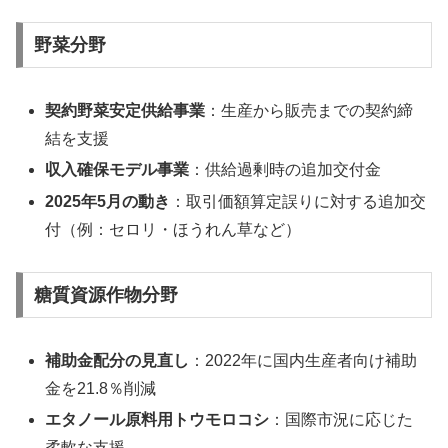
野菜分野
契約野菜安定供給事業
：生産から販売までの契約締
結を支援
収入確保モデル事業
：供給過剰時の追加交付金
2025年5月の動き
：取引価額算定誤りに対する追加交
付（例：セロリ・ほうれん草など）
糖質資源作物分野
補助金配分の見直し
：2022年に国内生産者向け補助
金を21.8％削減
エタノール原料用トウモロコシ
：国際市況に応じた
柔軟な支援