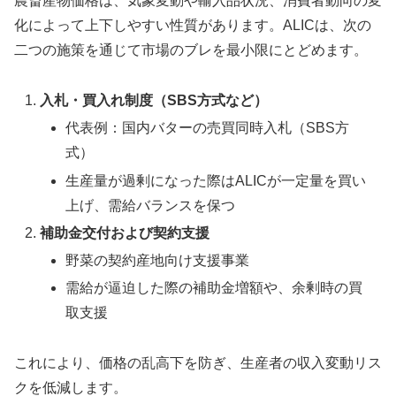
農畜産物価格は、気象変動や輸入品状況、消費者動向の変
化によって上下しやすい性質があります。ALICは、次の
二つの施策を通じて市場のブレを最小限にとどめます。
入札・買入れ制度（SBS方式など）
代表例：国内バターの売買同時入札（SBS方
式）
生産量が過剰になった際はALICが一定量を買い
上げ、需給バランスを保つ
補助金交付および契約支援
野菜の契約産地向け支援事業
需給が逼迫した際の補助金増額や、余剰時の買
取支援
これにより、価格の乱高下を防ぎ、生産者の収入変動リス
クを低減します。