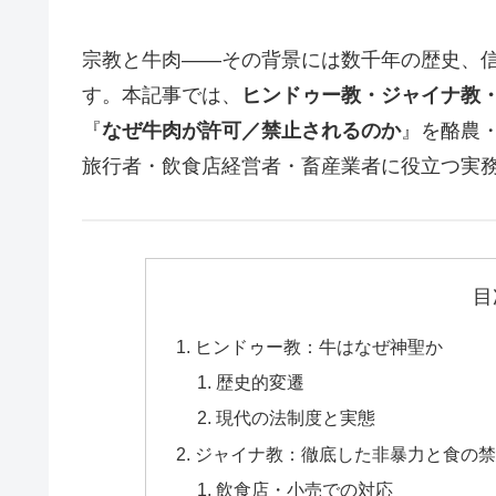
宗教と牛肉――その背景には数千年の歴史、
す。本記事では、
ヒンドゥー教・ジャイナ教
『
なぜ牛肉が許可／禁止されるのか
』を酪農
旅行者・飲食店経営者・畜産業者に役立つ実
目
ヒンドゥー教：牛はなぜ神聖か
歴史的変遷
現代の法制度と実態
ジャイナ教：徹底した非暴力と食の禁
飲食店・小売での対応