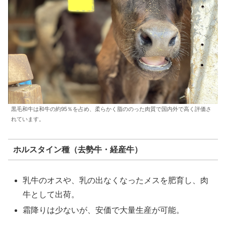
黒毛和牛は和牛の約95％を占め、柔らかく脂ののった肉質で国内外で高く評価さ
れています。
ホルスタイン種（去勢牛・経産牛）
乳牛のオスや、乳の出なくなったメスを肥育し、肉
牛として出荷。
霜降りは少ないが、安価で大量生産が可能。