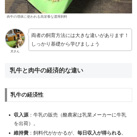
肉牛の増体に使われる高栄養な濃厚飼料
両者の飼育方法には大きな違いがあります！
しっかり基礎から学びましょう
犬さん
乳牛と肉牛の経済的な違い
乳牛の経済性
収入源
：牛乳の販売（酪農家は乳業メーカーに牛乳
を出荷）。
維持費
：飼料代がかかるが、
毎日収入が得られる
。