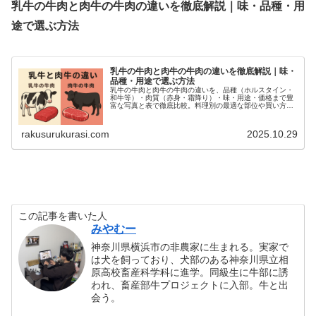
乳牛の牛肉と肉牛の牛肉の違いを徹底解説｜味・品種・用
途で選ぶ方法
乳牛の牛肉と肉牛の牛肉の違いを徹底解説｜味・
品種・用途で選ぶ方法
乳牛の牛肉と肉牛の牛肉の違いを、品種（ホルスタイン・
和牛等）・肉質（赤身・霜降り）・味・用途・価格まで豊
富な写真と表で徹底比較。料理別の最適な部位や買い方、
調理のコツも具体的に紹介。初心者でも失敗しない選び方
や予算別のおすすめも掲載。
rakusurukurasi.com
2025.10.29
この記事を書いた人
みやむー
神奈川県横浜市の非農家に生まれる。実家で
は犬を飼っており、犬部のある神奈川県立相
原高校畜産科学科に進学。同級生に牛部に誘
われ、畜産部牛プロジェクトに入部。牛と出
会う。