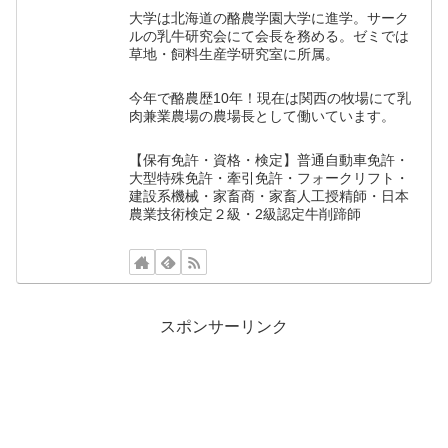
大学は北海道の酪農学園大学に進学。サーク
ルの乳牛研究会にて会長を務める。ゼミでは
草地・飼料生産学研究室に所属。
今年で酪農歴10年！現在は関西の牧場にて乳
肉兼業農場の農場長として働いています。
【保有免許・資格・検定】普通自動車免許・
大型特殊免許・牽引免許・フォークリフト・
建設系機械・家畜商・家畜人工授精師・日本
農業技術検定２級・2級認定牛削蹄師
スポンサーリンク