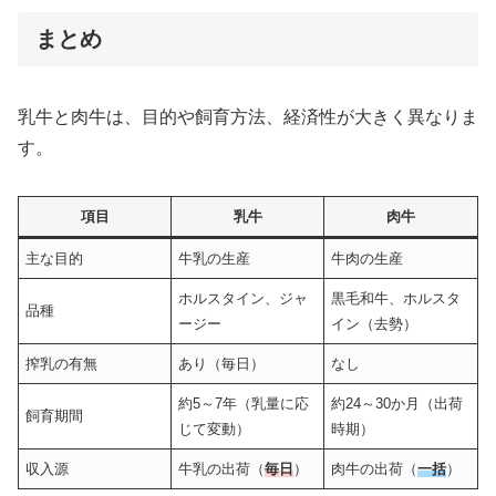
まとめ
乳牛と肉牛は、目的や飼育方法、経済性が大きく異なりま
す。
項目
乳牛
肉牛
主な目的
牛乳の生産
牛肉の生産
ホルスタイン、ジャ
黒毛和牛、ホルスタ
品種
ージー
イン（去勢）
搾乳の有無
あり（毎日）
なし
約5～7年（乳量に応
約24～30か月（出荷
飼育期間
じて変動）
時期）
収入源
牛乳の出荷（
毎日
）
肉牛の出荷（
一括
）