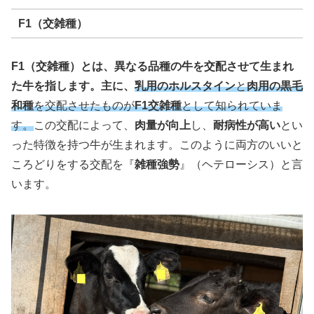
F1（交雑種）
F1（交雑種）とは、異なる品種の牛を交配させて生まれ
た牛を指します。主に、
乳用のホルスタイン
と
肉用の黒毛
和種
を交配させたものが
F1交雑種
として知られていま
す。
この交配によって、
肉量が向上
し、
耐病性が高い
とい
った特徴を持つ牛が生まれます。このように両方のいいと
ころどりをする交配を『
雑種強勢
』（ヘテローシス）と言
います。