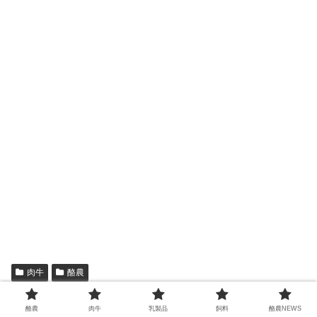
肉牛
酪農
シェアする
酪農
肉牛
乳製品
飼料
酪農NEWS