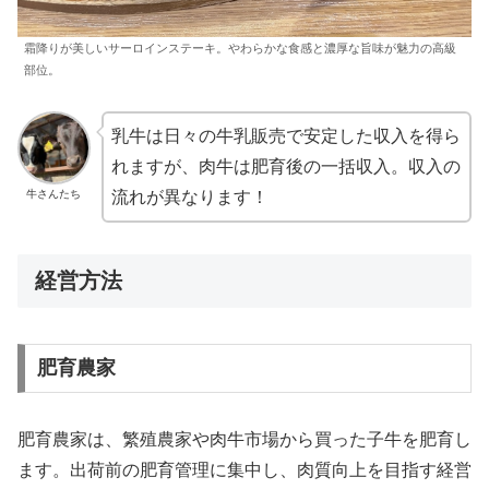
霜降りが美しいサーロインステーキ。やわらかな食感と濃厚な旨味が魅力の高級
部位。
乳牛は日々の牛乳販売で安定した収入を得ら
れますが、肉牛は肥育後の一括収入。収入の
牛さんたち
流れが異なります！
経営方法
肥育農家
肥育農家は、繁殖農家や肉牛市場から買った子牛を肥育し
ます。出荷前の肥育管理に集中し、肉質向上を目指す経営