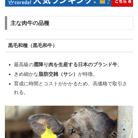
主な肉牛の品種
黒毛和種（黒毛和牛）
最高級の
霜降り肉を生産する日本のブランド牛
。
きめ細かな
脂肪交雑（サシ）
が特徴。
育成に時間とコストがかかるため、高価格で取引さ
れる。