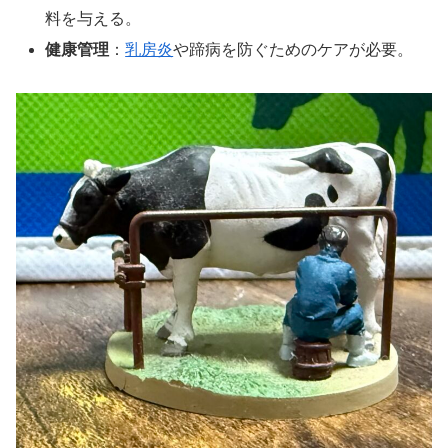
料を与える。
健康管理
：
乳房炎
や蹄病を防ぐためのケアが必要。