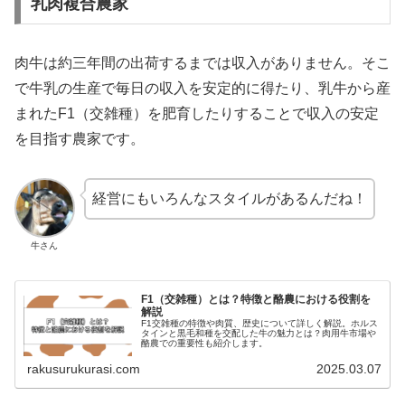
乳肉複合農家
肉牛は約三年間の出荷するまでは収入がありません。そこ
で牛乳の生産で毎日の収入を安定的に得たり、乳牛から産
まれたF1（交雑種）を肥育したりすることで収入の安定
を目指す農家です。
経営にもいろんなスタイルがあるんだね！
牛さん
F1（交雑種）とは？特徴と酪農における役割を
解説
F1交雑種の特徴や肉質、歴史について詳しく解説。ホルス
タインと黒毛和種を交配した牛の魅力とは？肉用牛市場や
酪農での重要性も紹介します。
rakusurukurasi.com
2025.03.07