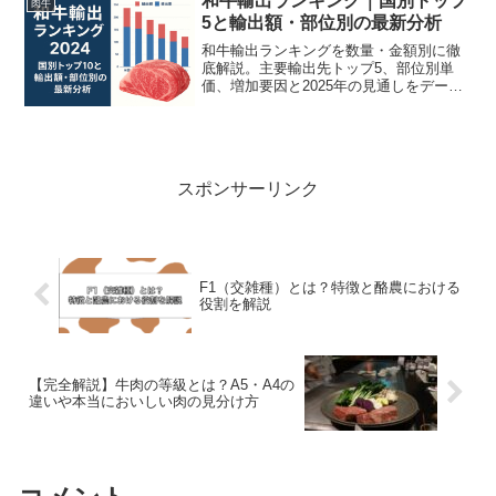
和牛輸出ランキング｜国別トップ
肉牛
5と輸出額・部位別の最新分析
和牛輸出ランキングを数量・金額別に徹
底解説。主要輸出先トップ5、部位別単
価、増加要因と2025年の見通しをデータ
でわかりやすく伝えます。
スポンサーリンク
F1（交雑種）とは？特徴と酪農における
役割を解説
【完全解説】牛肉の等級とは？A5・A4の
違いや本当においしい肉の見分け方