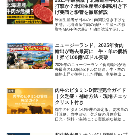
2025年最新版｜北海道産牛肉に
肉牛
打撃か？米国生産者の関税引き下
げ要請と影響を徹底解説
米国生産者が日本の牛肉関税引き下げを
要請。北海道産牛肉の価格・生産への影
響をMAFF等の統計と独自試算で示し、
政府対策や生産者の備えまで具体的に解
説します。実務チェックリスト付き。
ニュージーランド、2025年食肉
世界の酪農
輸出が過去最高に 牛・羊の価格
上昇で100億NZドル突破
2025年のニュージーランド食肉輸出が過
去最高の100億NZドルに到達。牛・羊の
価格上昇が後押しした理由、主要輸出
先、そして日本市場への影響を公式デー
タで分かりやすく解説します。
肉牛のビタミンD管理完全ガイド
肉牛
｜欠乏症・補給方法・現場チェッ
クリスト付き
肉牛のビタミンD管理の決定版。要求量の
計算例、血中目安、欠乏症の具体症状、
日光・飼料・注射による実践的な補給法
と季節別チェックリストをわかりやすく
解説。