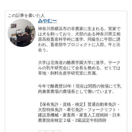
この記事を書いた人
みやむー
神奈川県横浜市の非農家に生まれる。実家で
は犬を飼っており、犬部のある神奈川県立相
原高校畜産科学科に進学。同級生に牛部に誘
われ、畜産部牛プロジェクトに入部。牛と出
会う。
大学は北海道の酪農学園大学に進学。サーク
ルの乳牛研究会にて会長を務める。ゼミでは
草地・飼料生産学研究室に所属。
今年で酪農歴10年！現在は関西の牧場にて乳
肉兼業農場の農場長として働いています。
【保有免許・資格・検定】普通自動車免許・
大型特殊免許・牽引免許・フォークリフト・
建設系機械・家畜商・家畜人工授精師・日本
農業技術検定２級・2級認定牛削蹄師