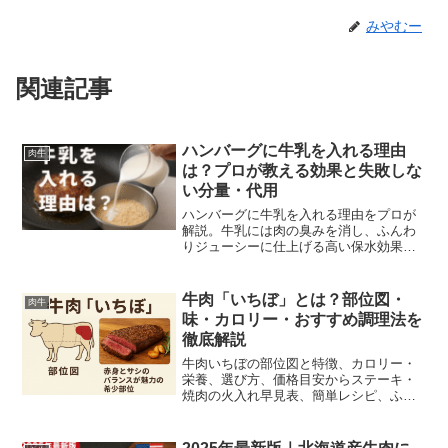
みやむー
関連記事
ハンバーグに牛乳を入れる理由
肉牛
は？プロが教える効果と失敗しな
い分量・代用
ハンバーグに牛乳を入れる理由をプロが
解説。牛乳には肉の臭みを消し、ふんわ
りジューシーに仕上げる高い保水効果が
あります。入れすぎない黄金比や、牛乳
なしで作る場合の代用方法（豆乳・豆
腐・水）、失敗しない絶品レシピまで徹
牛肉「いちぼ」とは？部位図・
肉牛
底網羅します。
味・カロリー・おすすめ調理法を
徹底解説
牛肉いちぼの部位図と特徴、カロリー・
栄養、選び方、価格目安からステーキ・
焼肉の火入れ早見表、簡単レシピ、ふる
さと納税の取り寄せ法まで詳しく解説。