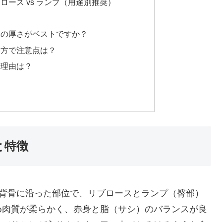
ブロース vs ランプ（用途別推奨）
いの厚さがベストですか？
き方で注意点は？
る理由は？
と特徴
上部、背骨に沿った部位で、リブロースとランプ（臀部）
め肉質が柔らかく、赤身と脂（サシ）のバランスが良