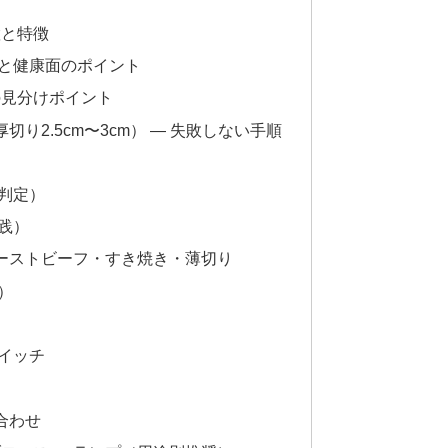
置と特徴
）と健康面のポイント
の見分けポイント
り2.5cm〜3cm） — 失敗しない手順
判定）
践）
ーストビーフ・すき焼き・薄切り
）
イッチ
合わせ