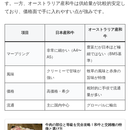
す。一方、オーストラリア産和牛は供給量が比較的安定し
ており、価格面で手に入れやすい点が強みです。
オーストラリア産和
項目
日本産和牛
牛
豊富だが日本ほど極
非常に細かい（A4〜
マーブリング
細ではない（BMS基
A5）
準）
クリーミーで甘味が
牧草の風味と赤身の
風味
強い
旨味が特徴
相対的に手頃で流通
価格
高価格・希少
量が多い
流通
主に国内中心
グローバルに輸出
牛肉の部位と等級を完全攻略！和牛と交雑種の特
徴と選び方