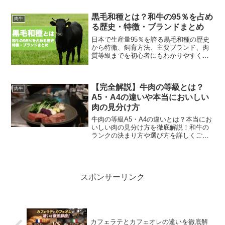
府県別飼養頭数トップ10、産出額比較、
世界順位と輸入依存の実態を肉牛農家が
黒毛和種とは？和牛の95％を占め
肉牛
わかりやすく解説。
る歴史・特徴・ブランドまとめ
日本で生産量95％を誇る黒毛和種の歴史
から特徴、飼育方法、主要ブランド、肉
質等級までを初心者にもわかりやすく網
羅。【2025年最新版】
【完全解説】牛肉の等級とは？
肉牛
A5・A4の違いや本当においしい
肉の見分け方
牛肉の等級A5・A4の違いとは？本当にお
いしい肉の見分け方を徹底解説！和牛の
ランクの決まり方や選び方を詳しくご紹
介します。
スポンサーリンク
カフェラテとカフェオレの違いを徹底解