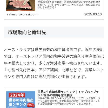
牛肉の部位を徹底解説！各部位の特徴やおすすめの料理法
を紹介。フィレやリブロース、カルビなど、部位選びで美
味しさが広がる！
rakusurukurasi.com
2025.03.10
市場動向と輸出先
オーストラリアは世界有数の和牛輸出国です。近年の統計
では、オーストラリア国内の和牛関連の箱入り生産価値は
年々拡大しており、多くが海外市場へ輸出されています。
主な輸出先は日本、アジア諸国、北米などで、高級レスト
ランや専門店向けに高品質部位が出荷されます。
世界の牛肉輸出量ランキング｜トップ10とブラ
ジル首位の理由を徹底解説
世界牛肉輸出量ランキングを図表と一次データで解説。ブ
ラジル首位の背景、主要輸出国の比較、今後の市場トレン
ドと畜産経営への示唆をわかりやすくまとめます。