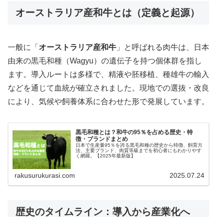
オーストラリア産和牛とは（定義と起源）
一般に「
オーストラリア産和牛
」と呼ばれる肉牛は、日本
由来の黒毛和種（Wagyu）の遺伝子を持つ個体群を指し
ます。導入ルートは多様で、精液や胚移植、種雄牛の輸入
などを通じて血統が確立されました。現地での選抜・改良
により、気候や飼養体系に合わせた形で発展しています。
黒毛和種とは？和牛の95％を占める歴史・特
徴・ブランドまとめ
日本で生産量95％を誇る黒毛和種の歴史から特徴、飼育方
法、主要ブランド、肉質等級までを初心者にもわかりやす
く網羅。【2025年最新版】
rakusurukurasi.com
2025.07.24
歴史のタイムライン：導入から産業化へ