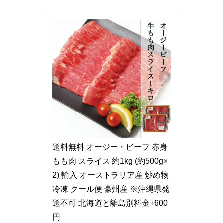
送料無料 オージー・ビーフ 赤身 
もも肉 スライス 約1kg (約500g×
2) 輸入 オーストラリア産 炒め物 
冷凍 クール便 豪州産 ※沖縄県発
送不可 北海道と離島別料金+600
円