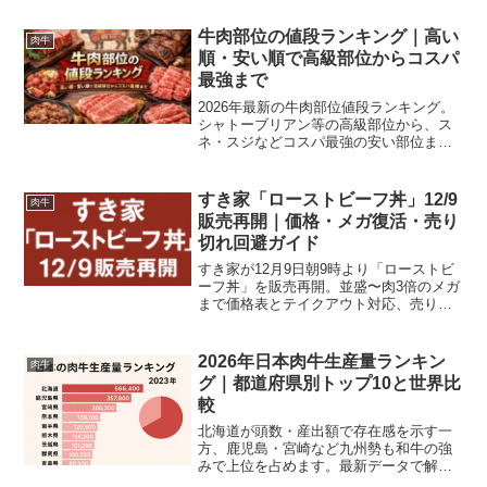
説します。
牛肉部位の値段ランキング｜高い
肉牛
順・安い順で高級部位からコスパ
最強まで
2026年最新の牛肉部位値段ランキング。
シャトーブリアン等の高級部位から、ス
ネ・スジなどコスパ最強の安い部位ま
で、100g当たりの相場と用途別おすすめ
調理法をわかりやすく解説します。
すき家「ローストビーフ丼」12/9
肉牛
販売再開｜価格・メガ復活・売り
切れ回避ガイド
すき家が12月9日朝9時より「ローストビ
ーフ丼」を販売再開。並盛〜肉3倍のメガ
まで価格表とテイクアウト対応、売り切
れを避ける来店攻略法を徹底解説しま
す。
2026年日本肉牛生産量ランキン
肉牛
グ｜都道府県別トップ10と世界比
較
北海道が頭数・産出額で存在感を示す一
方、鹿児島・宮崎など九州勢も和牛の強
みで上位を占めます。最新データで解説
する日本の肉牛生産量ランキング。都道