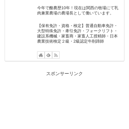
今年で酪農歴10年！現在は関西の牧場にて乳
肉兼業農場の農場長として働いています。
【保有免許・資格・検定】普通自動車免許・
大型特殊免許・牽引免許・フォークリフト・
建設系機械・家畜商・家畜人工授精師・日本
農業技術検定２級・2級認定牛削蹄師
スポンサーリンク