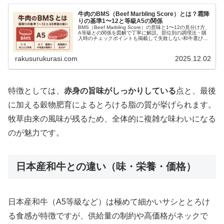
牛肉のBMS（Beef Marbling Score）とは？霜降
りの基準1〜12と等級A5の関係
BMS（Beef Marbling Score）の意味と1〜12の見分け方、
A等級との関係を図解で丁寧に解説。部位別の調理法・購
入時のチェックポイントも掲載して失敗しない和牛選びを
サポートします。
rakusurukurasi.com
2025.12.02
特徴としては、
赤身の旨味がしっかりしている
点と、最後
に加える穀物肥育によるとろける脂の質が挙げられます。
牧草由来の風味が残るため、全体的に複雑な味わいになる
のが魅力です。
日本産和牛との違い（味・栄養・価格）
日本産和牛（A5等級など）は極めて細かいサシととろけ
る食感が特徴ですが、供給量の制約や高価格がネックで