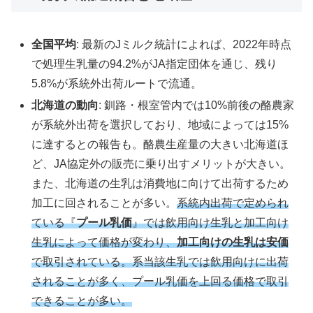
全国平均
: 最新のJミルク統計によれば、2022年時点
で処理生乳量の94.2%がJA指定団体を通じ、残り
5.8%が系統外出荷ルートで流通。
北海道の動向
: 釧路・根室管内では10%前後の酪農家
が系統外出荷を選択しており、地域によっては15%
に達するとの報告も。酪農生産量の大きい北海道ほ
ど、JA協定外の販売に乗り出すメリットが大きい。
また、北海道の生乳は消費地に向けて出荷するため
加工に回されることが多い。
系統内出荷で定められ
ている『
プール乳価
』では飲用向け生乳と加工向け
生乳によって価格が変わり、
加工向けの生乳は安価
で取引されている。系当該生乳では飲用向けに出荷
されることが多く、プール乳価を上回る価格で取引
できることが多い。