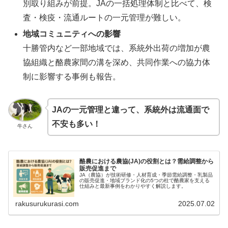
別取り組みが前提。JAの一括処理体制と比べて、検
査・検疫・流通ルートの一元管理が難しい。
地域コミュニティへの影響
十勝管内など一部地域では、系統外出荷の増加が農
協組織と酪農家間の溝を深め、共同作業への協力体
制に影響する事例も報告。
JAの一元管理と違って、系統外は流通面で
不安も多い！
牛さん
酪農における農協(JA)の役割とは？需給調整から
販売促進まで
JA（農協）が技術研修・人材育成・季節需給調整・乳製品
の販売促進・地域ブランド化の5つの柱で酪農家を支える
仕組みと最新事例をわかりやすく解説します。
rakusurukurasi.com
2025.07.02