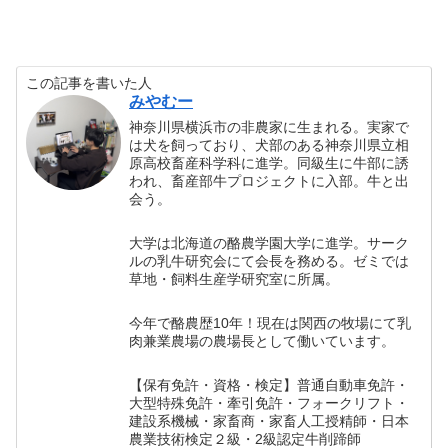
この記事を書いた人
みやむー
神奈川県横浜市の非農家に生まれる。実家で
は犬を飼っており、犬部のある神奈川県立相
原高校畜産科学科に進学。同級生に牛部に誘
われ、畜産部牛プロジェクトに入部。牛と出
会う。
大学は北海道の酪農学園大学に進学。サーク
ルの乳牛研究会にて会長を務める。ゼミでは
草地・飼料生産学研究室に所属。
今年で酪農歴10年！現在は関西の牧場にて乳
肉兼業農場の農場長として働いています。
【保有免許・資格・検定】普通自動車免許・
大型特殊免許・牽引免許・フォークリフト・
建設系機械・家畜商・家畜人工授精師・日本
農業技術検定２級・2級認定牛削蹄師