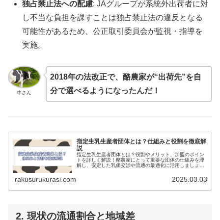
独占禁止法への配慮
: JAグループが系統外出荷者に対
し不当な負担を課すことは独占禁止法の違反となる
可能性があるため、公正取引委員会が監視・指導を
実施。
2018年の法改正で、酪農家が“出荷先”を自
分で選べるようになったんだ！
牛さん
指定生乳生産者団体とは？仕組みと役割を徹底解
説
指定生乳生産者団体とは？役割やメリット、加盟のポイン
トを詳しく解説！酪農家にとって重要な団体の仕組みを理
解し、安定した乳価交渉や流通の最適化に活用しましょ
う。
rakusurukurasi.com
2025.03.03
2. 現状の流通割合と地域差