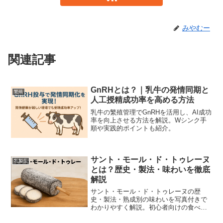
みやむー
関連記事
GnRHとは？｜乳牛の発情同期と
繁殖
人工授精成功率を高める方法
乳牛の繁殖管理でGnRHを活用し、AI成功
率を向上させる方法を解説。Wシンク手
順や実践的ポイントも紹介。
サント・モール・ド・トゥレーヌ
乳製品
とは？歴史・製法・味わいを徹底
解説
サント・モール・ド・トゥレーヌの歴
史・製法・熟成別の味わいを写真付きで
わかりやすく解説。初心者向けの食べ
方、ワインペアリング、購入・保存のコ