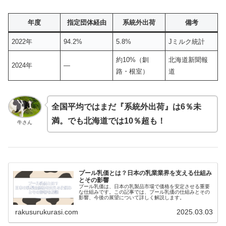
年度
指定団体経由
系統外出荷
備考
2022年
94.2%
5.8%
Jミルク統計
約10%（釧
北海道新聞報
2024年
―
路・根室）
道
全国平均ではまだ『系統外出荷』は6％未
満。でも北海道では10％超も！
牛さん
プール乳価とは？日本の乳業業界を支える仕組み
とその影響
プール乳価は、日本の乳製品市場で価格を安定させる重要
な仕組みです。この記事では、プール乳価の仕組みとその
影響、今後の展望について詳しく解説します。
rakusurukurasi.com
2025.03.03