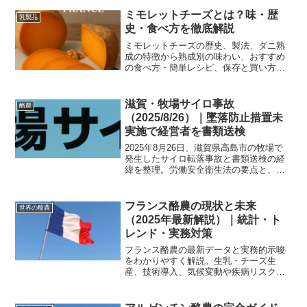
ツまで網羅した完全ガイドです。
ミモレットチーズとは？味・歴
乳製品
史・食べ方を徹底解説
ミモレットチーズの歴史、製法、ダニ熟
成の特徴から熟成別の味わい、おすすめ
の食べ方・簡単レシピ、保存と買い方の
コツまで、写真付きで分かりやすく解説
します。初めての方にも安心の選び方や
合わせる飲み物、熟成ごとのおすすめ銘
滋賀・牧場サイロ事故
酪農
柄も紹介。
（2025/8/26）｜墜落防止措置未
実施で経営者を書類送検
2025年8月26日、滋賀県高島市の牧場で
発生したサイロ転落事故と書類送検の経
緯を整理。労働安全衛生法の要点と、事
業者が現場で直ちに実施できる墜落防止
の具体的対策・チェックリストを専門家
視点で解説します。
フランス酪農の現状と未来
世界の酪農
（2025年最新解説）｜統計・ト
レンド・実務対策
フランス酪農の最新データと実務的示唆
をわかりやすく解説。生乳・チーズ生
産、技術導入、気候変動や疾病リスクへ
の現場対応まで、2025年版の要点をまと
めた実践ガイドです。