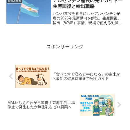
アルゼンチン酪農の完全ガイド—
世界の酪農
生産回復と輸出戦略
パンパ放牧を背景にしたアルゼンチン酪
農の2025年最新動向を解説。生産回復、
輸出（WMP）事情、現場で使える対策と
成長戦略を初心者向けに整理します。
スポンサーリンク
「食べてすぐ寝ると牛になる」の由来か
ら最新の健康対策まで完全ガイド
MMJ×ちえのわが再連携！東海牛乳工場
停止で発生した余剰生乳をゼロ廃棄へ