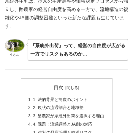
系統外生乳は、従来の生産調整や価格決定プロセスから独
立し、酪農家の経営自由度を高める一方で、流通構造の複
雑化やJA側の調整困難といった新たな課題も生じていま
す。
『系統外出荷』って、経営の自由度が広がる
一方でリスクもあるのか…
牛さん
目次
1. 法的背景と制度のポイント
2. 現状の流通割合と地域差
3. 酪農家が系統外出荷を選択する理由
4. 課題：流通調整とJA側の対応
生乳の品質管理と輸送リスク