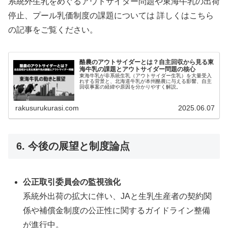
系統外生乳をめぐるアウトサイダー問題や東海牛乳の出荷
停止、プール乳価制度の課題については 詳しくはこちら
の記事をご覧ください。
酪農のアウトサイダーとは？自主回収から見る東
海牛乳の課題とアウトサイダー問題の核心
東海牛乳が非系統生乳（アウトサイダー生乳）を大量受入
れする背景と、北海道牛乳が本州酪農に与える影響、自主
回収事案の経緯や原因を分かりやすく解説。
rakusurukurasi.com
2025.06.07
6. 今後の展望と制度論点
公正取引委員会の監視強化
系統外出荷の拡大に伴い、JAと生乳生産者の契約関
係や補償金制度の公正性に関するガイドライン整備
が進行中。