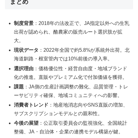
まとめ
制度背景
：2018年の法改正で、JA指定以外への生乳
出荷が認められ、酪農家の販売ルート選択肢が拡
大。
現状データ
：2022年全国で約5.8%が系統外出荷。北
海道釧路・根室管内では10%前後の導入率。
選択理由
：価格優位性・経営自由度・地域ブランド
化の推進。直販やプレミアム化で付加価値を獲得。
課題
：JA側の生産計画調整の難化、品質管理・トレ
ーサビリティ確保、地域コミュニティへの影響。
消費者トレンド
：地産地消志向やSNS直販の増加、
サブスクリプションモデルとの親和性。
今後の展望
：公正取引委員会の監視強化、全国統計
整備、JA・自治体・企業の連携モデル構築が鍵。