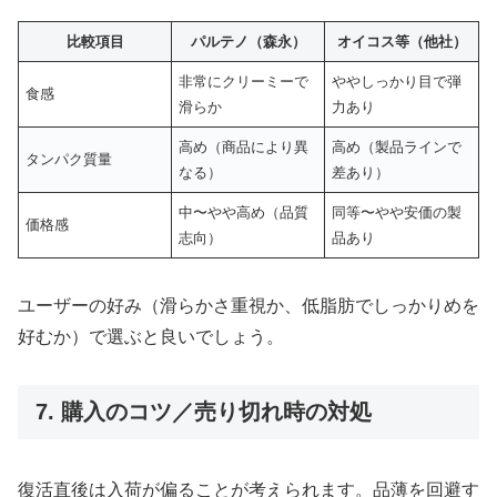
比較項目
パルテノ（森永）
オイコス等（他社）
非常にクリーミーで
ややしっかり目で弾
食感
滑らか
力あり
高め（商品により異
高め（製品ラインで
タンパク質量
なる）
差あり）
中〜やや高め（品質
同等〜やや安価の製
価格感
志向）
品あり
ユーザーの好み（滑らかさ重視か、低脂肪でしっかりめを
好むか）で選ぶと良いでしょう。
7. 購入のコツ／売り切れ時の対処
復活直後は入荷が偏ることが考えられます。品薄を回避す