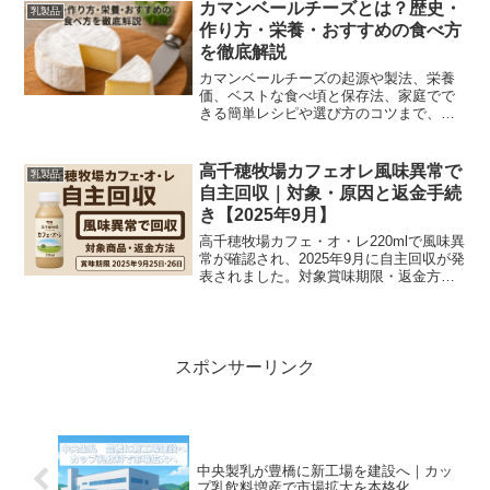
カマンベールチーズとは？歴史・
乳製品
作り方・栄養・おすすめの食べ方
を徹底解説
カマンベールチーズの起源や製法、栄養
価、ベストな食べ頃と保存法、家庭でで
きる簡単レシピや選び方のコツまで、初
心者にも分かりやすく丁寧に解説しま
す。ワインや料理との相性、AOPと市販
品の違いも比較し、買い物ガイドとして
高千穂牧場カフェオレ風味異常で
乳製品
も役立ちます。
自主回収｜対象・原因と返金手続
き【2025年9月】
高千穂牧場カフェ・オ・レ220mlで風味異
常が確認され、2025年9月に自主回収が発
表されました。対象賞味期限・返金方
法・消費者の対応を現場視点でわかりや
すく解説します。
スポンサーリンク
中央製乳が豊橋に新工場を建設へ｜カッ
プ乳飲料増産で市場拡大を本格化