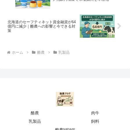
北海道のセーフティネット資金融資が64
億円に減少｜酪農への影響と今できる対
策
ホーム
酪農
乳製品
酪農
肉牛
乳製品
飼料
酪農NEWS