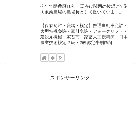
今年で酪農歴10年！現在は関西の牧場にて乳
肉兼業農場の農場長として働いています。
【保有免許・資格・検定】普通自動車免許・
大型特殊免許・牽引免許・フォークリフト・
建設系機械・家畜商・家畜人工授精師・日本
農業技術検定２級・2級認定牛削蹄師
スポンサーリンク