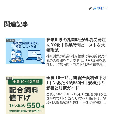
みやむー
関連記事
神奈川県の乳業6社が学乳受発注
乳製品
をDX化｜作業時間とコストを大
幅削減
神奈川県の乳業6社が協働で学校給食用牛
乳の受発注をクラウド化。FAX運用を脱
却し、作業時間・コスト削減や在庫最適
化を実現。導入手順と現場チェックリス
ト、実務テンプレを分かりやすく解説し
ます。
全農 10〜12月期 配合飼料値下げ
酪農
1トンあたり約550円｜規模別の
影響と対策ガイド
全農が2025年10〜12月期に配合飼料を全
国平均で1トン当たり約550円値下げ。牧
場別の簡易試算と短期・中期の実務対策
を現場目線でわかりやすく解説します。