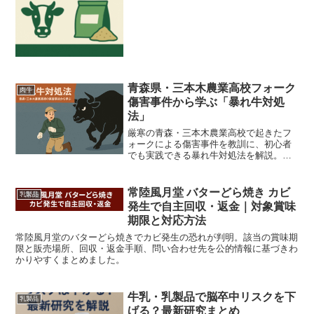
青森県・三本木農業高校フォーク
肉牛
傷害事件から学ぶ「暴れ牛対処
法」
厳寒の青森・三本木農業高校で起きたフ
ォークによる傷害事件を教訓に、初心者
でも実践できる暴れ牛対処法を解説。賢
く逃げる５ステップと組織的安全策で事
故防止を徹底
常陸風月堂 バターどら焼き カビ
乳製品
発生で自主回収・返金｜対象賞味
期限と対応方法
常陸風月堂のバターどら焼きでカビ発生の恐れが判明。該当の賞味期
限と販売場所、回収・返金手順、問い合わせ先を公的情報に基づきわ
かりやすくまとめました。
牛乳・乳製品で脳卒中リスクを下
乳製品
げる？最新研究まとめ