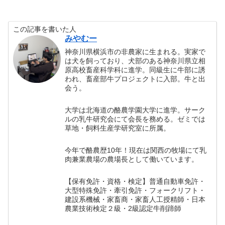
この記事を書いた人
みやむー
神奈川県横浜市の非農家に生まれる。実家で
は犬を飼っており、犬部のある神奈川県立相
原高校畜産科学科に進学。同級生に牛部に誘
われ、畜産部牛プロジェクトに入部。牛と出
会う。
大学は北海道の酪農学園大学に進学。サーク
ルの乳牛研究会にて会長を務める。ゼミでは
草地・飼料生産学研究室に所属。
今年で酪農歴10年！現在は関西の牧場にて乳
肉兼業農場の農場長として働いています。
【保有免許・資格・検定】普通自動車免許・
大型特殊免許・牽引免許・フォークリフト・
建設系機械・家畜商・家畜人工授精師・日本
農業技術検定２級・2級認定牛削蹄師