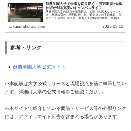
酪農学園大学で未来を切り拓く ～実践教育×先進
技術が創る充実のキャンパスライフ～
酪農学園大学の魅力を徹底解説！135haの広大なキャンパ
ス、基盤教育から専門技術、乳牛研究会での実践体験、搾
乳バイトや20日間実習、家畜人工授精師の授業、卒業論文
での先進研究など、進学・就職希望者必見のリアルなエピ
ソードを公開！
rakusurukurasi.com
2025.03.13
参考・リンク
酪農学園大学 公式サイト
※本記事は大学公式リリースと現場視点を基に執筆してい
ます。詳細は大学の公式情報をご確認ください。
※本サイトで紹介している商品・サービス等の外部リンク
には、アフィリエイト広告が含まれる場合があります。