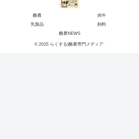
酪農
肉牛
乳製品
飼料
酪農NEWS
© 2025 らくする|酪農専門メディア.