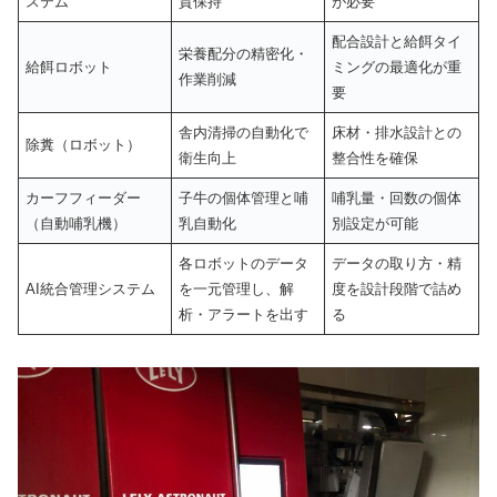
ステム
質保持
が必要
配合設計と給餌タイ
栄養配分の精密化・
給餌ロボット
ミングの最適化が重
作業削減
要
舎内清掃の自動化で
床材・排水設計との
除糞（ロボット）
衛生向上
整合性を確保
カーフフィーダー
子牛の個体管理と哺
哺乳量・回数の個体
（自動哺乳機）
乳自動化
別設定が可能
各ロボットのデータ
データの取り方・精
AI統合管理システム
を一元管理し、解
度を設計段階で詰め
析・アラートを出す
る