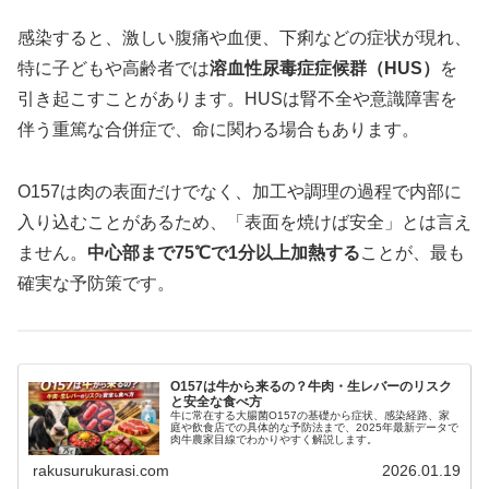
感染すると、激しい腹痛や血便、下痢などの症状が現れ、
特に子どもや高齢者では
溶血性尿毒症症候群（HUS）
を
引き起こすことがあります。HUSは腎不全や意識障害を
伴う重篤な合併症で、命に関わる場合もあります。
O157は肉の表面だけでなく、加工や調理の過程で内部に
入り込むことがあるため、「表面を焼けば安全」とは言え
ません。
中心部まで75℃で1分以上加熱する
ことが、最も
確実な予防策です。
O157は牛から来るの？牛肉・生レバーのリスク
と安全な食べ方
牛に常在する大腸菌O157の基礎から症状、感染経路、家
庭や飲食店での具体的な予防法まで、2025年最新データで
肉牛農家目線でわかりやすく解説します。
rakusurukurasi.com
2026.01.19