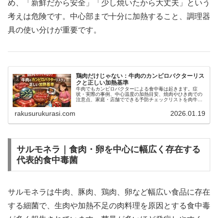
め、「新鮮だから安全」「少し焼いたから大丈夫」という
考えは危険です。中心部まで十分に加熱すること、調理器
具の使い分けが重要です。
鶏肉だけじゃない：牛肉のカンピロバクターリス
クと正しい加熱基準
牛肉でもカンピロバクターによる食中毒は起きます。症
状・実際の事例、中心温度の加熱目安、焼肉やひき肉での
注意点、家庭・店舗でできる予防チェックリストを肉牛農
家視点でわかりやすく解説します。
rakusurukurasi.com
2026.01.19
サルモネラ｜食肉・卵を中心に幅広く存在する
代表的食中毒菌
サルモネラは牛肉、豚肉、鶏肉、卵など幅広い食品に存在
する細菌で、生肉や加熱不足の肉料理を原因とする食中毒