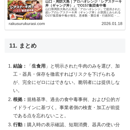
山口・周防大島｜アロハオレンジ「レアステーキ
丼（ギャング丼）」でO157集団食中毒
山口県周防大島の人気店「アロハオレンジ」で提供された
超レアのレアステーキ丼（ギャング丼）が原因とみられる
O157集団食中毒が発生。患者数・重症者・行政対応・予
防策を肉牛農家視点で解説「。
rakusurukurasi.com
2026.01.18
11. まとめ
結論：
「
生食用
」と明示された牛肉のみを選び、加
工・器具・保存を徹底すればリスクを下げられる
が、完全にゼロにはできない。脆弱者には提供しな
い。
根拠：
規格基準、過去の食中毒事例、および公的ガ
イドラインに基づく。事業者側の検査・加工が前提
である点を忘れないこと。
行動：
購入時の表示確認、短期消費、器具の使い分