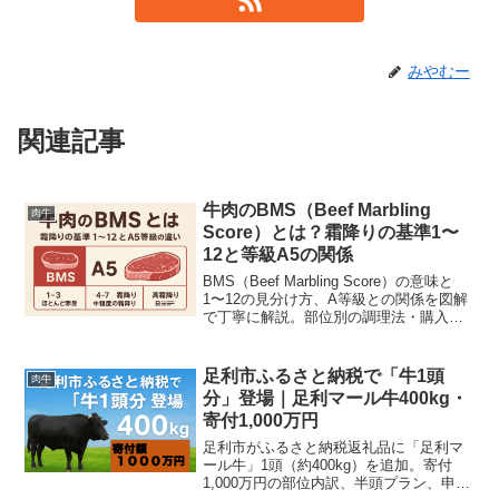
みやむー
関連記事
牛肉のBMS（Beef Marbling
肉牛
Score）とは？霜降りの基準1〜
12と等級A5の関係
BMS（Beef Marbling Score）の意味と
1〜12の見分け方、A等級との関係を図解
で丁寧に解説。部位別の調理法・購入時
のチェックポイントも掲載して失敗しな
い和牛選びをサポートします。
足利市ふるさと納税で「牛1頭
肉牛
分」登場｜足利マール牛400kg・
寄付1,000万円
足利市がふるさと納税返礼品に「足利マ
ール牛」1頭（約400kg）を追加。寄付
1,000万円の部位内訳、半頭プラン、申込