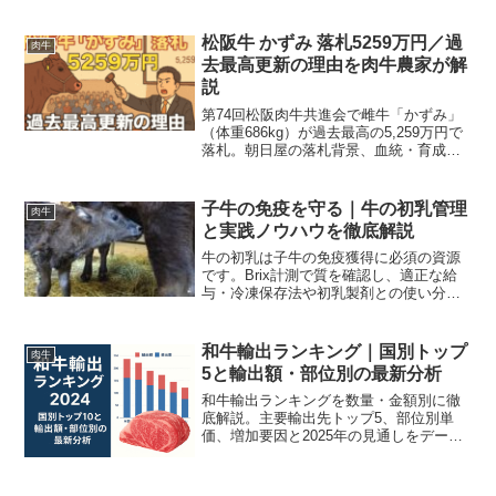
先、受取・保存の実務ポイントをわかり
やすく徹底解説します。
松阪牛 かずみ 落札5259万円／過
肉牛
去最高更新の理由を肉牛農家が解
説
第74回松阪肉牛共進会で雌牛「かずみ」
（体重686kg）が過去最高の5,259万円で
落札。朝日屋の落札背景、血統・育成・
市場要因を肉牛農家視点で丁寧に解説
し、名牛まつりや販売情報まで案内しま
す。
子牛の免疫を守る｜牛の初乳管理
肉牛
と実践ノウハウを徹底解説
牛の初乳は子牛の免疫獲得に必須の資源
です。Brix計測で質を確認し、適正な給
与・冷凍保存法や初乳製剤との使い分け
を徹底解説します。
和牛輸出ランキング｜国別トップ
肉牛
5と輸出額・部位別の最新分析
和牛輸出ランキングを数量・金額別に徹
底解説。主要輸出先トップ5、部位別単
価、増加要因と2025年の見通しをデータ
でわかりやすく伝えます。