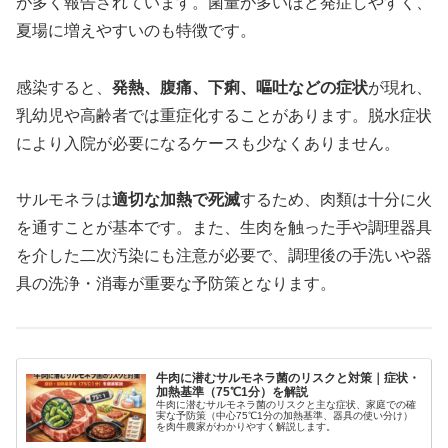
が多く報告されています。菌量が多いほど発症しやすく、
夏場に増えやすいのも特徴です。
感染すると、
発熱、腹痛、下痢、嘔吐などの症状
が現れ、
乳幼児や高齢者では重症化することがあります。脱水症状
により入院が必要になるケースも少なくありません。
サルモネラは
適切な加熱で死滅
するため、肉類は十分に火
を通すことが基本です。また、生肉を触った手や調理器具
を介した二次汚染にも注意が必要で、調理後の手洗いや器
具の洗浄・消毒が重要な予防策となります。
牛肉に潜むサルモネラ菌のリスクと対策｜症状・
加熱基準（75℃1分）を解説
牛肉に潜むサルモネラ菌のリスクと主な症状、家庭での確
実な予防策（中心75℃1分の加熱基準、器具の使い分け）
を肉牛農家がわかりやすく解説します。