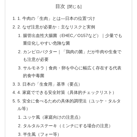
目次
1. 牛肉の「生肉」とは—日本の位置づけ
2. なぜ注意が必要か：主なリスクと実例
腸管出血性大腸菌（EHEC／O157など）｜少量でも
重症化しやすい危険な菌
カンピロバクター｜「鶏肉の菌」だが牛肉や生食で
も注意が必要
サルモネラ｜食肉・卵を中心に幅広く存在する代表
的食中毒菌
3. 日本の「生食用」基準（要点）
4. 家庭でできる安全対策（具体的チェックリスト）
5. 安全に食べるための具体的調理法（ユッケ・タルタ
ル等）
ユッケ風（家庭向けの注意点）
タルタルステーキ（ミンチにする場合の注意）
半生風（フォー等）