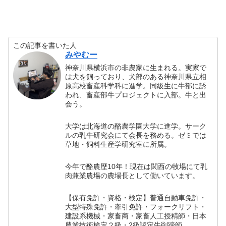
この記事を書いた人
みやむー
神奈川県横浜市の非農家に生まれる。実家で
は犬を飼っており、犬部のある神奈川県立相
原高校畜産科学科に進学。同級生に牛部に誘
われ、畜産部牛プロジェクトに入部。牛と出
会う。
大学は北海道の酪農学園大学に進学。サーク
ルの乳牛研究会にて会長を務める。ゼミでは
草地・飼料生産学研究室に所属。
今年で酪農歴10年！現在は関西の牧場にて乳
肉兼業農場の農場長として働いています。
【保有免許・資格・検定】普通自動車免許・
大型特殊免許・牽引免許・フォークリフト・
建設系機械・家畜商・家畜人工授精師・日本
農業技術検定２級・2級認定牛削蹄師