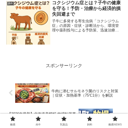
コクシジウム症とは？子牛の健康
肉牛
を守る！予防・治療から経済的損
失回避まで
子牛に多発する寄生虫病「コクシジウム
症」の原因・症状・診断法から、環境管
理や薬剤投与による予防策、迅速治療ま
で、酪農現場で実践できる対策をわかり
やすく解説します。
スポンサーリンク
牛肉に潜むサルモネラ菌のリスクと対策
｜症状・加熱基準（75℃1分）を解説
【2026年最新】北海道美幌町 牧場転落事
故｜バーンクリーナー氷取り中に38歳男
性が重傷
酪農
肉牛
乳製品
飼料
酪農NEWS