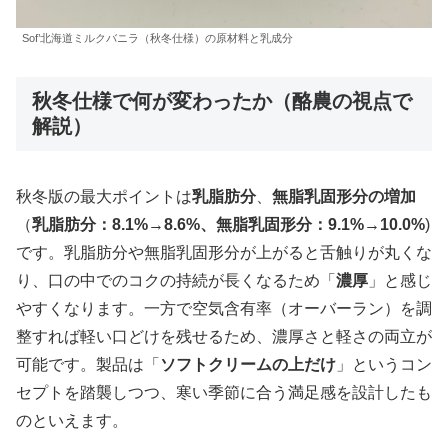
Sof’北海道ミルクバニラ（秋冬仕様）の原材料と乳成分
秋冬仕様で何が変わったか（酪農の視点で
解説）
秋冬版の最大ポイントは
乳脂肪分
、
無脂乳固形分の増加
（
乳脂肪分：8.1%→8.6%、無脂乳固形分：9.1%→10.0%
)
です。乳脂肪分や無脂乳固形分が上がると舌触りが丸くな
り、口の中でのコクの持続が長くなるため「
濃厚
」と感じ
やすくなります。一方で空気含有率（オーバーラン）を調
整すれば軽い口どけを残せるため、濃厚さと軽さの両立が
可能です。製品は「
ソフトクリームの上だけ
」というコン
セプトを踏襲しつつ、寒い季節に合う満足感を設計したも
のといえます。