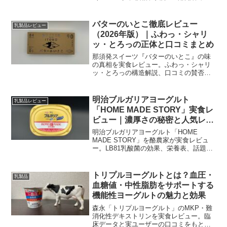
方やアレンジ、最安購入先までわかりや
すく紹介します。
バターのいとこ徹底レビュー
乳製品レビュー
（2026年版）｜ふわっ・シャリ
ッ・とろっの正体と口コミまとめ
那須発スイーツ『バターのいとこ』の味
の真相を実食レビュー。ふわっ・シャリ
ッ・とろっの構造解説、口コミの賛否、
東京・通販の買い方、値段・カロリーま
で2026年最新情報でまとめます。
明治ブルガリアヨーグルト
乳製品レビュー
「HOME MADE STORY」実食レ
ビュー｜濃厚さの秘密と人気レシ
ピ
明治ブルガリアヨーグルト「HOME
MADE STORY」を酪農家が実食レビュ
ー。LB81乳酸菌の効果、栄養表、話題の
ココナッツサブレレシピや失敗しないコ
ツまで丁寧に解説します。
トリプルヨーグルトとは？血圧・
乳製品
血糖値・中性脂肪をサポートする
機能性ヨーグルトの魅力と効果
森永「トリプルヨーグルト」のMKP・難
消化性デキストリンを実食レビュー。臨
床データと実ユーザーの口コミをもと