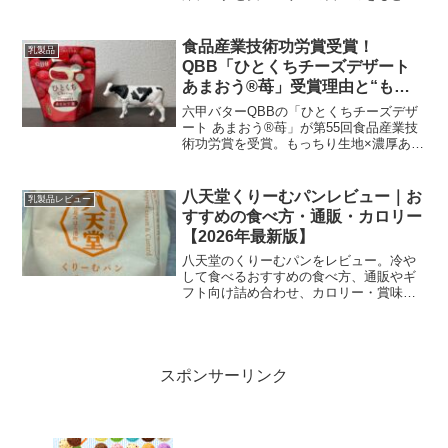
に、効果の期待値・正しい飲み方・保
存・購入時のチェックポイントまで丁寧
にまとめます。
食品産業技術功労賞受賞！
乳製品
QBB「ひとくちチーズデザート
あまおう®苺」受賞理由と“もっ
ちり”の技術解説
六甲バターQBBの「ひとくちチーズデザ
ート あまおう®苺」が第55回食品産業技
術功労賞を受賞。もっちり生地×濃厚あま
おうソースの技術解説と実食レビュー、
購入先をわかりやすく紹介します。
八天堂くりーむパンレビュー｜お
乳製品レビュー
すすめの食べ方・通販・カロリー
【2026年最新版】
八天堂のくりーむパンをレビュー。冷や
して食べるおすすめの食べ方、通販やギ
フト向け詰め合わせ、カロリー・賞味期
限・最新ファミマ限定情報まで分かりや
すく解説します。
スポンサーリンク