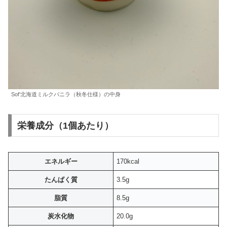
Sof’北海道ミルクバニラ（秋冬仕様）の中身
栄養成分（1個あたり）
エネルギー
170kcal
たんぱく質
3.5g
脂質
8.5g
炭水化物
20.0g