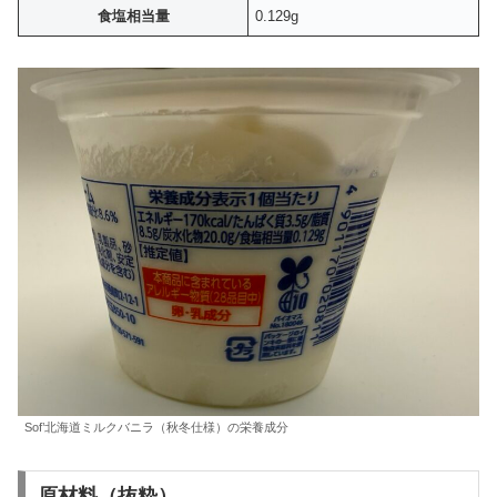
食塩相当量
0.129g
Sof’北海道ミルクバニラ（秋冬仕様）の栄養成分
原材料（抜粋）