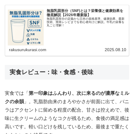
無脂乳固形分（SNF)とは？栄養価と健康効果を
徹底解説【2026年最新版】
無脂乳固形分の定義から日本の規格基準、健康効果、最新
技術、簡単レシピまでを初心者向けに解説。牛乳の栄養を
丸ごと理解！
rakusurukurasi.com
2025.08.10
実食レビュー：味・食感・後味
実食では「
第一印象はふんわり、次に来るのが濃厚なミル
クの余韻
」。乳脂肪由来のまろやかさが前面に出て、バニ
ラはアクセントに留める程度の配合。甘さは控えめで、後
味に生クリームのようなコクが残るため、食後の満足感は
高いです。軽い口どけを残しているため、最後まで重たく