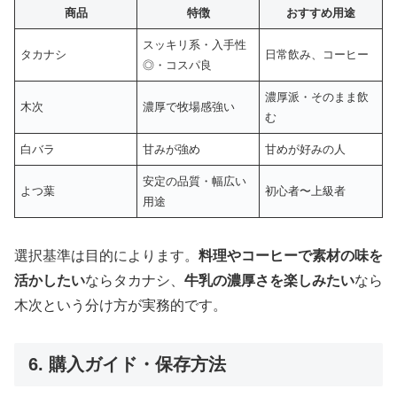
商品
特徴
おすすめ用途
スッキリ系・入手性
タカナシ
日常飲み、コーヒー
◎・コスパ良
濃厚派・そのまま飲
木次
濃厚で牧場感強い
む
白バラ
甘みが強め
甘めが好みの人
安定の品質・幅広い
よつ葉
初心者〜上級者
用途
選択基準は目的によります。
料理やコーヒーで素材の味を
活かしたい
ならタカナシ、
牛乳の濃厚さを楽しみたい
なら
木次という分け方が実務的です。
6. 購入ガイド・保存方法