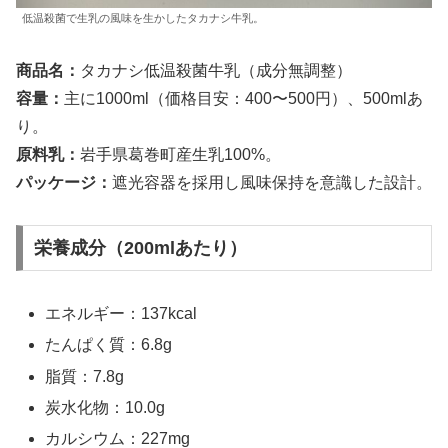
低温殺菌で生乳の風味を生かしたタカナシ牛乳。
商品名：
タカナシ低温殺菌牛乳（成分無調整）
容量：
主に1000ml（価格目安：400〜500円）、500mlあ
り。
原料乳：
岩手県葛巻町産生乳100%。
パッケージ：
遮光容器を採用し風味保持を意識した設計。
栄養成分（200mlあたり）
エネルギー：137kcal
たんぱく質：6.8g
脂質：7.8g
炭水化物：10.0g
カルシウム：227mg