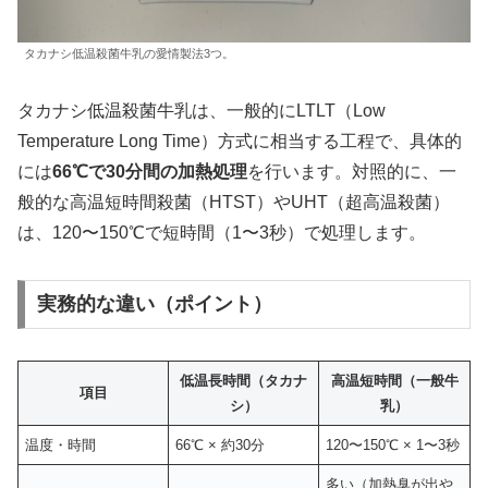
タカナシ低温殺菌牛乳の愛情製法3つ。
タカナシ低温殺菌牛乳は、一般的にLTLT（Low
Temperature Long Time）方式に相当する工程で、具体的
には
66℃で30分間の加熱処理
を行います。対照的に、一
般的な高温短時間殺菌（HTST）やUHT（超高温殺菌）
は、120〜150℃で短時間（1〜3秒）で処理します。
実務的な違い（ポイント）
低温長時間（タカナ
高温短時間（一般牛
項目
シ）
乳）
温度・時間
66℃ × 約30分
120〜150℃ × 1〜3秒
多い（加熱臭が出や