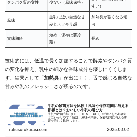
タンパク質の変性
少ない（風味保持）
すい）
生乳に近い自然な甘
加熱臭が強くなる傾
風味
みとスッキリ感
向
短め（保存は要冷
賞味期限
長め
蔵）
技術的には、低温で長く加熱することで酵素やタンパク質
の変化を抑え、乳中の細かな香味成分を壊しにくくしま
す。結果として「
加熱臭
」が出にくく、舌で感じる自然な
甘みや乳のフレッシュさが残るのです。
牛乳の殺菌方法を比較！風味や保存期間に与える
影響とは？おいしい牛乳の選び方
牛乳の殺菌方法（LTLT、HTST、UHT）の違いを初心者向
けにわかりやすく解説。風味や栄養、保存期間に与える影
響を詳しく比較します。
rakusurukurasi.com
2025.03.02