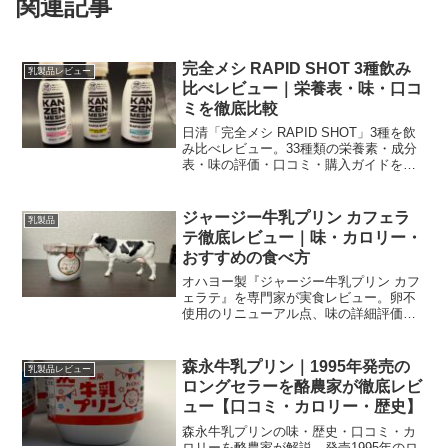
関連記事
完全メシ RAPID SHOT 3種飲み
乳製品レビュー
比べレビュー｜栄養表・味・口コ
ミを徹底比較
日清「完全メシ RAPID SHOT」3種を飲
み比べレビュー。33種類の栄養素・成分
表・味の評価・口コミ・購入ガイドを分
かりやすく解説。朝の時短栄養食を検討
中の方へ。
ジャージー牛乳プリン カフェラ
乳製品
テ徹底レビュー｜味・カロリー・
おすすめの食べ方
オハヨー製『ジャージー牛乳プリン カフ
ェラテ』を専門家が実食レビュー。卵不
使用のリニューアル点、味の詳細評価、
栄養・カロリー比較、温めアレンジや購
入先の比較・最安値情報まで、写真と
FAQでわかりやすく丁寧に解説します。
森永牛乳プリン｜1995年発売の
乳製品レビュー
ロングセラーを酪農家が徹底レビ
ュー【口コミ・カロリー・歴史】
森永牛乳プリンの味・歴史・口コミ・カ
ロリーを酪農家が解説。発売1995年のロ