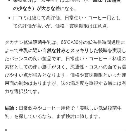
栄養成分は一般牛乳とほぼ同等だが、
風味（加熱臭
の少なさ）が大きな差
になる。
口コミは総じて高評価。日常使い・コーヒー用とし
ての評価が高いが、価格・賞味期限は注意点。
タカナシ低温殺菌牛乳は、66℃×30分の低温長時間処理に
よって
生乳に近い自然な甘み
と
スッキリした後味
を実現し
たバランスの良い製品です。日常使い・コーヒー・料理の
素材としての使い勝手が良く、流通性・コスパの面でも選
びやすい点が強みとなります。価格や賞味期限といった運
用面の制約はありますが、味の満足度を重視する層には有
力な選択肢です。
結論：
日常飲みやコーヒー用途で「美味しい低温殺菌牛
乳」を探しているなら、まず検討に値します。