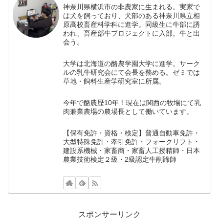
神奈川県横浜市の非農家に生まれる。実家で
は犬を飼っており、犬部のある神奈川県立相
原高校畜産科学科に進学。同級生に牛部に誘
われ、畜産部牛プロジェクトに入部。牛と出
会う。
大学は北海道の酪農学園大学に進学。サーク
ルの乳牛研究会にて会長を務める。ゼミでは
草地・飼料生産学研究室に所属。
今年で酪農歴10年！現在は関西の牧場にて乳
肉兼業農場の農場長として働いています。
【保有免許・資格・検定】普通自動車免許・
大型特殊免許・牽引免許・フォークリフト・
建設系機械・家畜商・家畜人工授精師・日本
農業技術検定２級・2級認定牛削蹄師
スポンサーリンク