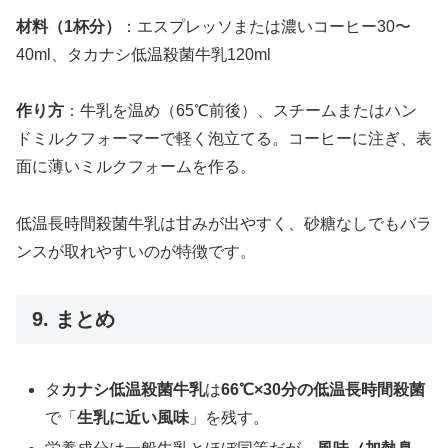
材料（1杯分）
：エスプレッソまたは濃いコーヒー30〜
40ml、タカナシ低温殺菌牛乳120ml
作り方
：牛乳を温め（65℃前後）、スチームまたはハン
ドミルクフォーマーで軽く泡立てる。コーヒーに注ぎ、表
面に薄いミルクフォームを作る。
低温長時間殺菌牛乳は甘みが出やすく、砂糖なしでもバラ
ンスが取れやすいのが特徴です。
9. まとめ
タ
カナシ低温殺菌牛乳
は
66℃×30分の低温長時間殺菌
で「
生乳に近い風味
」を残す。