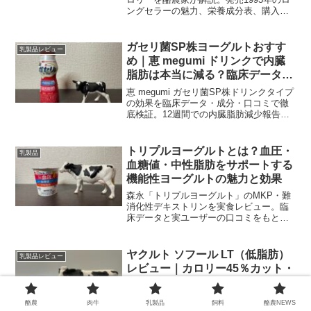
ングセラーの魅力、栄養成分表、購入先
や他社比較（オハヨージャージー牛乳プ
リンなど）までわかる完全ガイド。
ガセリ菌SP株ヨーグルトおすす
乳製品レビュー
め｜恵 megumi ドリンクで内臓
脂肪は本当に減る？臨床データと
実践レビュー
恵 megumi ガセリ菌SP株ドリンクタイプ
の効果を臨床データ・成分・口コミで徹
底検証。12週間での内臓脂肪減少報告や
味・続けやすさ、他製品との比較まで分
かりやすく解説します。
トリプルヨーグルトとは？血圧・
乳製品
血糖値・中性脂肪をサポートする
機能性ヨーグルトの魅力と効果
森永「トリプルヨーグルト」のMKP・難
消化性デキストリンを実食レビュー。臨
床データと実ユーザーの口コミをもと
に、効果の期待値・正しい飲み方・保
存・購入時のチェックポイントまで丁寧
にまとめます。
ヤクルト ソフール LT（低脂肪）
乳製品レビュー
レビュー｜カロリー45％カット・
シロタ株で腸活
ヤクルト「ソフール LT（低脂肪）」を酪
酪農
肉牛
乳製品
飼料
酪農NEWS
農家目線で徹底解説。カロリー45％カッ