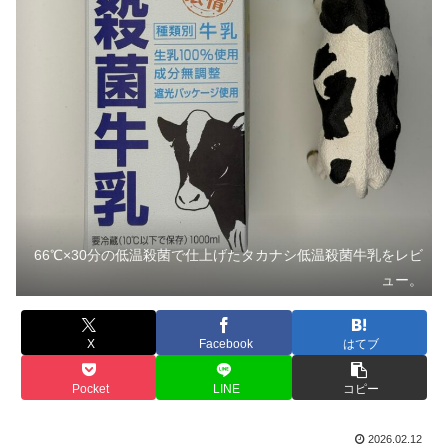
66℃×30分の低温殺菌で仕上げたタカナシ低温殺菌牛乳をレビ
ュー。
X
Facebook
はてブ
Pocket
LINE
コピー
2026.02.12