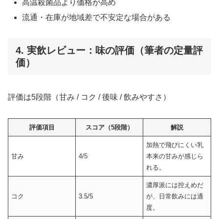
高温殺菌品より価格が高め
流通・在庫が地域差で不安定な場合がある
4. 実飲レビュー：味の評価（筆者の定量評
価）
評価は5段階（甘み / コク / 後味 / 飲みやすさ）
評価項目
スコア（5段階）
解説
加熱で飛びにくい乳
甘み
4/5
本来の甘みが感じら
れる。
濃厚派には控えめだ
コク
3.5/5
が、日常飲みには適
度。