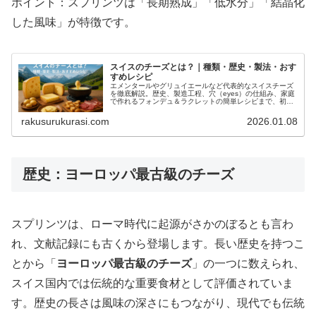
ポイント：スプリンツは「長期熟成」「低水分」「結晶化
した風味」が特徴です。
スイスのチーズとは？｜種類・歴史・製法・おす
すめレシピ
エメンタールやグリュイエールなど代表的なスイスチーズ
を徹底解説。歴史、製造工程、穴（eyes）の仕組み、家庭
で作れるフォンデュ＆ラクレットの簡単レシピまで、初心
者でもわかる詳しいガイドです。
rakusurukurasi.com
2026.01.08
歴史：ヨーロッパ最古級のチーズ
スプリンツは、ローマ時代に起源がさかのぼるとも言わ
れ、文献記録にも古くから登場します。長い歴史を持つこ
とから「
ヨーロッパ最古級のチーズ
」の一つに数えられ、
スイス国内では伝統的な重要食材として評価されていま
す。歴史の長さは風味の深さにもつながり、現代でも伝統