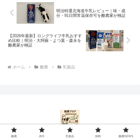
明治特選北海道牛乳レビュー｜味・成
分・91日間常温保存可を酪農家が検証
【2026年最新】ロングライフ牛乳おすす
め比較｜明治・大阿蘇・よつ葉・森永を
酪農家が検証
ホーム
酪農
乳製品
酪農
肉牛
酪農
肉牛
乳製品
飼料
酪農NEWS