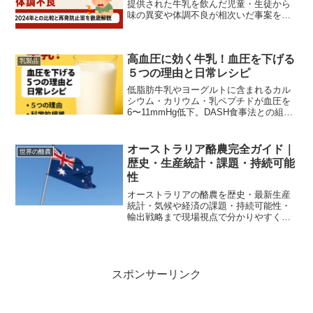
提供された牛乳を飲んだ児童・生徒から
味の異変や体調不良が相次いだ事案を、
2024年の大規模トラブルと比較しつつ、
原因究明から再発防止策まで詳しく解説
します。
高血圧に効く牛乳！血圧を下げる
乳製品
５つの理由と日常レシピ
低脂肪牛乳やヨーグルトに含まれるカル
シウム・カリウム・乳ペプチドが血圧を
6〜11mmHg低下。DASH食事法との組み
合わせ方や実践レシピを解説します。
オーストラリア酪農完全ガイド｜
世界の酪農
歴史・生産統計・課題・持続可能
性
オーストラリアの酪農を歴史・最新生産
統計・気候や経済の課題・持続可能性・
輸出戦略まで現場視点で分かりやすく解
説。実践的な改善策と始め方も掲載し、
初心者から事業者まで役立つ完全ガイド
です。
スポンサーリンク