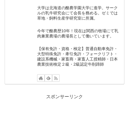
大学は北海道の酪農学園大学に進学。サーク
ルの乳牛研究会にて会長を務める。ゼミでは
草地・飼料生産学研究室に所属。
今年で酪農歴10年！現在は関西の牧場にて乳
肉兼業農場の農場長として働いています。
【保有免許・資格・検定】普通自動車免許・
大型特殊免許・牽引免許・フォークリフト・
建設系機械・家畜商・家畜人工授精師・日本
農業技術検定２級・2級認定牛削蹄師
スポンサーリンク