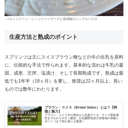
パルミジャーノ・レッジャーノチーズと黒胡椒のシンプルパスタ
生産方法と熟成のポイント
スプリンツは主にスイスブラウン種などの牛の生乳を原料
に、伝統的な手法で作られます。基本的な流れは牛乳の凝
固、成形、圧搾、塩漬け、そして長期熟成です。熟成は最
低でも1年半（18ヶ月）を要し、推奨は22ヶ月以上、長い
ものでは数年にわたります。
ブラウン・スイス（Brown Swiss）とは？【特
徴と魅力】
ブラウン・スイス牛の歴史から乳質データ、チーズ製造適
性までわかりやすく解説。日光霧降高原大笹牧場の体験レ
ポートつきで初心者にも最適！