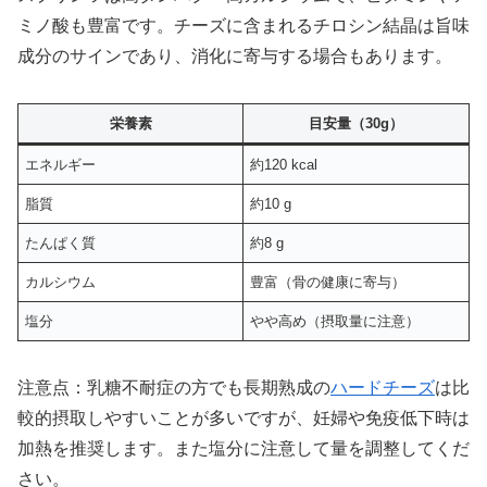
ミノ酸も豊富です。チーズに含まれるチロシン結晶は旨味
成分のサインであり、消化に寄与する場合もあります。
栄養素
目安量（30g）
エネルギー
約120 kcal
脂質
約10 g
たんぱく質
約8 g
カルシウム
豊富（骨の健康に寄与）
塩分
やや高め（摂取量に注意）
注意点：乳糖不耐症の方でも長期熟成の
ハードチーズ
は比
較的摂取しやすいことが多いですが、妊婦や免疫低下時は
加熱を推奨します。また塩分に注意して量を調整してくだ
さい。