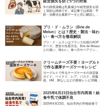
経営損失を防ぐ5つの対策
牛の蹄底潰瘍は乳量減少や経営損失を招
く深刻な蹄病です。本記事では原因・予
防・治療法を最新データと共に解説しま
す。
ブリ・ド・ムラン（Brie de
乳製品
Melun）とは？歴史・製法・味わ
い・食べ方を徹底解説
ブリ・ド・ムランはフランス伝統のAOP
チーズ。歴史や生産方法、Brie de Meaux
との違い、味わい、食べ方やペアリング
を徹底解説します。
クリームチーズ不要！ヨーグルト
乳製品
で作る濃厚チーズケーキレシピ
ヨーグルトで作るチーズケーキの決定版
ガイド。ベイクド、レア、バスク、炊飯
器、HM、卵なしなどの簡単レシピ20種、
失敗事例と科学的な原因解説、水切りや
ゼラチンの使い方、保存法とアレンジま
で丁寧解説。週末のおやつやおもてなし
2025年6月23日仙台市内再発！給
乳製品
にも最適。
食牛乳で体調不良
2025年6月23日、仙台市内の学校給食で