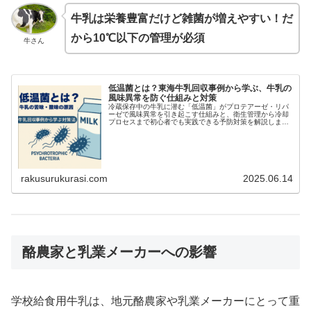
牛乳は栄養豊富だけど雑菌が増えやすい！だ
から10℃以下の管理が必須
牛さん
低温菌とは？東海牛乳回収事例から学ぶ、牛乳の
風味異常を防ぐ仕組みと対策
冷蔵保存中の牛乳に潜む「低温菌」がプロテアーゼ・リパ
ーゼで風味異常を引き起こす仕組みと、衛生管理から冷却
プロセスまで初心者でも実践できる予防対策を解説しま
す。
rakusurukurasi.com
2025.06.14
酪農家と乳業メーカーへの影響
学校給食用牛乳は、地元酪農家や乳業メーカーにとって重