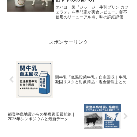
オハヨー製『ジャージー牛乳プリン カフ
ェラテ』を専門家が実食レビュー。卵不
使用のリニューアル点、味の詳細評価、
栄養・カロリー比較、温めアレンジや購
入先の比較・最安値情報まで、写真と
FAQでわかりやすく丁寧に解説します。
スポンサーリンク
関牛乳「低温殺菌牛乳」自主回収｜牛乳
凝固リスクと対象商品・返金情報まとめ
能登半島地震からの酪農復旧最前線｜
2025年シンポジウムと最新データ