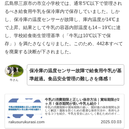
広島県三原市の市立小学校では、通常5℃以下で管理され
るべき給食用牛乳を保冷庫内で保存していました。しか
し、保冷庫の温度センサーが故障し、庫内温度が14℃ま
で上昇。結果として牛乳の容器内部温度も14～19℃に達
し、学校給食衛生管理基準（「牛乳は10℃以下で保
存」）を満たさなくなりました。このため、442本すべて
を廃棄する決断が下されました。
保冷庫の温度センサー故障で給食用牛乳が基
準超過。食品安全管理の難しさを痛感！
牛さん
牛乳の消費期限と正しい保存方法｜賞味期限が2
ヶ月！保存期間が長い牛乳も紹介！
牛乳の消費期限や賞味期限の違い、開封後の保存期間を詳
しく解説！腐敗を防ぐための最適な保存方法や、長持ちさ
せるコツを紹介。牛乳を安全においしく飲むためのポイン
トを知りたい方は必見！
rakusurukurasi.com
2025.03.03