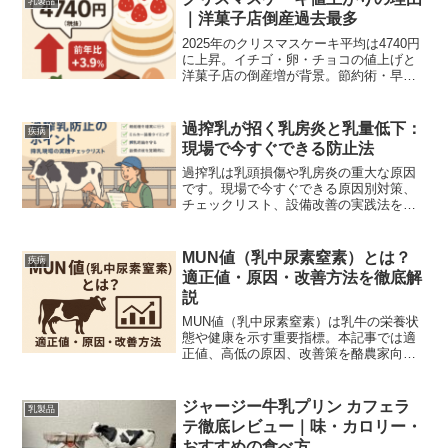
乳製品
｜洋菓子店倒産過去最多
2025年のクリスマスケーキ平均は4740円
に上昇。イチゴ・卵・チョコの値上げと
洋菓子店の倒産増が背景。節約術・早
割・店舗対策を図表でわかりやすく解説
します。
過搾乳が招く乳房炎と乳量低下：
疾病
現場で今すぐできる防止法
過搾乳は乳頭損傷や乳房炎の重大な原因
です。現場で今すぐできる原因別対策、
チェックリスト、設備改善の実践法を詳
解。搾乳手順の見直し、自動離脱の導入
検討、SCC管理まで、図解と実例でわか
りやすく解説します。現場向けのチェッ
MUN値（乳中尿素窒素）とは？
疾病
クリスト付き。すぐ実践可能。
適正値・原因・改善方法を徹底解
説
MUN値（乳中尿素窒素）は乳牛の栄養状
態や健康を示す重要指標。本記事では適
正値、高低の原因、改善策を酪農家向け
に詳しく解説します。
ジャージー牛乳プリン カフェラ
乳製品
テ徹底レビュー｜味・カロリー・
おすすめの食べ方