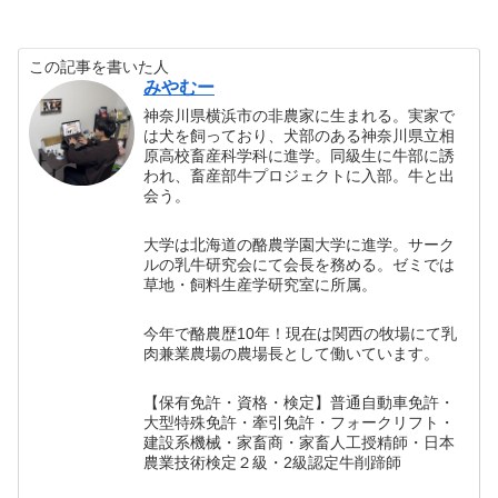
この記事を書いた人
みやむー
神奈川県横浜市の非農家に生まれる。実家で
は犬を飼っており、犬部のある神奈川県立相
原高校畜産科学科に進学。同級生に牛部に誘
われ、畜産部牛プロジェクトに入部。牛と出
会う。
大学は北海道の酪農学園大学に進学。サーク
ルの乳牛研究会にて会長を務める。ゼミでは
草地・飼料生産学研究室に所属。
今年で酪農歴10年！現在は関西の牧場にて乳
肉兼業農場の農場長として働いています。
【保有免許・資格・検定】普通自動車免許・
大型特殊免許・牽引免許・フォークリフト・
建設系機械・家畜商・家畜人工授精師・日本
農業技術検定２級・2級認定牛削蹄師