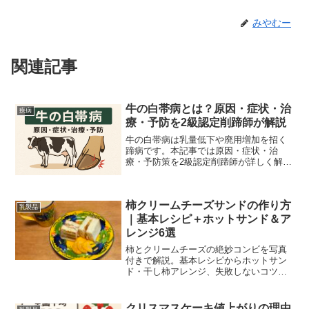
みやむー
関連記事
牛の白帯病とは？原因・症状・治
疾病
療・予防を2級認定削蹄師が解説
牛の白帯病は乳量低下や廃用増加を招く
蹄病です。本記事では原因・症状・治
療・予防策を2級認定削蹄師が詳しく解説
します。
柿クリームチーズサンドの作り方
乳製品
｜基本レシピ＋ホットサンド＆ア
レンジ6選
柿とクリームチーズの絶妙コンビを写真
付きで解説。基本レシピからホットサン
ド・干し柿アレンジ、失敗しないコツと
栄養まで網羅し、秋のおやつやギフトに
最適です。
クリスマスケーキ値上がりの理由