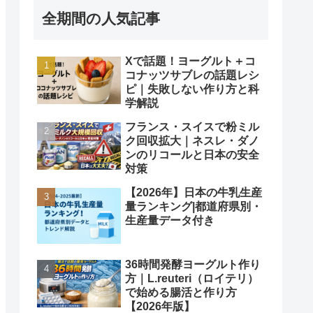
全期間の人気記事
Xで話題！ヨーグルト＋コ
コナッツサブレの話題レシ
ピ｜失敗しない作り方と科
学解説
フランス・スイスで粉ミル
ク回収拡大｜ネスレ・ダノ
ンのリコールと日本の安全
対策
【2026年】日本の牛乳生産
量ランキング|都道府県別・
生産量データ付き
36時間発酵ヨーグルト作り
方｜L.reuteri（ロイテリ）
で始める腸活と作り方
【2026年版】