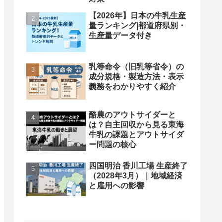
【2026年】日本の牛乳生産
量ランキング|都道府県別・
生産量データ付き
乳等命令（旧乳等省令）の
成分規格・製造方法・表示
義務をわかりやすく紹介
酪農のアウトサイダーと
は？自主回収から見る東海
牛乳の課題とアウトサイダ
ー問題の核心
四国明治 香川工場 生産終了
（2028年3月）｜地域経済
と雇用への影響