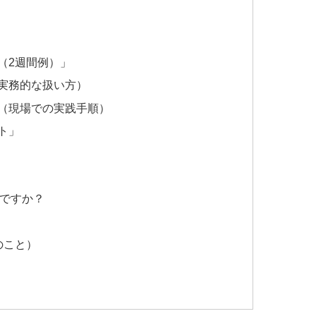
（2週間例）」
の実務的な扱い方）
プ（現場での実践手順）
ト」
Aですか？
？
のこと）