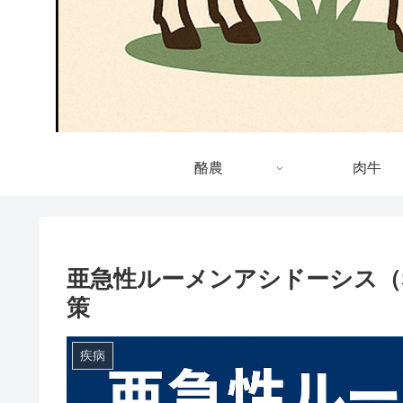
酪農
肉牛
亜急性ルーメンアシドーシス（
策
疾病