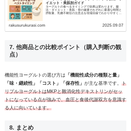
イエット・美肌別ガイド
ヨーグルトの食べるタイミングで効果は変わります。腸
活・ダイエット・美肌・骨の健康それぞれに最適な時間と
摂取量、乳糖不耐症の注意点を現場目線でわかりやすく解
説。2週間での変化目安つき。
rakusurukurasi.com
2025.09.07
7. 他商品との比較ポイント（購入判断の観
点）
機能性ヨーグルトの選び方は
「機能性成分の種類と量」
「味・継続性」「コスト」「保存性」
が主な基準です。
ト
リプルヨーグルトはMKPと難消化性デキストリンがセッ
トになっている点が強みで、血圧と食後代謝双方を意識す
る人に向いています。
8. まとめ