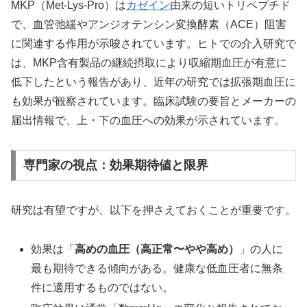
MKP（Met-Lys-Pro）は
カゼイン
由来の短いトリペプチド
で、血管弛緩やアンジオテンシン変換酵素（ACE）阻害
に関連する作用が示唆されています。ヒトでの介入研究で
は、MKP含有製品の継続摂取により収縮期血圧が有意に
低下したという報告があり、近年の研究では拡張期血圧に
も効果が観察されています。臨床試験の要旨とメーカーの
届出情報で、上・下の血圧への効果が示されています。
専門家の視点：効果期待値と限界
研究は有望ですが、以下を押さえておくことが重要です。
効果は「
高めの血圧（高正常〜やや高め）
」の人に
最も期待できる傾向がある。健康な低血圧者に無条
件に適用するものではない。