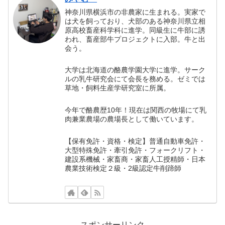
神奈川県横浜市の非農家に生まれる。実家で
は犬を飼っており、犬部のある神奈川県立相
原高校畜産科学科に進学。同級生に牛部に誘
われ、畜産部牛プロジェクトに入部。牛と出
会う。
大学は北海道の酪農学園大学に進学。サーク
ルの乳牛研究会にて会長を務める。ゼミでは
草地・飼料生産学研究室に所属。
今年で酪農歴10年！現在は関西の牧場にて乳
肉兼業農場の農場長として働いています。
【保有免許・資格・検定】普通自動車免許・
大型特殊免許・牽引免許・フォークリフト・
建設系機械・家畜商・家畜人工授精師・日本
農業技術検定２級・2級認定牛削蹄師
スポンサーリンク