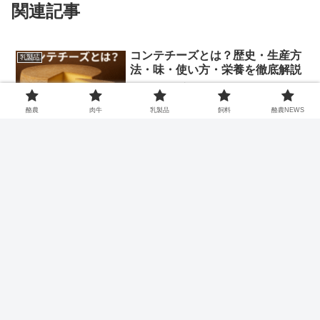
関連記事
コンテチーズとは？歴史・生産方
乳製品
法・味・使い方・栄養を徹底解説
コンテチーズとは？フランス・フランシ
ュ＝コンテ地方の代表的チーズ。歴史や
生産方法、味の特徴、食べ方、栄養価を
酪農
肉牛
乳製品
飼料
酪農NEWS
わかりやすく解説します。
大阿蘇牛乳1000mlの徹底レビュ
乳製品レビュー
ー｜成分・味・常温保存・口コミ
まとめ
らくのうマザーズ「大阿蘇牛乳1000ml」
を成分・栄養・口コミで徹底検証。常温
で90日保存できる理由や味の特徴、購入
時の価格・セット情報、災害備蓄への適
性までわかりやすく解説します。
スフレチーズケーキの歴史と作り
乳製品
方｜焼き方・メレンゲのコツ・人
気アレンジ
ふわふわ食感が魅力のスフレチーズケー
キを解説。歴史や起源、簡単レシピ、メ