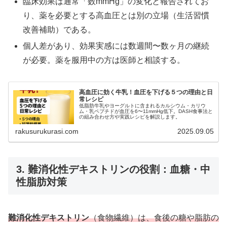
臨床効果は通常「数mmHg」の変化と報告されてお
り、薬を必要とする高血圧とは別の立場（生活習慣
改善補助）である。
個人差があり、効果実感には数週間〜数ヶ月の継続
が必要。薬を服用中の方は医師と相談する。
高血圧に効く牛乳！血圧を下げる５つの理由と日
常レシピ
低脂肪牛乳やヨーグルトに含まれるカルシウム・カリウ
ム・乳ペプチドが血圧を6〜11mmHg低下。DASH食事法と
の組み合わせ方や実践レシピを解説します。
rakusurukurasi.com
2025.09.05
3. 難消化性デキストリンの役割：血糖・中
性脂肪対策
難消化性デキストリン
（食物繊維）は、食後の糖や脂肪の