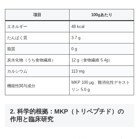
項目
100gあたり
エネルギー
48 kcal
たんぱく質
3.7 g
脂質
0 g
炭水化物（うち食物繊維）
12 g（食物繊維 5.4g）
カルシウム
113 mg
MKP 100 μg、難消化性デキスト
機能性関与成分
リン 5.0 g
2. 科学的根拠：MKP（トリペプチド）の
作用と臨床研究