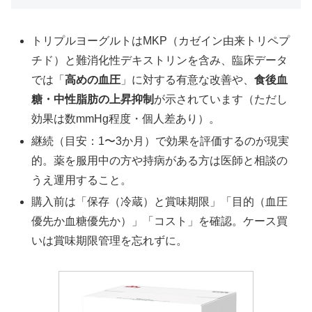
トリプルヨーグルトはMKP（カゼイン由来トリペプ
チド）と難消化性デキストリンを含み、臨床データ
では「
高めの血圧
」に対する有意な改善や、
食後血
糖・中性脂肪の上昇抑制
が示されています（ただし
効果は数mmHg程度・個人差あり）。
継続（目安：1〜3か月）で効果を評価するのが現実
的。薬を服用中の方や持病がある方は医師と相談の
うえ運用すること。
購入前は「保存（冷蔵）と賞味期限」「目的（血圧
優先か血糖優先か）」「コスト」を確認。ケース買
いは賞味期限管理を忘れずに。