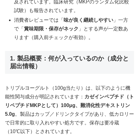
及されています。臨床研究（MKPのランダム化比較
試験）も報告されています。
消費者レビューでは「
味が良く継続しやすい
」一方
で「
賞味期限・保存がネック
」とする声が一定数あ
ります（購入前チェックが有効）。
1. 製品概要：何が入っているのか（成分と
届出情報）
トリプルヨーグルト（100g当たり）は、以下のように機
能性関与成分が明記されています：
カゼインペプチド（ト
リペプチドMKPとして）100μg、難消化性デキストリン
5.0g
。製品はカップ／ドリンクタイプがあり、低カロリー
で日常的に取り入れやすい処方です。保存は要冷蔵
（10℃以下）とされています。