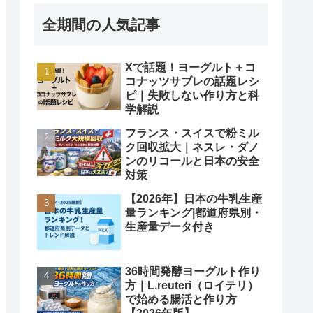
全期間の人気記事
Xで話題！ヨーグルト＋コ
コナッツサブレの話題レシ
ピ｜失敗しない作り方と科
学解説
フランス・スイスで粉ミル
ク回収拡大｜ネスレ・ダノ
ンのリコールと日本の安全
対策
【2026年】日本の牛乳生産
量ランキング|都道府県別・
生産量データ付き
36時間発酵ヨーグルト作り
方｜L.reuteri（ロイテリ）
で始める腸活と作り方