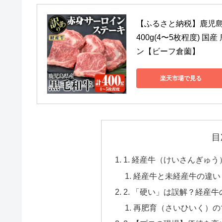
【ふるさと納税】鹿児島
400g(4〜5枚程度) 国
ン【ビーフ倉薗】
楽天市場で見る
目
1. 経産牛（けいさんぎゅ
経産牛と未経産牛の違い
2. 「硬い」は誤解？経産
再肥育（さいひいく）の