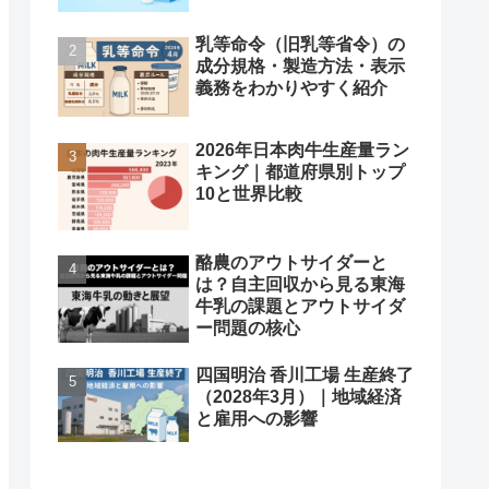
乳等命令（旧乳等省令）の
成分規格・製造方法・表示
義務をわかりやすく紹介
2026年日本肉牛生産量ラン
キング｜都道府県別トップ
10と世界比較
酪農のアウトサイダーと
は？自主回収から見る東海
牛乳の課題とアウトサイダ
ー問題の核心
四国明治 香川工場 生産終了
（2028年3月）｜地域経済
と雇用への影響