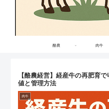
酪農
肉牛
【酪農経営】経産牛の再肥育で
値と管理方法
肉牛