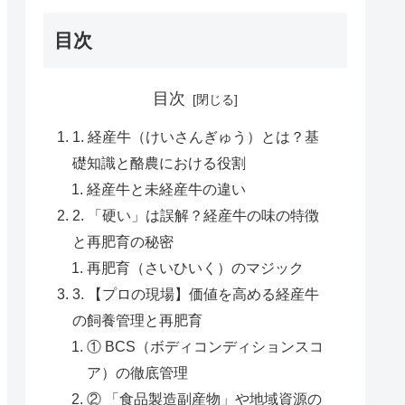
目次
目次
1. 経産牛（けいさんぎゅう）とは？基
礎知識と酪農における役割
経産牛と未経産牛の違い
2. 「硬い」は誤解？経産牛の味の特徴
と再肥育の秘密
再肥育（さいひいく）のマジック
3. 【プロの現場】価値を高める経産牛
の飼養管理と再肥育
① BCS（ボディコンディションスコ
ア）の徹底管理
② 「食品製造副産物」や地域資源の