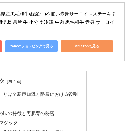
県産黒毛和牛(経産牛)不揃い赤身サーロインステーキ 計
産 鹿児島県産 牛 小分け 冷凍 牛肉 黒毛和牛 赤身 サーロイ
Yahoo!ショッピングで見る
Amazonで見る
次
う）とは？基礎知識と酪農における役割
牛の味の特徴と再肥育の秘密
マジック