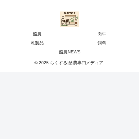
酪農
肉牛
乳製品
飼料
酪農NEWS
© 2025 らくする|酪農専門メディア.