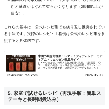
むと繊維がほぐれて柔らかくなります（2時間以上が
目安）。
これらの基本は、公式レシピ集でも繰り返し推奨されてい
る手法です。実際のレシピ・工程例は公式のレシピ集を参
照すると具体的です。
牛肉の焼き方種類：レア・ミディアムレア・ミデ
ィアム・ウェルダン徹底ガイド
レア〜ウェルダンの焼き加減4種類を比較。内部温度（℃/
°F）・断面の見分け方・厚み別の焼き時間・フライパン／
オーブン別の実践手順、温度計の使い方と安全ポイントま
でわかりやすく解説する完全ガイド。
rakusurukurasi.com
2026.05.03
5. 家庭で試せるレシピ（再現手順：簡単ス
テーキと長時間煮込み）