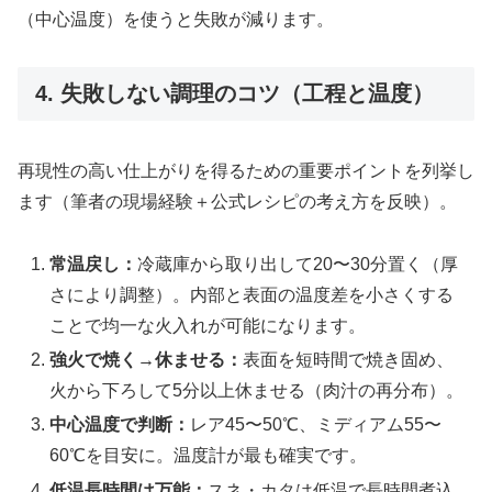
（中心温度）を使うと失敗が減ります。
4. 失敗しない調理のコツ（工程と温度）
再現性の高い仕上がりを得るための重要ポイントを列挙し
ます（筆者の現場経験＋公式レシピの考え方を反映）。
常温戻し：
冷蔵庫から取り出して20〜30分置く（厚
さにより調整）。内部と表面の温度差を小さくする
ことで均一な火入れが可能になります。
強火で焼く→休ませる：
表面を短時間で焼き固め、
火から下ろして5分以上休ませる（肉汁の再分布）。
中心温度で判断：
レア45〜50℃、ミディアム55〜
60℃を目安に。温度計が最も確実です。
低温長時間は万能：
スネ・カタは低温で長時間煮込