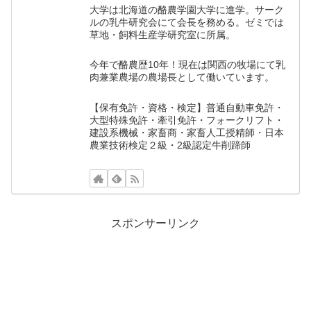
大学は北海道の酪農学園大学に進学。サーク
ルの乳牛研究会にて会長を務める。ゼミでは
草地・飼料生産学研究室に所属。
今年で酪農歴10年！現在は関西の牧場にて乳
肉兼業農場の農場長として働いています。
【保有免許・資格・検定】普通自動車免許・
大型特殊免許・牽引免許・フォークリフト・
建設系機械・家畜商・家畜人工授精師・日本
農業技術検定２級・2級認定牛削蹄師
スポンサーリンク