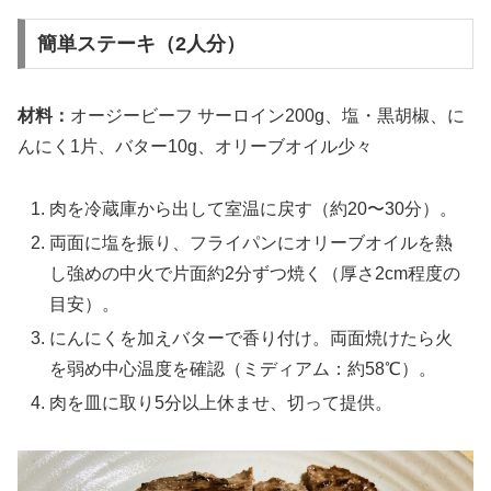
簡単ステーキ（2人分）
材料：
オージービーフ サーロイン200g、塩・黒胡椒、に
んにく1片、バター10g、オリーブオイル少々
肉を冷蔵庫から出して室温に戻す（約20〜30分）。
両面に塩を振り、フライパンにオリーブオイルを熱
し強めの中火で片面約2分ずつ焼く（厚さ2cm程度の
目安）。
にんにくを加えバターで香り付け。両面焼けたら火
を弱め中心温度を確認（ミディアム：約58℃）。
肉を皿に取り5分以上休ませ、切って提供。