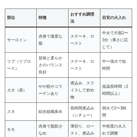
おすすめ調理
部位
特徴
目安の火入れ
法
中火で片面2〜
赤身で適度な
ステーキ、ロ
サーロイン
3分（厚さに応
脂
ースト
じて）
旨味と柔らか
リブ（リブロ
ステーキ、ロ
中〜強火で短
さのバランス
ース）
ースト
時間
良好
煮込み、スラ
やや筋やコラ
低温長時間（2
カタ（肩）
イスして炒め
ーゲンあり
時間以上）
物
長時間煮込み
弱火で2〜3時
スネ
結合組織多め
（シチュー）
間
赤身で脂肪少
薄切り、ロー
中程度の火入
モモ
なめ
スト、煮込み
れで調整