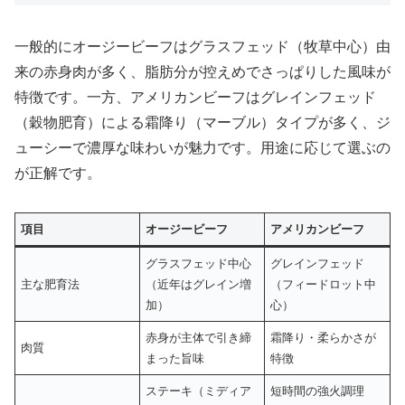
一般的にオージービーフはグラスフェッド（牧草中心）由
来の赤身肉が多く、脂肪分が控えめでさっぱりした風味が
特徴です。一方、アメリカンビーフはグレインフェッド
（穀物肥育）による霜降り（マーブル）タイプが多く、ジ
ューシーで濃厚な味わいが魅力です。用途に応じて選ぶの
が正解です。
項目
オージービーフ
アメリカンビーフ
グラスフェッド中心
グレインフェッド
主な肥育法
（近年はグレイン増
（フィードロット中
加）
心）
赤身が主体で引き締
霜降り・柔らかさが
肉質
まった旨味
特徴
ステーキ（ミディア
短時間の強火調理