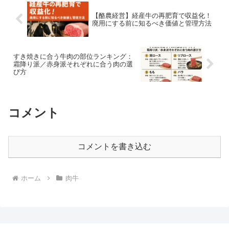
【酪農経営】経産牛の再肥育で収益化！
廃用にする前に知るべき価値と管理方法
すき焼きに合う牛肉の部位ランキング：
霜降り派／赤身派それぞれに合う肉の選
び方
コメント
コメントを書き込む
ホーム
肉牛