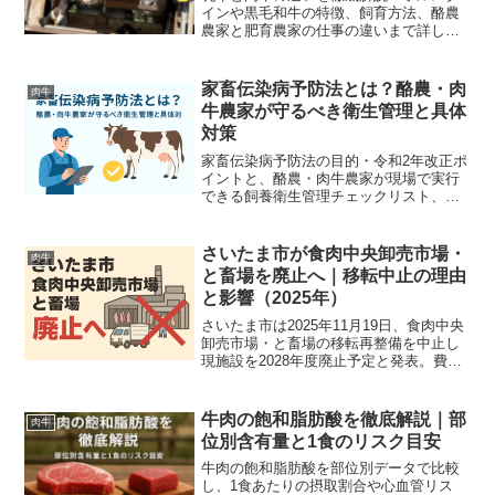
インや黒毛和牛の特徴、飼育方法、酪農
農家と肥育農家の仕事の違いまで詳しく
解説します。
家畜伝染病予防法とは？酪農・肉
肉牛
牛農家が守るべき衛生管理と具体
対策
家畜伝染病予防法の目的・令和2年改正ポ
イントと、酪農・肉牛農家が現場で実行
できる飼養衛生管理チェックリスト、発
生時対応フロー、過去事例からの教訓ま
で実務的にわかりやすく解説します。
さいたま市が食肉中央卸売市場・
肉牛
と畜場を廃止へ｜移転中止の理由
と影響（2025年）
さいたま市は2025年11月19日、食肉中央
卸売市場・と畜場の移転再整備を中止し
現施設を2028年度廃止予定と発表。費用
高騰や利用低迷が背景で、流通・関連業
者への影響と跡地案を肉牛農家視点で詳
述。最新情報とFAQ付きで解説。
牛肉の飽和脂肪酸を徹底解説｜部
肉牛
位別含有量と1食のリスク目安
牛肉の飽和脂肪酸を部位別データで比較
し、1食あたりの摂取割合や心血管リス