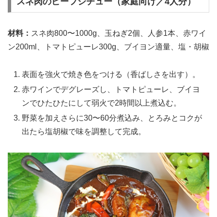
スネ肉のビーフシチュー（家庭向け／4人分）
材料：
スネ肉800〜1000g、玉ねぎ2個、人参1本、赤ワイ
ン200ml、トマトピューレ300g、ブイヨン適量、塩・胡椒
表面を強火で焼き色をつける（香ばしさを出す）。
赤ワインでデグレーズし、トマトピューレ、ブイヨ
ンでひたひたにして弱火で2時間以上煮込む。
野菜を加えさらに30〜60分煮込み、とろみとコクが
出たら塩胡椒で味を調整して完成。