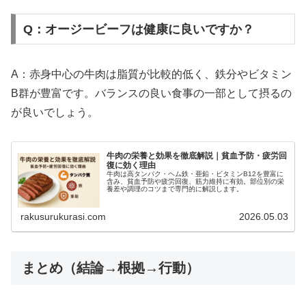
Q：オージービーフは健康に良いですか？
A：赤身中心の牛肉は脂質が比較的低く、鉄分やビタミン
B群が豊富です。バランスの良い食事の一部として摂るの
が良いでしょう。
牛肉の栄養と効果を徹底解説｜貧血予防・疲労回
復に効く理由
牛肉は高タンパク・ヘム鉄・亜鉛・ビタミンB12を豊富に
含み、貧血予防や疲労回復、筋力維持に有効。部位別の栄
養差や調理のコツまで専門的に解説します。
rakusurukurasi.com
2026.05.03
まとめ（結論→根拠→行動）