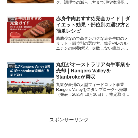
ク、調理での減らし方まで現役牧場長が
数値と実践テクでわかりやすく解説しま
す。
赤身牛肉おすすめ完全ガイド｜ダ
肉牛
イエット効果・部位別の選び方と
簡単レシピ
脂肪少なめで高タンパクな赤身牛肉のメ
リット・部位別の選び方、鉄分やL-カル
ニチンの栄養解説、失敗しない簡単レシ
ピまで。ダイエット中でも満足できるメ
ニューを現場視点で丁寧に紹介します。
丸紅がオーストラリア肉牛事業を
肉牛
売却｜Rangers Valleyを
Stanbrokeが買収
丸紅が豪州の大型フィードロット事業
Rangers Valleyをスタンブロークへ売却
（発表：2025年10月16日）。推定取引額
は約4億豪ドル。売却の背景、業界への影
響、今後の展望をわかりやすく解説しま
す。
スポンサーリンク