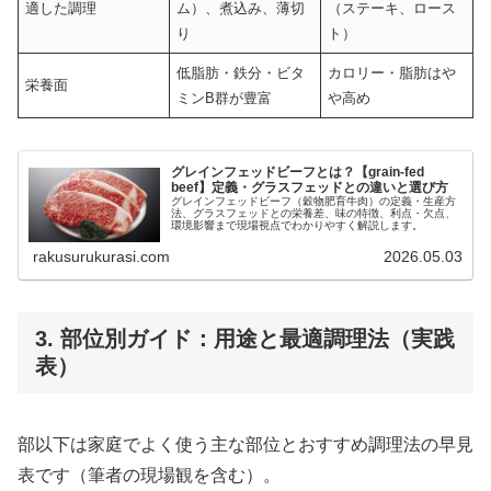
適した調理
ム）、煮込み、薄切
（ステーキ、ロース
り
ト）
低脂肪・鉄分・ビタ
カロリー・脂肪はや
栄養面
ミンB群が豊富
や高め
グレインフェッドビーフとは？【grain-fed
beef】定義・グラスフェッドとの違いと選び方
グレインフェッドビーフ（穀物肥育牛肉）の定義・生産方
法、グラスフェッドとの栄養差、味の特徴、利点・欠点、
環境影響まで現場視点でわかりやすく解説します。
rakusurukurasi.com
2026.05.03
3. 部位別ガイド：用途と最適調理法（実践
表）
部以下は家庭でよく使う主な部位とおすすめ調理法の早見
表です（筆者の現場観を含む）。