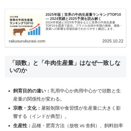
2025年版｜世界の牛肉生産量ランキングTOP10
— 2024実績と2025予測を読み解く
2024年実績と2025年予測をもとに世界の牛肉生産量
TOP10を図表で提示。ブラジル台頭や米国の推移、価格・
貿易への影響を現場目線でわかりやすく解説します。
rakusurukurasi.com
2025.10.22
「頭数」と「牛肉生産量」はなぜ一致しな
いのか
飼育目的の違い：
乳用中心か肉用中心かで頭数と生
産量の関係性が変わる。
宗教・文化：
屠殺制限や食習慣が生産量に大きく影
響する（インドが典型）。
生産性：
品種・肥育方法（放牧 vs 舎飼）、飼料効率