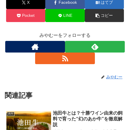
X
Facebook
はてブ
Pocket
LINE
コピー
みやむーをフォローする
みやむー
関連記事
池田牛とは？十勝ワイン由来の飼
肉牛
料で育った“幻のあか牛”を徹底解
説