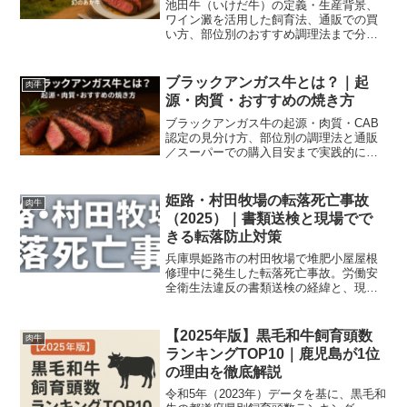
池田牛（いけだ牛）の定義・生産背景、
ワイン澱を活用した飼育法、通販での買
い方、部位別のおすすめ調理法まで分か
りやすく解説します。希少性や取扱店情
報も掲載。
ブラックアンガス牛とは？｜起
肉牛
源・肉質・おすすめの焼き方
ブラックアンガス牛の起源・肉質・CAB
認定の見分け方、部位別の調理法と通販
／スーパーでの購入目安まで実践的に解
説。厚切りステーキの焼き方や保存のコ
ツも掲載。
姫路・村田牧場の転落死亡事故
肉牛
（2025）｜書類送検と現場でで
きる転落防止対策
兵庫県姫路市の村田牧場で堆肥小屋屋根
修理中に発生した転落死亡事故。労働安
全衛生法違反の書類送検の経緯と、現場
で実行できる転落防止策・実務チェック
リスト、高齢作業者の安全管理を分かり
やすく解説します。
【2025年版】黒毛和牛飼育頭数
肉牛
ランキングTOP10｜鹿児島が1位
の理由を徹底解説
令和5年（2023年）データを基に、黒毛和