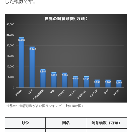
した概数です。
世界の牛飼育頭数が多い国ランキング（上位10か国）
順位
国名
飼育頭数（万頭）