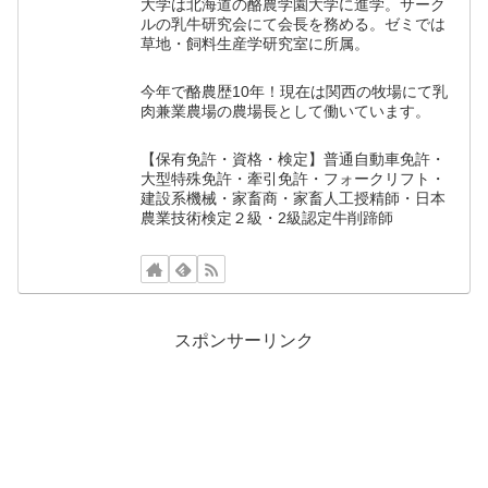
大学は北海道の酪農学園大学に進学。サーク
ルの乳牛研究会にて会長を務める。ゼミでは
草地・飼料生産学研究室に所属。
今年で酪農歴10年！現在は関西の牧場にて乳
肉兼業農場の農場長として働いています。
【保有免許・資格・検定】普通自動車免許・
大型特殊免許・牽引免許・フォークリフト・
建設系機械・家畜商・家畜人工授精師・日本
農業技術検定２級・2級認定牛削蹄師
スポンサーリンク