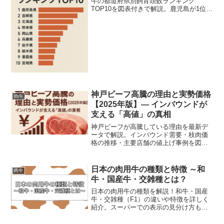
牛の都道府県別飼育頭数ランキング
TOP10を図表付きで解説。鹿児島が1位の
背景や主要ブランドの特徴、今後の生産
動向まで分かりやすく紹介します。
神戸ビーフ高騰の理由と実勢価格
肉牛
【2025年版】— インバウンドが
支える「高値」の真相
神戸ビーフが高騰している理由を最新デ
ータで解説。インバウンド需要・枝肉価
格の推移・主要店舗の値上げ事例を図表
と現場コメントで分かりやすくまとめま
す（2025年版）。
日本の肉用牛の種類と特徴 ～和
肉牛
牛・国産牛・交雑種とは？
日本の肉用牛の種類を解説！和牛・国産
牛・交雑種（F1）の違いや特徴を詳しく
紹介。スーパーでの表示の見分け方も解
説します。