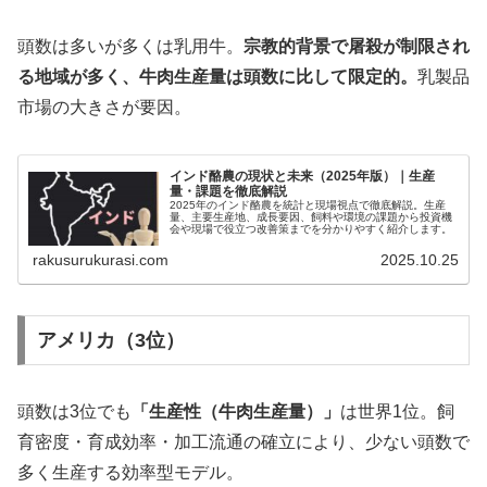
頭数は多いが多くは乳用牛。
宗教的背景で屠殺が制限され
る地域が多く、牛肉生産量は頭数に比して限定的。
乳製品
市場の大きさが要因。
インド酪農の現状と未来（2025年版）｜生産
量・課題を徹底解説
2025年のインド酪農を統計と現場視点で徹底解説。生産
量、主要生産地、成長要因、飼料や環境の課題から投資機
会や現場で役立つ改善策までを分かりやすく紹介します。
rakusurukurasi.com
2025.10.25
アメリカ（3位）
頭数は3位でも
「生産性（牛肉生産量）」
は世界1位。飼
育密度・育成効率・加工流通の確立により、少ない頭数で
多く生産する効率型モデル。