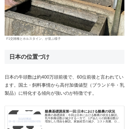
F1交雑種とホルスタイン、が並ぶ様子
日本の位置づけ
日本の牛頭数は約400万頭前後で、60位前後と言われてい
ます。国土・飼料事情から高付加価値型（ブランド牛・乳
製品）に特化する傾向が強いのが特徴です。
酪農基礎講座第一回:日本における酪農の状況
酪農の基礎講座：今回は日本における酪農の状況を解説。
乳牛飼養頭数が減少する一方で、1戸あたりの飼養頭数が
増加した理由を解説。家族経営の減少、コスト高騰、ロボ
ット技術導入が影響しています。