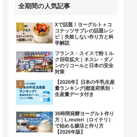
全期間の人気記事
Xで話題！ヨーグルト＋コ
コナッツサブレの話題レシ
ピ｜失敗しない作り方と科
学解説
フランス・スイスで粉ミル
ク回収拡大｜ネスレ・ダノ
ンのリコールと日本の安全
対策
【2026年】日本の牛乳生産
量ランキング|都道府県別・
生産量データ付き
36時間発酵ヨーグルト作り
方｜L.reuteri（ロイテリ）
で始める腸活と作り方
【2026年版】