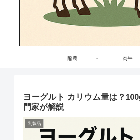
酪農
肉牛
ヨーグルト カリウム量は？10
門家が解説
乳製品