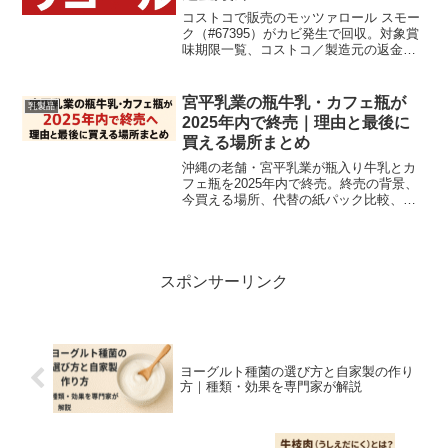
コストコで販売のモッツァロール スモー
ク（#67395）がカビ発生で回収。対象賞
味期限一覧、コストコ／製造元の返金手
順、冷凍品や開封済み時の対応を食品安
全の専門家視点でわかりやすく解説しま
す。
宮平乳業の瓶牛乳・カフェ瓶が
乳製品
2025年内で終売｜理由と最後に
買える場所まとめ
沖縄の老舗・宮平乳業が瓶入り牛乳とカ
フェ瓶を2025年内で終売。終売の背景、
今買える場所、代替の紙パック比較、瓶
の保存・アップサイクル情報を専門家視
点でわかりやすく解説。
スポンサーリンク
ヨーグルト種菌の選び方と自家製の作り
方｜種類・効果を専門家が解説