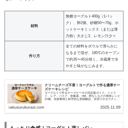
無糖ヨーグルト400g（1パッ
ク）、卵2個、砂糖50〜70g、ホ
材料
ットケーキミックス（または薄
力粉）大さじ3、レモン汁少々
全ての材料をボウルで滑らかに
なるまで混ぜ、180℃のオーブン
作り方
で約35〜45分焼く。冷蔵庫で冷
やすと味がなじみます。
クリームチーズ不要！ヨーグルトで作る濃厚チー
ズケーキレシピ
ヨーグルトで作るチーズケーキの決定版ガイド。ベイク
ド、レア、バスク、炊飯器、HM、卵なしなどの簡単レシピ
20種、失敗事例と科学的な原因解説、水切りやゼラチンの
使い方、保存法とアレンジまで丁寧解説。週末のおやつや
おもてなしにも最適。
rakusurukurasi.com
2025.11.09