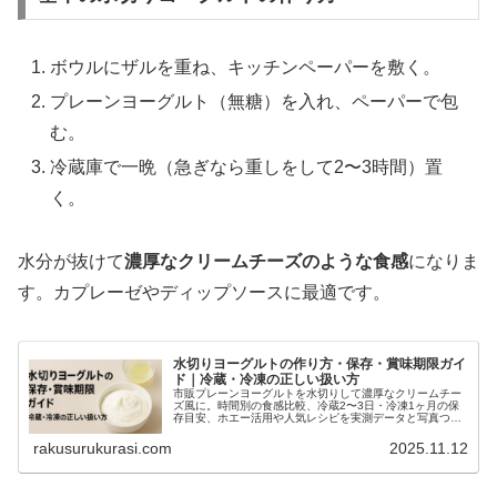
ボウルにザルを重ね、キッチンペーパーを敷く。
プレーンヨーグルト（無糖）を入れ、ペーパーで包
む。
冷蔵庫で一晩（急ぎなら重しをして2〜3時間）置
く。
水分が抜けて
濃厚なクリームチーズのような食感
になりま
す。カプレーゼやディップソースに最適です。
水切りヨーグルトの作り方・保存・賞味期限ガイ
ド｜冷蔵・冷凍の正しい扱い方
市販プレーンヨーグルトを水切りして濃厚なクリームチー
ズ風に。時間別の食感比較、冷蔵2〜3日・冷凍1ヶ月の保
存目安、ホエー活用や人気レシピを実測データと写真つき
でわかりやすく紹介します。
rakusurukurasi.com
2025.11.12