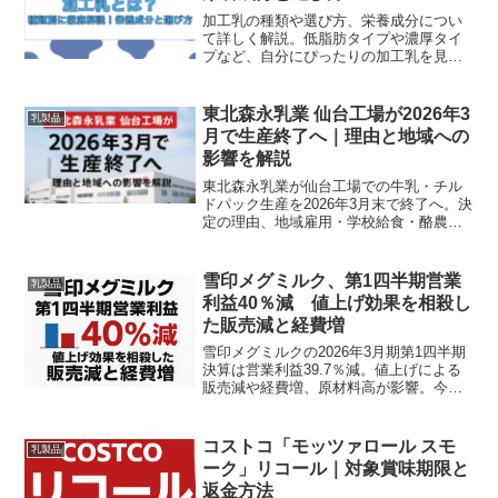
加工乳の種類や選び方、栄養成分につい
て詳しく解説。低脂肪タイプや濃厚タイ
プなど、自分にぴったりの加工乳を見つ
けて健康管理をサポート！
東北森永乳業 仙台工場が2026年3
乳製品
月で生産終了へ｜理由と地域への
影響を解説
東北森永乳業が仙台工場での牛乳・チル
ドパック生産を2026年3月末で終了へ。決
定の理由、地域雇用・学校給食・酪農家
への影響、供給チェーンの変化と今後の
注視点を専門家視点でわかりやすく整理
します。
雪印メグミルク、第1四半期営業
乳製品
利益40％減 値上げ効果を相殺し
た販売減と経費増
雪印メグミルクの2026年3月期第1四半期
決算は営業利益39.7％減。値上げによる
販売減や経費増、原材料高が影響。今後
の見通しも解説。
コストコ「モッツァロール スモ
乳製品
ーク」リコール｜対象賞味期限と
返金方法