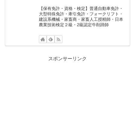
【保有免許・資格・検定】普通自動車免許・
大型特殊免許・牽引免許・フォークリフト・
建設系機械・家畜商・家畜人工授精師・日本
農業技術検定２級・2級認定牛削蹄師
スポンサーリンク