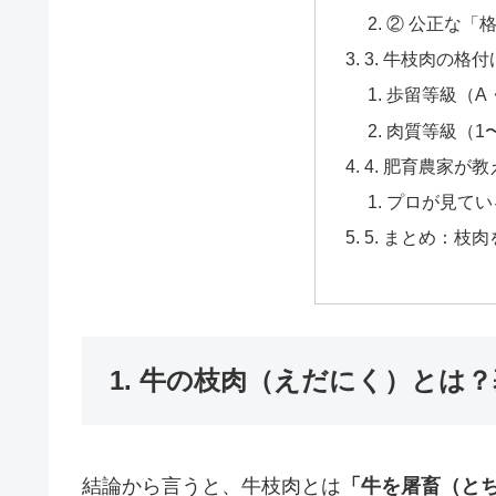
② 公正な「
3. 牛枝肉の格
歩留等級（A
肉質等級（1
4. 肥育農家が
プロが見てい
5. まとめ：枝
1. 牛の枝肉（えだにく）とは
結論から言うと、牛枝肉とは
「牛を屠畜（と