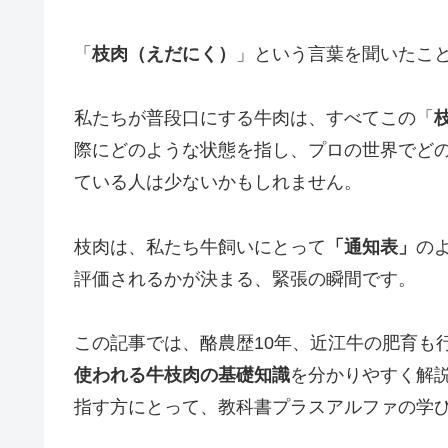
「
枝肉（えだにく）
」という言葉を聞いたこ
私たちが普段口にする牛肉は、すべてこの「
際にどのような状態を指し、プロの世界でど
ている人は少ないかもしれません。
枝肉は、私たち牛飼いにとって
「通知表」
の
評価されるかが決まる、緊張の瞬間です。
この記事では、酪農歴10年、近江牛の肥育も
使われる牛枝肉の基礎知識
を分かりやすく解
指す方にとって、教科書プラスアルファの学