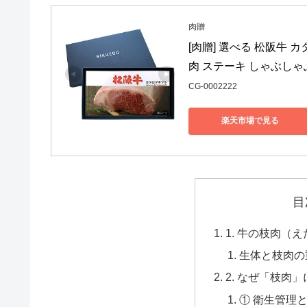
肉贈
[肉贈] 選べる 松阪牛 
肉 ステーキ しゃぶしゃ
CG-0002222
楽天市場で見る
目
1. 牛の枝肉（
生体と枝肉の
2. なぜ「枝肉
① 衛生管理