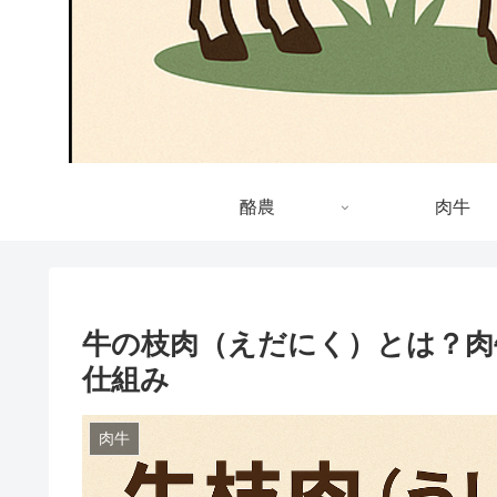
酪農
肉牛
牛の枝肉（えだにく）とは？肉
仕組み
肉牛