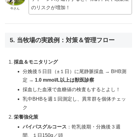
のリスクが増加！
牛さん
5. 当牧場の実践例：対策＆管理フロー
採血＆モニタリング
分娩後５日目（±１日）に尾静脈採血 → BHB測
定 →
1.0 mmol/L以上は獣医診察
採血した血液で血糖値の検査もするとよし！
乳中BHBを週１回測定し、異常群を個体チェッ
ク
栄養強化策
バイパスグルコース
：乾乳後期・分娩後３週
間、１日150g／頭