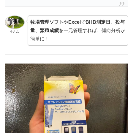
牧場管理ソフト
や
Excel
で
BHB測定日
、
投与
量
、
繁殖成績
を一元管理すれば、傾向分析が
牛さん
簡単に！