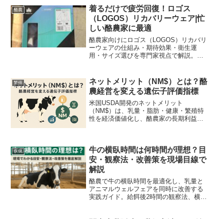
着るだけで疲労回復！ロゴス
酪農
（LOGOS）リカバリーウェア|忙
しい酪農家に最適
酪農家向けにロゴス（LOGOS）リカバリ
ーウェアの仕組み・期待効果・衛生運
用・サイズ選びを専門家視点で解説。導
入手順と現場ルール付きで実践的に使え
るガイドです。
ネットメリット（NM$）とは？酪
繁殖
農経営を変える遺伝子評価指標
米国USDA開発のネットメリット
（NM$）は、乳量・脂肪・健康・繁殖特
性を経済価値化し、酪農家の長期利益を
最大化する遺伝子評価指標です。
牛の横臥時間は何時間が理想？目
疾病
安・観察法・改善策を現場目線で
解説
酪農で牛の横臥時間を最適化し、乳量と
アニマルウェルフェアを同時に改善する
実践ガイド。給餌後2時間の観察法、横臥
率80%目標、床材・暑熱対策、センサー
導入とROI試算例まで現場で使える手順