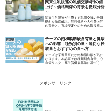
を網羅。
関東生乳販連の乳価交渉4円の値
酪農
上げ～価格転嫁の背景を徹底分析
～
関東生乳販連が主導する乳価交渉の最新
動向を徹底解説。飼料価格や人件費上昇
の背景と、市場安定化のための取り組み
に迫ります。
チーズの飽和脂肪酸含有量と健康
乳製品
への影響｜種類別の量・適切な摂
取量とおすすめの食べ方
チーズは栄養豊富だが飽和脂肪酸が気に
なります。本記事では種類別含有量、心
血管リスク、厚生労働省基準に基づく摂
取目安とダイエット中の実践的な食べ方
をわかりやすく解説します。
スポンサーリンク