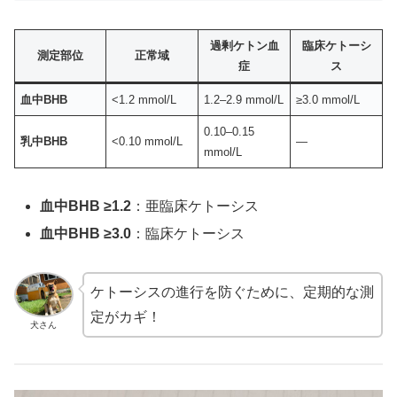
過剰ケトン血
臨床ケトーシ
測定部位
正常域
症
ス
血中BHB
<1.2 mmol/L
1.2–2.9 mmol/L
≥3.0 mmol/L
0.10–0.15
乳中BHB
<0.10 mmol/L
—
mmol/L
血中BHB ≥1.2
：亜臨床ケトーシス
血中BHB ≥3.0
：臨床ケトーシス
ケトーシスの進行を防ぐために、定期的な測
定がカギ！
犬さん