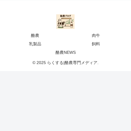
酪農
肉牛
乳製品
飼料
酪農NEWS
© 2025 らくする|酪農専門メディア.