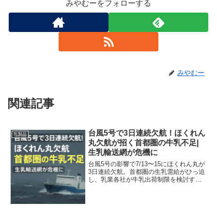
みやむーをフォローする
みやむー
関連記事
台風5号で3日連続欠航！ほくれん
乳製品
丸欠航が招く首都圏の牛乳不足|
生乳輸送網が危機に
台風5号の影響で7/13〜15にほくれん丸が
3日連続欠航。首都圏の生乳需給がひっ迫
し、乳業各社が牛乳出荷制限を検討する
緊急事態を解説。