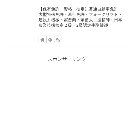
【保有免許・資格・検定】普通自動車免許・
大型特殊免許・牽引免許・フォークリフト・
建設系機械・家畜商・家畜人工授精師・日本
農業技術検定２級・2級認定牛削蹄師
スポンサーリンク