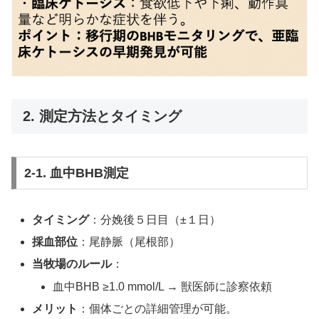
2. 測定方法とタイミング
2-1. 血中BHB測定
タイミング
：分娩後５日目（±１日）
採血部位
：尾静脈（尾根部）
当牧場のルール
：
血中BHB ≥1.0 mmol/L → 獣医師に診察依頼
メリット
：個体ごとの詳細管理が可能。