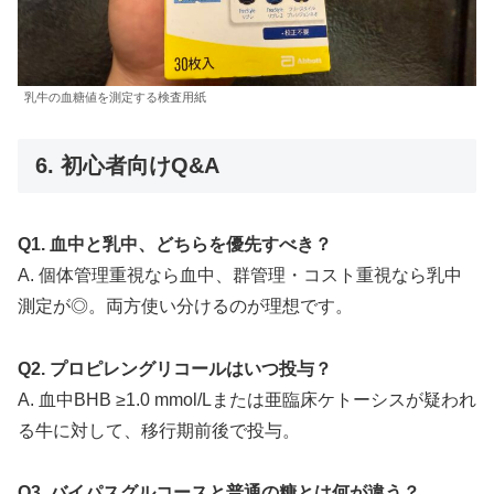
乳牛の血糖値を測定する検査用紙
6. 初心者向けQ&A
Q1. 血中と乳中、どちらを優先すべき？
A. 個体管理重視なら血中、群管理・コスト重視なら乳中
測定が◎。両方使い分けるのが理想です。
Q2. プロピレングリコールはいつ投与？
A. 血中BHB ≥1.0 mmol/Lまたは亜臨床ケトーシスが疑われ
る牛に対して、移行期前後で投与。
Q3. バイパスグルコースと普通の糖とは何が違う？