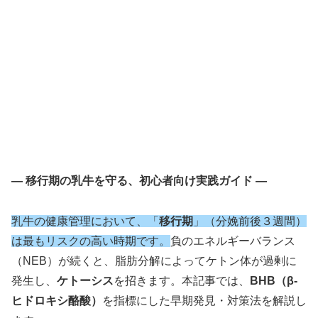
— 移行期の乳牛を守る、初心者向け実践ガイド —
乳牛の健康管理において、「
移行期
」（分娩前後３週間）
は最もリスクの高い時期です。
負のエネルギーバランス
（NEB）が続くと、脂肪分解によってケトン体が過剰に
発生し、
ケトーシス
を招きます。本記事では、
BHB（β-
ヒドロキシ酪酸）
を指標にした早期発見・対策法を解説し