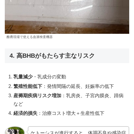
酪農現場で使える血液検査機器
4. 高BHBがもたらす主なリスク
乳量減少
・乳成分の変動
繁殖性能低下
：発情間隔の延長、妊娠率の低下
産褥期疾病リスク増加
：乳房炎、子宮内膜炎、蹄病
など
経済的損失
：治療コスト増大＋生産性低下
ケトーシスが進行すると、体調不良や感染症