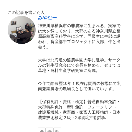
この記事を書いた人
みやむー
神奈川県横浜市の非農家に生まれる。実家で
は犬を飼っており、犬部のある神奈川県立相
原高校畜産科学科に進学。同級生に牛部に誘
われ、畜産部牛プロジェクトに入部。牛と出
会う。
大学は北海道の酪農学園大学に進学。サーク
ルの乳牛研究会にて会長を務める。ゼミでは
草地・飼料生産学研究室に所属。
今年で酪農歴10年！現在は関西の牧場にて乳
肉兼業農場の農場長として働いています。
【保有免許・資格・検定】普通自動車免許・
大型特殊免許・牽引免許・フォークリフト・
建設系機械・家畜商・家畜人工授精師・日本
農業技術検定２級・2級認定牛削蹄師