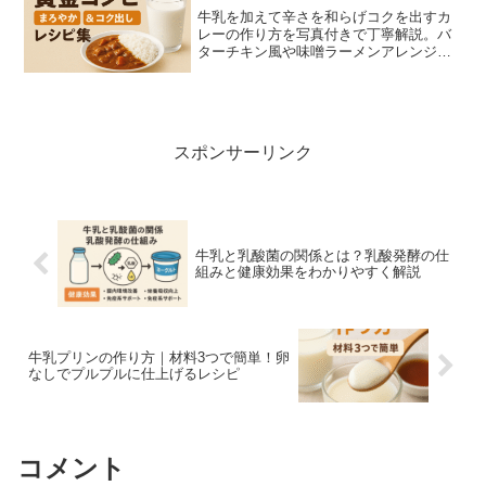
牛乳を加えて辛さを和らげコクを出すカ
レーの作り方を写真付きで丁寧解説。バ
ターチキン風や味噌ラーメンアレンジ、
温度管理や分離防止のコツ、子ども向け
の配慮まで幅広く紹介します。調理時間
や材料の目安、失敗を防ぐチェックリス
ト付きで今日の献立に使えます。
スポンサーリンク
牛乳と乳酸菌の関係とは？乳酸発酵の仕
組みと健康効果をわかりやすく解説
牛乳プリンの作り方｜材料3つで簡単！卵
なしでプルプルに仕上げるレシピ
コメント