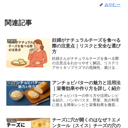
みやむー
関連記事
妊婦がナチュラルチーズを食べる
乳製品
際の注意点｜リスクと安全な選び
方
妊婦さんがナチュラルチーズを食べる際
の注意点をわかりやすく解説。リステリ
アやトキソプラズマの危険性、避けるべ
きチーズ、加熱・保存の安全な選び方、
妊婦向けレシピ、最新の回収情報や公的
機関の指針にもとづく実用ガイド。妊婦
アンチョビバターの魅力と活用法
乳製品
は医師に相談を推奨します
｜栄養効果や作り方を詳しく紹介
アンチョビバターの作り方や活用レシピ
を紹介。パンやパスタ、野菜、魚介料理
に使える簡単レシピと栄養効果を徹底解
説します。
チーズに穴が開くのはなぜ？エメ
乳製品
ンタール（スイス）チーズの穴の