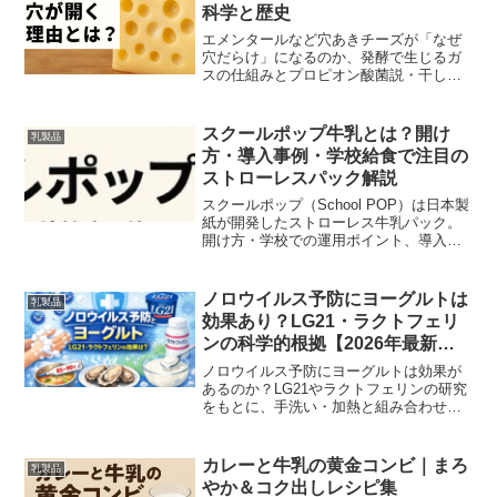
科学と歴史
エメンタールなど穴あきチーズが「なぜ
穴だらけ」になるのか、発酵で生じるガ
スの仕組みとプロピオン酸菌説・干し草
微粒子説を最新研究と現場経験を交えて
わかりやすく解説します。
スクールポップ牛乳とは？開け
乳製品
方・導入事例・学校給食で注目の
ストローレスパック解説
スクールポップ（School POP）は日本製
紙が開発したストローレス牛乳パック。
開け方・学校での運用ポイント、導入事
例、環境効果を酪農現場の視点でわかり
やすく解説します。
ノロウイルス予防にヨーグルトは
乳製品
効果あり？LG21・ラクトフェリ
ンの科学的根拠【2026年最新
版】
ノロウイルス予防にヨーグルトは効果が
あるのか？LG21やラクトフェリンの研究
をもとに、手洗い・加熱と組み合わせた
実践的な予防法と摂取の注意点をわかり
やすく解説します。
カレーと牛乳の黄金コンビ｜まろ
乳製品
やか＆コク出しレシピ集