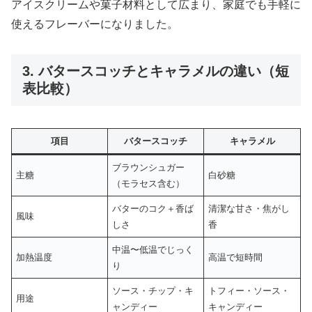
アイスクリームや菓子材料として広まり、家庭でも手軽に
使えるフレーバーになりました。
3. バタースコッチとキャラメルの違い（短
表比較）
項目
バタースコッチ
キャラメル
ブラウンシュガー
主糖
白砂糖
（モラセス含む）
バターのコク＋香ば
清潔な甘さ・焦がし
風味
しさ
香
中温〜低温でじっく
加熱温度
高温で短時間
り
ソース・チップ・キ
トフィー・ソース・
用途
ャンディー
キャンディー