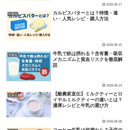
2026.06.17
カルピスバターとは？特徴・違
乳製品
い・人気レシピ・購入方法
2026.06.15
牛乳で鉄は摂れる？含有量・吸収
乳製品
メカニズムと貧血リスクを徹底解
説
2026.06.14
【酪農家直伝】ミルクティーとロ
乳製品
イヤルミルクティーの違いとは？
濃厚レシピと牛乳の選び方
2026.06.08
コーヒー牛乳は何歳から？子供の