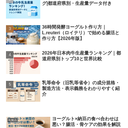
グ|都道府県別・生産量データ付き
36時間発酵ヨーグルト作り方｜
L.reuteri（ロイテリ）で始める腸活と
作り方【2026年版】
2026年日本肉牛生産量ランキング｜都
道府県別トップ10と世界比較
乳等命令（旧乳等省令）の成分規格・
製造方法・表示義務をわかりやすく紹
介
ヨーグルト×納豆の食べ合わせは
乳製品
悪い？腸活・骨ケアの効果を解説