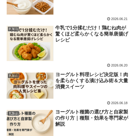
2026.06.21
牛乳で1分揉むだけ！鶏むね肉が
乳製品
驚くほど柔らかくなる簡単唐揚げ
レシピ
2026.06.20
ヨーグルト料理レシピ決定版！肉
乳製品
を柔らかくする漬け込み術＆大量
消費スイーツ
2026.06.18
ヨーグルト種菌の選び方と自家製
乳製品
の作り方｜種類・効果を専門家が
解説