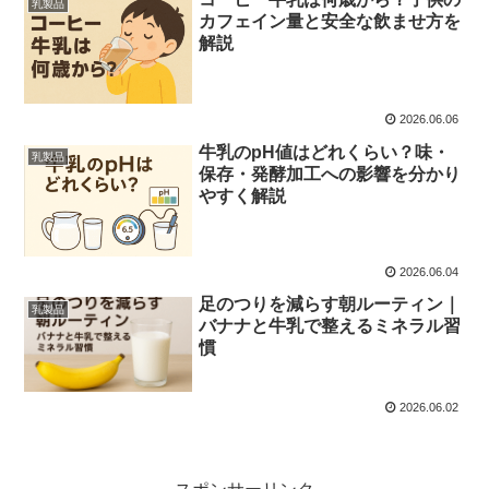
乳製品
カフェイン量と安全な飲ませ方を
解説
2026.06.06
牛乳のpH値はどれくらい？味・
乳製品
保存・発酵加工への影響を分かり
やすく解説
2026.06.04
足のつりを減らす朝ルーティン｜
乳製品
バナナと牛乳で整えるミネラル習
慣
2026.06.02