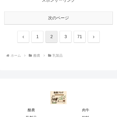
スポンサーリンク
次のページ
前
次
1
2
3
71
へ
へ
ホーム
酪農
乳製品
酪農
肉牛