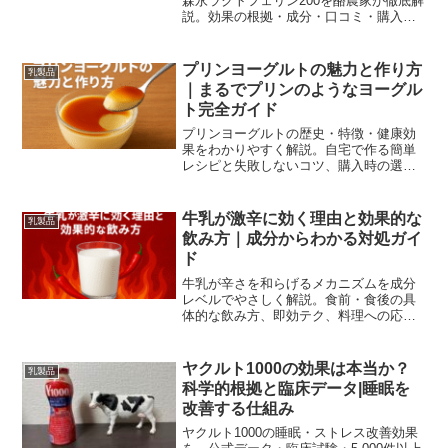
森永ラクトフェリン200を酪農家が徹底解
説。効果の根拠・成分・口コミ・購入ガ
イドをわかりやすく紹介します。
プリンヨーグルトの魅力と作り方
乳製品
｜まるでプリンのようなヨーグル
ト完全ガイド
プリンヨーグルトの歴史・特徴・健康効
果をわかりやすく解説。自宅で作る簡単
レシピと失敗しないコツ、購入時の選び
方や保存方法まで網羅した、スイーツ感
と乳酸菌を楽しむための完全ガイドで
す。
牛乳が激辛に効く理由と効果的な
乳製品
飲み方｜成分からわかる対処ガイ
ド
牛乳が辛さを和らげるメカニズムを成分
レベルでやさしく解説。食前・食後の具
体的な飲み方、即効テク、料理への応
用、牛乳が使えない時の代替策や健康上
の注意点まで、初心者でも実践できる内
容を1ページにまとめました。すぐに試せ
ヤクルト1000の効果は本当か？
乳製品
るレシピやFAQも掲載しています。
科学的根拠と臨床データ|睡眠を
改善する仕組み
ヤクルト1000の睡眠・ストレス改善効果