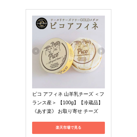
ピコ アフィネ 山羊乳チーズ ＜フ
ランス産＞ 【100g】【冷蔵品】
《あす楽》 お取り寄せ チーズ
楽天市場で見る