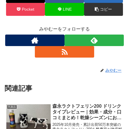
Pocket
LINE
コピー
みやむーをフォローする
みやむー
関連記事
森永ラクトフェリン200 ドリンク
乳製品
タイプレビュー｜効果・成分・口
コミまとめ！乾燥シーズンにおす
すめ
2025年10月発売・累計出荷50万本突破の