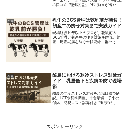
を、公式データ・臨床試験・5,000件以上
の口コミで徹底検証。誰に効果が出やす
いか・飲み方・注意点を分かりやすくま
とめます。
乳牛のBCS管理は乾乳前が勝負！
酪農
初産牛の痩せ対策まで実践ガイド
現場経験10年以上のプロが、乾乳前の
BCS管理と初産牛の痩せ対策を解説。難
産・周産期病を防ぐ台帳記録・群分け・
視診触診の実践術と、BCS早見表活用法
を紹介し、繁殖成績や乳量の安定化にも
効果的。
酪農における寒冷ストレス対策ガ
酪農
イド：乳量低下と疾病を防ぐ現場
術
酪農の寒冷ストレス対策を現場目線で解
説。LCTや飼料調整、牛舎環境、子牛の
保温、簡易コスト試算付きで即実践可
能。冬季の乳量低下・疾病リスクを具体
的対策で防ぐ手順とチェックリストを掲
載し、経営損失を最小限に抑えます。
スポンサーリンク