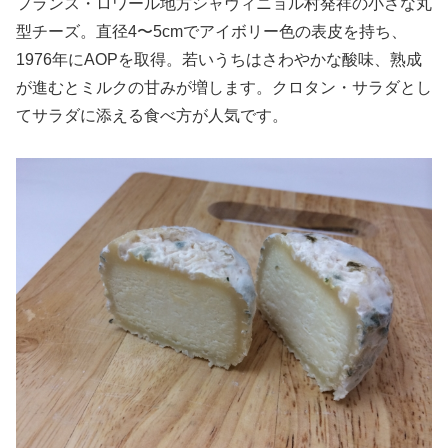
フランス・ロワール地方シャヴィニョル村発祥の小さな丸
型チーズ。直径4〜5cmでアイボリー色の表皮を持ち、
1976年にAOPを取得。若いうちはさわやかな酸味、熟成
が進むとミルクの甘みが増します。クロタン・サラダとし
てサラダに添える食べ方が人気です。