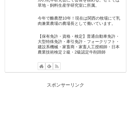
ルの乳牛研究会にて会長を務める。ゼミでは
草地・飼料生産学研究室に所属。
今年で酪農歴10年！現在は関西の牧場にて乳
肉兼業農場の農場長として働いています。
【保有免許・資格・検定】普通自動車免許・
大型特殊免許・牽引免許・フォークリフト・
建設系機械・家畜商・家畜人工授精師・日本
農業技術検定２級・2級認定牛削蹄師
スポンサーリンク