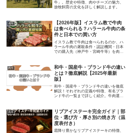
牛」。歴史や特徴、肉やチーズの魅力、
放牧飼育の文化を詳しく解説します。
【2026年版】イスラム教で牛肉
肉牛
は食べられる？ハラール牛肉の条
件と日本での買い方
イスラム教で牛肉は食べられるのか、ハ
ラール牛肉の屠殺条件・認証機関・日本
での購入先（神戸牛・宮崎牛等）を肉牛
農家が図解でわかりやすく解説します。
和牛・国産牛・ブランド牛の違い
肉牛
とは？徹底解説【2025年最新
版】
和牛・国産牛・ブランド牛の違いを徹底
解説！それぞれの定義や特徴、有名ブラ
ンド牛の一覧まで詳しく紹介。牛肉選び
のポイントも解説します。
リブアイステーキ完全ガイド｜部
肉牛
位・選び方・厚さ別の焼き方（温
度表付き）
霜降り豊かなリブアイステーキの特徴、