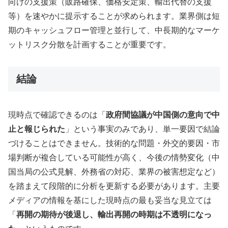
向けの支援策（販路確保、価格安定策、輸出代替の支援
等）を速やかに提示することが求められます。業界側は短
期のキャッシュフロー管理と並行して、中長期的なマーケ
ットリスク分散を計画することが重要です。
結論
現時点で確認できるのは「
政府間協議が中国側の意向で中
止と報じられた
」という事実のみであり、単一要因で結論
づけることはできません。技術的な問題・外交的要因・市
場判断が複合している可能性が高く、今後の情勢変化（中
国当局の公式見解、外務省の対応、業界の被害想定など）
を踏まえて段階的に分析を更新する必要があります。主要
メディアの情報を基にした現時点の最も妥当な見立ては
「
再開の期待が後退し、輸出再開の時期は不透明になっ