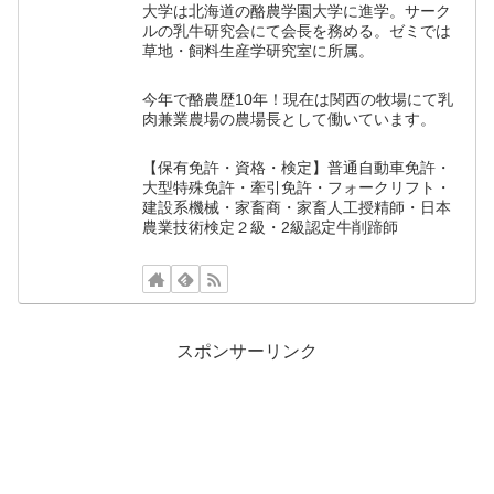
大学は北海道の酪農学園大学に進学。サーク
ルの乳牛研究会にて会長を務める。ゼミでは
草地・飼料生産学研究室に所属。
今年で酪農歴10年！現在は関西の牧場にて乳
肉兼業農場の農場長として働いています。
【保有免許・資格・検定】普通自動車免許・
大型特殊免許・牽引免許・フォークリフト・
建設系機械・家畜商・家畜人工授精師・日本
農業技術検定２級・2級認定牛削蹄師
スポンサーリンク