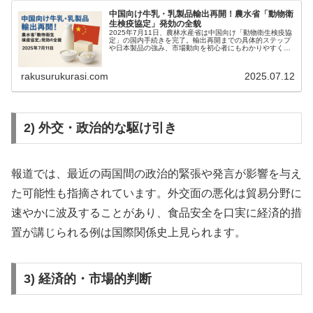
中国向け牛乳・乳製品輸出再開！農水省「動物衛
生検疫協定」発効の全貌
2025年7月11日、農林水産省は中国向け「動物衛生検疫協
定」の国内手続きを完了。輸出再開までの具体的ステップ
や日本製品の強み、市場動向を初心者にもわかりやすく解
説します。
rakusurukurasi.com
2025.07.12
2) 外交・政治的な駆け引き
報道では、最近の両国間の政治的緊張や発言が影響を与え
た可能性も指摘されています。外交面の悪化は貿易分野に
速やかに波及することがあり、食品安全を口実に経済的措
置が講じられる例は国際関係史上見られます。
3) 経済的・市場的判断