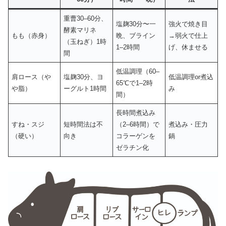
重曹30–60分、
塩麹30分〜一
強火で焼き目
酵素マリネ
もも（赤身）
晩、ブライン
→弱火で仕上
（玉ねぎ）1時
1–2時間
げ、休ませる
間
低温調理（60–
肩ロース（や
塩麹30分、ヨ
低温調理or煮込
65℃で1–2時
や脂）
ーグルト1時間
み
間）
長時間煮込み
すね・スジ
短時間法は不
（2–6時間）で
煮込み・圧力
（硬い）
向き
コラーゲンを
鍋
ゼラチン化