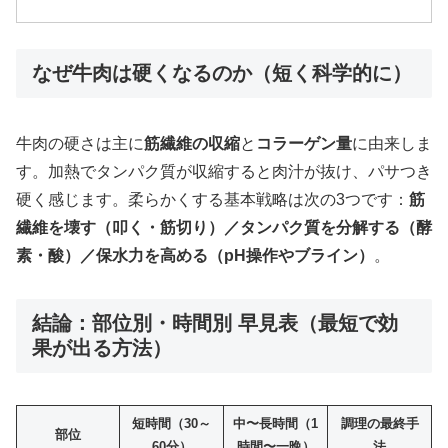
なぜ牛肉は硬くなるのか（短く科学的に）
牛肉の硬さは主に
筋繊維の収縮
と
コラーゲン量
に由来しま
す。加熱でタンパク質が収縮すると肉汁が抜け、パサつき
硬く感じます。柔らかくする基本戦略は次の3つです：
筋
繊維を壊す（叩く・筋切り）／タンパク質を分解する（酵
素・酸）／保水力を高める（pH操作やブライン）
。
結論：部位別・時間別 早見表（最短で効
果が出る方法）
短時間（30～
中〜長時間（1
調理の最終手
部位
60分）
時間〜一晩）
法