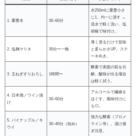
水250mlに重曹小さ
じ1。均一に浸す →
1. 重曹水
30–60分
流水で軽く洗い、塩
胡椒で味付け。
薄く塗るだけで旨味
2. 塩麹マリネ
30分〜一晩
と柔らかさUP。ステ
ーキ向き。
酵素で表面の筋を分
3. 玉ねぎすりおろし
1時間〜
解。酸味が出る場合
は軽く拭う。
アルコールで繊維を
4. 日本酒／ワイン漬
30–60分
ほぐす。風味付けに
け
も◎。
強力な酵素（ブロメ
5. パイナップル／キ
30–40分（短め）
ライン等）。漬け過
ウイ
ぎ注意。