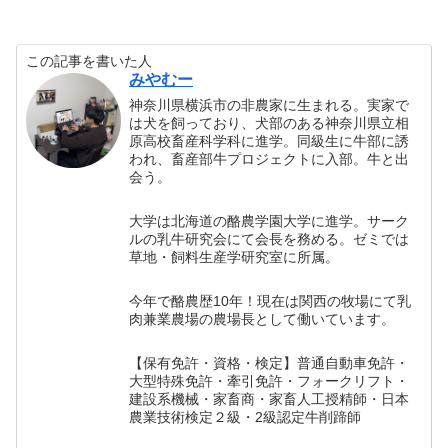
この記事を書いた人
みやむー
神奈川県横浜市の非農家に生まれる。実家で
は犬を飼っており、犬部のある神奈川県立相
原高校畜産科学科に進学。同級生に牛部に誘
われ、畜産部牛プロジェクトに入部。牛と出
会う。
大学は北海道の酪農学園大学に進学。サーク
ルの乳牛研究会にて会長を務める。ゼミでは
草地・飼料生産学研究室に所属。
今年で酪農歴10年！現在は関西の牧場にて乳
肉兼業農場の農場長として働いています。
【保有免許・資格・検定】普通自動車免許・
大型特殊免許・牽引免許・フォークリフト・
建設系機械・家畜商・家畜人工授精師・日本
農業技術検定２級・2級認定牛削蹄師