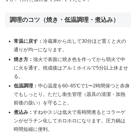
調理のコツ（焼き・低温調理・煮込み）
常温に戻す：
冷蔵庫から出して30分ほど置くと火の
通りが均一になります。
焼き方：
強火で表面に焼き色を作ってから弱火で中
に火を通す。焼成後はアルミホイルで5分以上休ませ
る。
低温調理：
中心温度を60–65℃で1〜2時間保つと赤身
でもしっとり。ただし衛生管理（器具の清潔・加熱
前後の扱い）を守ること。
煮込み：
すねやスジは低火で長時間煮るとコラーゲ
ンがゼラチン化してホロホロになります。圧力鍋は
時間短縮に便利。