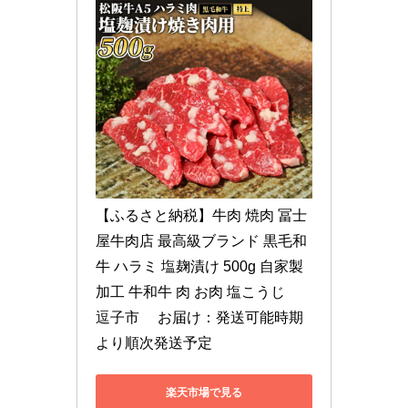
【ふるさと納税】牛肉 焼肉 冨士
屋牛肉店 最高級ブランド 黒毛和
牛 ハラミ 塩麹漬け 500g 自家製
加工 牛和牛 肉 お肉 塩こうじ　 
逗子市 　お届け：発送可能時期
より順次発送予定
楽天市場で見る