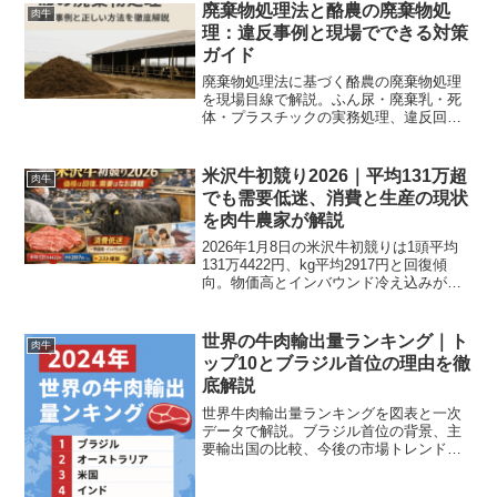
します。
廃棄物処理法と酪農の廃棄物処
肉牛
理：違反事例と現場でできる対策
ガイド
廃棄物処理法に基づく酪農の廃棄物処理
を現場目線で解説。ふん尿・廃棄乳・死
体・プラスチックの実務処理、違反回避
のチェックリスト、補助金活用法までわ
かりやすくまとめます。
米沢牛初競り2026｜平均131万超
肉牛
でも需要低迷、消費と生産の現状
を肉牛農家が解説
2026年1月8日の米沢牛初競りは1頭平均
131万4422円、kg平均2917円と回復傾
向。物価高とインバウンド冷え込みが需
要低迷の背景。関係者コメントと今後の
見通しをわかりやすく解説。
世界の牛肉輸出量ランキング｜ト
肉牛
ップ10とブラジル首位の理由を徹
底解説
世界牛肉輸出量ランキングを図表と一次
データで解説。ブラジル首位の背景、主
要輸出国の比較、今後の市場トレンドと
畜産経営への示唆をわかりやすくまとめ
ます。