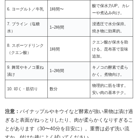
酸で保水力UP。カレ
6. ヨーグルト／牛乳
1時間〜
ーや煮込み向け。
7. ブライン（塩糖
浸透圧で水分保持。
1–2時間
水）
焼き物に効果的。
クエン酸が保水を助
8. スポーツドリンク
1時間
ける。昆布茶で旨味
（クエン酸）
追加。
9. 舞茸やキノコ重ね
キノコの酵素で柔ら
1–2時間
漬け
かく。煮物向け。
物理的に筋を壊す。
10. 叩く・筋切り
数分
安い肉の基本テク。
注意：
パイナップルやキウイなど酵素が強い果物は漬け過
ぎると表面がねっとりしたり、肉が柔らかくなりすぎるこ
とがあります（30〜40分を目安に）。重曹は必ず洗い流
すか、付けた後によく拭いてください。