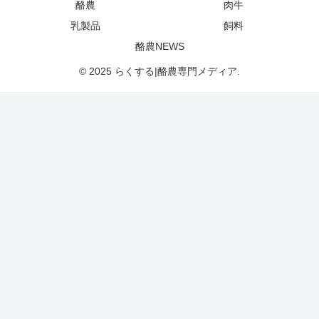
酪農
肉牛
乳製品
飼料
酪農NEWS
© 2025 らくする|酪農専門メディア.