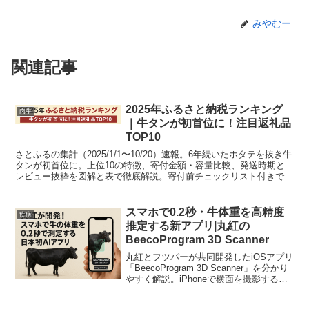
みやむー
関連記事
2025年ふるさと納税ランキング
肉牛
｜牛タンが初首位に！注目返礼品
TOP10
さとふるの集計（2025/1/1〜10/20）速報。6年続いたホタテを抜き牛
タンが初首位に。上位10の特徴、寄付金額・容量比較、発送時期と
レビュー抜粋を図解と表で徹底解説。寄付前チェックリスト付きで初
めてでも安心。
スマホで0.2秒・牛体重を高精度
疾病
推定する新アプリ|丸紅の
BeecoProgram 3D Scanner
丸紅とフツパーが共同開発したiOSアプリ
「BeecoProgram 3D Scanner」を分かり
やすく解説。iPhoneで横面を撮影するだ
けで0.2秒で体重推定、誤差約4.2%の高精
度で酪農現場の作業負担と判断を効率化