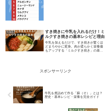
すき焼きに牛乳を入れるだけ！ミ
乳製品
ルクすき焼きの基本レシピと理由
牛乳を加えるだけで、すき焼きが驚くほ
どまろやかに変身。肉が柔らかく栄養価
もアップする「ミルクすき焼き」の基本
レシピ、科学的根拠、アレンジ、調理の
コツや注意点まで、子どもや高齢者・減
塩ニーズにも配慮したレシピ例を含め丁
寧に解説します。
スポンサーリンク
牛乳を煮詰めて作る「蘇（そ）」とは？
歴史・基本レシピ・栄養を完全ガイド