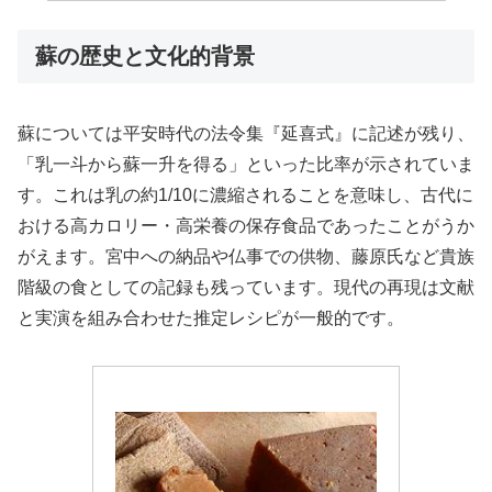
蘇の歴史と文化的背景
蘇については平安時代の法令集『延喜式』に記述が残り、
「乳一斗から蘇一升を得る」といった比率が示されていま
す。これは乳の約1/10に濃縮されることを意味し、古代に
おける高カロリー・高栄養の保存食品であったことがうか
がえます。宮中への納品や仏事での供物、藤原氏など貴族
階級の食としての記録も残っています。現代の再現は文献
と実演を組み合わせた推定レシピが一般的です。