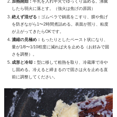
加熱開始：
牛乳を入れ中火でゆっくり温める。沸騰
したら弱火に落とす。（強火は焦げの原因）
絶えず混ぜる：
ゴムベラで鍋底をこすり、膜や焦げ
を防ぎながら1〜2時間煮詰める。表面が照り、粘度
が上がってきたらOKです。
濃縮の見極め：
もったりとしたペースト状になり、
量が1/8〜1/10程度に減れば火を止める（お好みで固
さを調整）。
成形と冷却：
型に移して粗熱を取り、冷蔵庫で冷や
し固める。冷えると締まるので固さは火を止める直
前に調整してください。