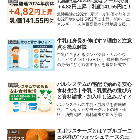
北陸酪連2024年度はプール乳価
乳製品
＋4.82円上昇｜乳価141.55円に！
北陸酪連の2024年度プール乳価が前年比
4.82円増の141.5452円に上昇。飼料・エ
ネルギー・人件費高騰や能登地震支援な
ど背景を解説し、消費者価格転嫁リスク
や今後の支援策まで初心者にもわかりや
すくまとめます。
牛乳は身長を伸ばす？理由と注意
乳製品
点を徹底解説
牛乳に含まれるタンパク質・カルシウ
ム・ビタミンD・IGF‑1が、成長期の子供
の身長にどう影響するかを最新研究で解
説。遺伝や生活習慣との関係もわかりや
すく紹介します。
パルシステムの宅配で始める安心
乳製品
食材生活｜牛乳・乳製品の選び方
と資料請求・加入申し込みガイド
パルシステムの牛乳・乳製品を徹底解
説。こんせん72やヨーグルトの味・価
格・消費期限、資料請求や加入手順、メ
リット・デメリットまで分かりやすく案
内します。
エポワスチーズとは？ブルゴーニ
乳製品
ュ発祥の“ウォッシュチーズの王