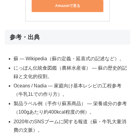
Amazonで見る
参考・出典
蘇 — Wikipedia（蘇の定義・延喜式の記述など）。
にっぽん伝統食図鑑（農林水産省） — 蘇の歴史的記
録と文化的役割。
Oceans / Nadia — 家庭向け基本レシピの工程参考
（牛乳1Lでの作り方）。
製品ラベル例（手作り蘇系商品） — 栄養成分の参考
（100gあたり約400kcal程度の例）。
2020年のSNSブームに関する報道（蘇・牛乳大量消
費の文脈）。