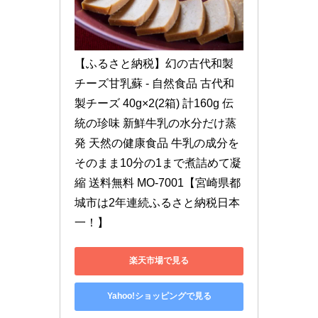
【ふるさと納税】幻の古代和製
チーズ甘乳蘇 - 自然食品 古代和
製チーズ 40g×2(2箱) 計160g 伝
統の珍味 新鮮牛乳の水分だけ蒸
発 天然の健康食品 牛乳の成分を
そのまま10分の1まで煮詰めて凝
縮 送料無料 MO-7001【宮崎県都
城市は2年連続ふるさと納税日本
一！】
楽天市場で見る
Yahoo!ショッピングで見る