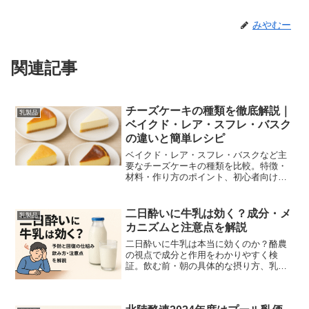
みやむー
関連記事
チーズケーキの種類を徹底解説｜
乳製品
ベイクド・レア・スフレ・バスク
の違いと簡単レシピ
ベイクド・レア・スフレ・バスクなど主
要なチーズケーキの種類を比較。特徴・
材料・作り方のポイント、初心者向け簡
単レシピ、保存・食べ比べのコツまで分
かりやすく解説します。
二日酔いに牛乳は効く？成分・メ
乳製品
カニズムと注意点を解説
二日酔いに牛乳は本当に効くのか？酪農
の視点で成分と作用をわかりやすく検
証。飲む前・朝の具体的な摂り方、乳糖
不耐症や副作用の注意点、牛乳が合わな
い人向けの代替法まで実用的に解説しま
す。