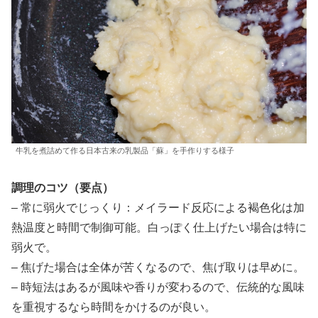
牛乳を煮詰めて作る日本古来の乳製品「蘇」を手作りする様子
調理のコツ（要点）
– 常に弱火でじっくり：メイラード反応による褐色化は加
熱温度と時間で制御可能。白っぽく仕上げたい場合は特に
弱火で。
– 焦げた場合は全体が苦くなるので、焦げ取りは早めに。
– 時短法はあるが風味や香りが変わるので、伝統的な風味
を重視するなら時間をかけるのが良い。