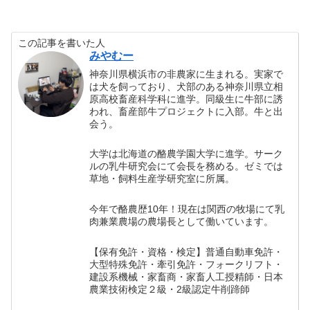
この記事を書いた人
みやむー
神奈川県横浜市の非農家に生まれる。実家で
は犬を飼っており、犬部のある神奈川県立相
原高校畜産科学科に進学。同級生に牛部に誘
われ、畜産部牛プロジェクトに入部。牛と出
会う。
大学は北海道の酪農学園大学に進学。サーク
ルの乳牛研究会にて会長を務める。ゼミでは
草地・飼料生産学研究室に所属。
今年で酪農歴10年！現在は関西の牧場にて乳
肉兼業農場の農場長として働いています。
【保有免許・資格・検定】普通自動車免許・
大型特殊免許・牽引免許・フォークリフト・
建設系機械・家畜商・家畜人工授精師・日本
農業技術検定２級・2級認定牛削蹄師