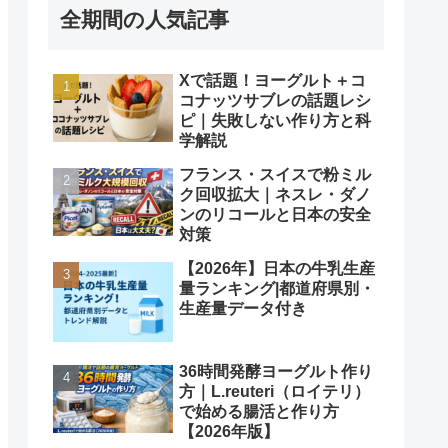
全期間の人気記事
Xで話題！ヨーグルト＋コ
コナッツサブレの話題レシ
ピ｜失敗しない作り方と科
学解説
フランス・スイスで粉ミル
ク回収拡大｜ネスレ・ダノ
ンのリコールと日本の安全
対策
【2026年】日本の牛乳生産
量ランキング|都道府県別・
生産量データ付き
36時間発酵ヨーグルト作り
方｜L.reuteri（ロイテリ）
で始める腸活と作り方
【2026年版】