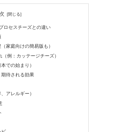
次
 プロセスチーズとの違い
類
程（家庭向けの簡易版も）
れ（例：カッテージチーズ）
日本での始まり）
と期待される効果
存、アレルギー）
意
ト
シピ