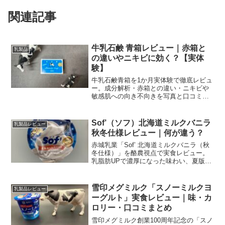
関連記事
牛乳石鹸 青箱レビュー｜赤箱と
乳製品
の違いやニキビに効く？【実体
験】
牛乳石鹸青箱を1か月実体験で徹底レビュ
ー。成分解析・赤箱との違い・ニキビや
敏感肌への向き不向きを写真と口コミで
わかりやすく解説します。
Sof’（ソフ）北海道ミルクバニラ
乳製品レビュー
秋冬仕様レビュー｜何が違う？
赤城乳業「Sof’ 北海道ミルクバニラ（秋
冬仕様）」を酪農視点で実食レビュー。
乳脂肪UPで濃厚になった味わい、夏版と
の違い、口コミ・栄養情報・購入先まで
をわかりやすく解説します。
雪印メグミルク「スノーミルクヨ
乳製品レビュー
ーグルト」実食レビュー｜味・カ
ロリー・口コミまとめ
雪印メグミルク創業100周年記念の「スノ