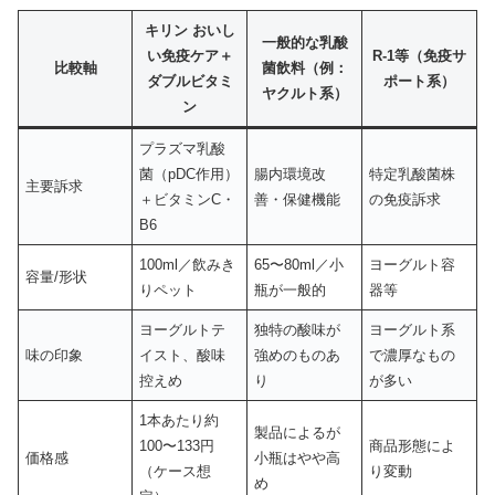
キリン おいし
一般的な乳酸
い免疫ケア＋
R-1等（免疫サ
比較軸
菌飲料（例：
ダブルビタミ
ポート系）
ヤクルト系）
ン
プラズマ乳酸
菌（pDC作用）
腸内環境改
特定乳酸菌株
主要訴求
＋ビタミンC・
善・保健機能
の免疫訴求
B6
100ml／飲みき
65〜80ml／小
ヨーグルト容
容量/形状
りペット
瓶が一般的
器等
ヨーグルトテ
独特の酸味が
ヨーグルト系
味の印象
イスト、酸味
強めのものあ
で濃厚なもの
控えめ
り
が多い
1本あたり約
製品によるが
100〜133円
商品形態によ
価格感
小瓶はやや高
（ケース想
り変動
め