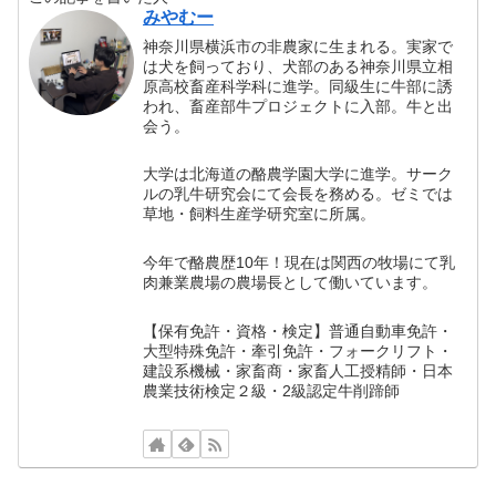
みやむー
神奈川県横浜市の非農家に生まれる。実家で
は犬を飼っており、犬部のある神奈川県立相
原高校畜産科学科に進学。同級生に牛部に誘
われ、畜産部牛プロジェクトに入部。牛と出
会う。
大学は北海道の酪農学園大学に進学。サーク
ルの乳牛研究会にて会長を務める。ゼミでは
草地・飼料生産学研究室に所属。
今年で酪農歴10年！現在は関西の牧場にて乳
肉兼業農場の農場長として働いています。
【保有免許・資格・検定】普通自動車免許・
大型特殊免許・牽引免許・フォークリフト・
建設系機械・家畜商・家畜人工授精師・日本
農業技術検定２級・2級認定牛削蹄師