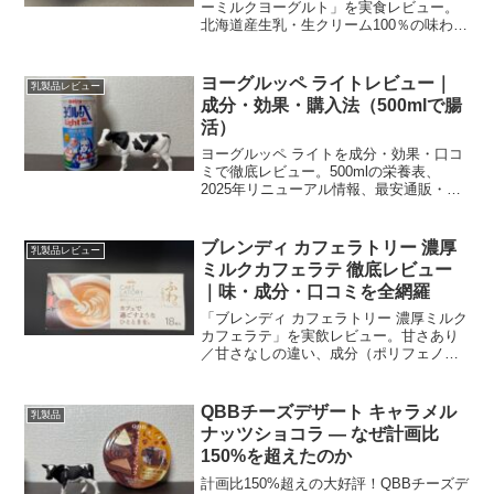
ーミルクヨーグルト」を実食レビュー。
北海道産生乳・生クリーム100％の味わ
い、カロリー、口コミ、購入方法・最安
値まで詳しく解説します。
ヨーグルッペ ライトレビュー｜
乳製品レビュー
成分・効果・購入法（500mlで腸
活）
ヨーグルッペ ライトを成分・効果・口コ
ミで徹底レビュー。500mlの栄養表、
2025年リニューアル情報、最安通販・関
東での入手法までまとめて解説します。
ブレンディ カフェラトリー 濃厚
乳製品レビュー
ミルクカフェラテ 徹底レビュー
｜味・成分・口コミを全網羅
「ブレンディ カフェラトリー 濃厚ミルク
カフェラテ」を実飲レビュー。甘さあり
／甘さなしの違い、成分（ポリフェノー
ル・カフェイン）、泡立ちのコツや口コ
ミを写真・表でわかりやすく解説しま
す。
QBBチーズデザート キャラメル
乳製品
ナッツショコラ — なぜ計画比
150%を超えたのか
計画比150%超えの大好評！QBBチーズデ