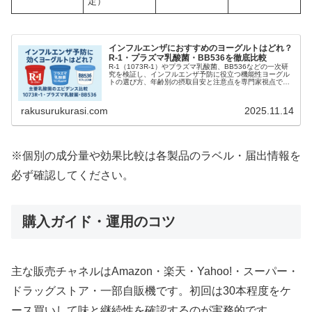
定）
インフルエンザにおすすめのヨーグルトはどれ？
R-1・プラズマ乳酸菌・BB536を徹底比較
R-1（1073R-1）やプラズマ乳酸菌、BB536などの一次研
究を検証し、インフルエンザ予防に役立つ機能性ヨーグル
トの選び方、年齢別の摂取目安と注意点を専門家視点で分
かりやすく解説します。
rakusurukurasi.com
2025.11.14
※個別の成分量や効果比較は各製品のラベル・届出情報を
必ず確認してください。
購入ガイド・運用のコツ
主な販売チャネルはAmazon・楽天・Yahoo!・スーパー・
ドラッグストア・一部自販機です。初回は30本程度をケ
ース買いして味と継続性を確認するのが実務的です。