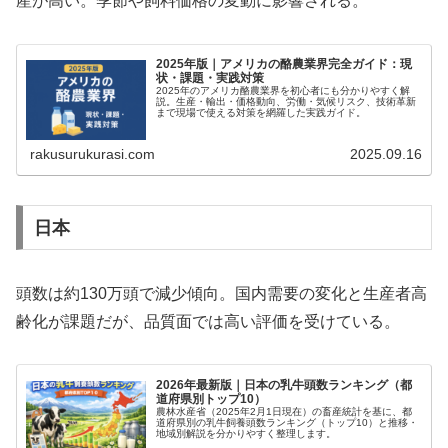
産が高い。季節や飼料価格の変動に影響される。
2025年版｜アメリカの酪農業界完全ガイド：現
状・課題・実践対策
2025年のアメリカ酪農業界を初心者にも分かりやすく解
説。生産・輸出・価格動向、労働・気候リスク、技術革新
まで現場で使える対策を網羅した実践ガイド。
rakusurukurasi.com
2025.09.16
日本
頭数は約130万頭で減少傾向。国内需要の変化と生産者高
齢化が課題だが、品質面では高い評価を受けている。
2026年最新版｜日本の乳牛頭数ランキング（都
道府県別トップ10）
農林水産省（2025年2月1日現在）の畜産統計を基に、都
道府県別の乳牛飼養頭数ランキング（トップ10）と推移・
地域別解説を分かりやすく整理します。