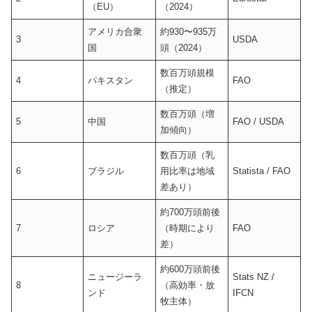
（EU）
（2024）
アメリカ合衆
約930〜935万
3
USDA
国
頭（2024）
数百万頭規模
4
パキスタン
FAO
（推定）
数百万頭（増
5
中国
FAO / USDA
加傾向）
数百万頭（乳
6
ブラジル
用比率は地域
Statista / FAO
差あり）
約700万頭前後
7
ロシア
（時期により
FAO
差）
約600万頭前後
ニュージーラ
Stats NZ /
8
（高効率・放
ンド
IFCN
牧主体）