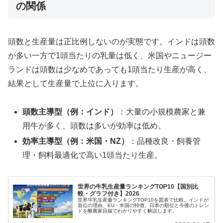
の関係
頭数と生産量は正比例しないのが実態です。インドは頭数
が多い一方で1頭当たりの乳量は低く、米国やニュージー
ランドは頭数は少なめであっても1頭当たり生産が高く、
結果として生産量で上位に入ります。
頭数主導型（例：インド）
：大量の小規模農家と兼
用牛が多く、頭数は多いが効率は低め。
効率主導型（例：米国・NZ）
：品種改良・飼養管
理・飼料最適化で高い1頭当たり生産。
世界の牛乳生産量ランキングTOP10【国別比
較・グラフ付き】2026
世界牛乳生産量ランキングTOP10を図表で比較。インドが
首位の理由、EU・米国の特徴、日本の順位と今後のトレン
ドを酪農家目線でわかりやすく解説します。