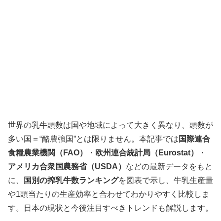
世界の乳牛頭数は国や地域によって大きく異なり、頭数が
多い国＝“酪農強国”とは限りません。本記事では
国際連合
食糧農業機関（FAO）
・
欧州連合統計局（Eurostat）
・
アメリカ合衆国農務省（USDA）
などの最新データをもと
に、
国別の搾乳牛数ランキング
を図表で示し、牛乳生産量
や1頭当たりの生産効率と合わせてわかりやすく比較しま
す。日本の現状と今後注目すべきトレンドも解説します。