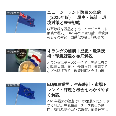
ニュージーランド酪農の全貌
世界の酪農
（2025年版）—歴史・統計・環
境対策と未来戦略
牧草放牧を基盤とするニュージーランド
酪農の歴史、2025年の生産統計、環境負
荷とその対策、自動化や輸出戦略までを
初心者にも分かりやすく解説。農家向け
の実践アドバイスも掲載。
オランダの酪農｜歴史・最新技
世界の酪農
術・環境課題を徹底解説
オランダはチーズや牛乳で世界的に有名
な酪農大国。歴史、最新技術、窒素問題
などの環境課題、政策対応と今後の展望
までを分かりやすく解説します。
EU酪農業界：生産統計・市場ト
世界の酪農
レンド・課題と機会をわかりやす
く解説
2025年最新の視点でEUの酪農をわかりや
すく解説。牛乳生産・チーズ輸出の動
向、環境規制やCAPの影響、酪農経営が
取るべき実践的対策と市場機会をまとめ