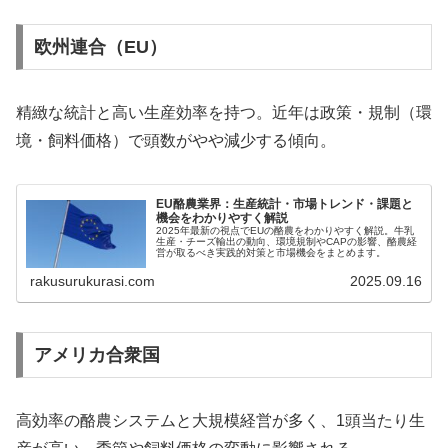
欧州連合（EU）
精緻な統計と高い生産効率を持つ。近年は政策・規制（環
境・飼料価格）で頭数がやや減少する傾向。
EU酪農業界：生産統計・市場トレンド・課題と
機会をわかりやすく解説
2025年最新の視点でEUの酪農をわかりやすく解説。牛乳
生産・チーズ輸出の動向、環境規制やCAPの影響、酪農経
営が取るべき実践的対策と市場機会をまとめます。
rakusurukurasi.com
2025.09.16
アメリカ合衆国
高効率の酪農システムと大規模経営が多く、1頭当たり生