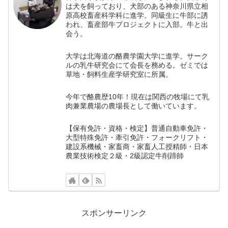
は犬を飼っており、犬部のある神奈川県立相
原高校畜産科学科に進学。同級生に牛部に誘
われ、畜産部牛プロジェクトに入部。牛と出
会う。
大学は北海道の酪農学園大学に進学。サーク
ルの乳牛研究会にて会長を務める。ゼミでは
草地・飼料生産学研究室に所属。
今年で酪農歴10年！現在は関西の牧場にて乳
肉兼業農場の農場長として働いています。
【保有免許・資格・検定】普通自動車免許・
大型特殊免許・牽引免許・フォークリフト・
建設系機械・家畜商・家畜人工授精師・日本
農業技術検定２級・2級認定牛削蹄師
スポンサーリンク