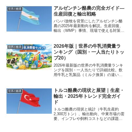
ます。
アルゼンチン酪農の完全ガイド—
世界の酪農
生産回復と輸出戦略
パンパ放牧を背景にしたアルゼンチン酪
農の2025年最新動向を解説。生産回復、
輸出（WMP）事情、現場で使える対策と
成長戦略を初心者向けに整理します。
2026年版｜世界の牛乳消費量ラ
世界の酪農
ンキング（国別・一人当たりトッ
プ20）
2026年最新版の世界の牛乳消費量ランキ
ングを国別・一人当たりで詳細比較。飲
用牛乳と乳製品（ミルク換算）の違い、
日本の位置付けと消費差の理由をデータ
図解でわかりやすく解説。
トルコ酪農の現状と展望｜生産・
世界の酪農
輸出・2025年トレンド完全ガイ
ド
トルコ酪農の現状と統計（牛乳生産約
2,300万トン）、輸出動向、中東市場の需
要、インフレや飼料コストなどの課題
と、農場で使える品質管理・付加価値化
の実務対策までわかりやすく解説しま