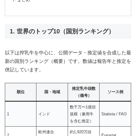
1. 世界のトップ10（国別ランキング）
以下は搾乳牛を中心に、公開データ・推定値を合成した最
新の国別ランキング（概要）です。数値は報告年と推定を
併記しています。
推定乳牛頭数
順位
国・地域
ソース例
（備考）
数千万〜1億頭
1
インド
規模（兼用牛
Statista / FAO
を含む推定）
欧州連合
約1,920万頭
2
Eurostat