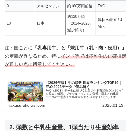
9
アルゼンチン
約160万頭前後
FAO
約130万頭
農林水産省 / J-
10
日本
（2024–2025、
Milk
減少傾向）
注：国ごとに
「乳専用牛」と「兼用牛（乳・肉・役用）」
の定義が異なるため、特に
インド等では搾乳牛の正確推定
が難しい点に留意してください。
【2026年版】牛の頭数 世界ランキングTOP10｜
FAO 2023データで読み解く
FAO（2023）データに基づく世界の牛飼育頭数ランキング
を図表で解説。ブラジル・インドの背景、日本との比較、
データの注意点まで酪農家がわかりやすく紹介します。
rakusurukurasi.com
2026.01.19
2. 頭数と牛乳生産量、1頭当たり生産効率