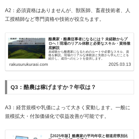
A2：必須資格はありませんが、獣医師、畜産技術者、人
工授精師など専門資格や技術が役立ちます。
酪農家・酪農従事者になるには？ 未経験からプ
ロへ！現場のリアル体験と必要なスキル・資格徹
底解説
未経験から酪農家になるためのルートや必要なスキル、資
格を解説。現場のリアルな体験談と失敗から学んだことを
紹介し、成功へのヒントを提供します。
rakusurukurasi.com
2025.03.13
Q3：酪農は稼げますか？年収は？
A3：経営規模や乳価によって大きく変動します。一般に
規模拡大・付加価値化で収益改善が可能です。
【2025年版】酪農家の平均年収と都道府県別比