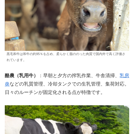
黒毛和牛は和牛の約95％を占め、柔らかく脂ののった肉質で国内外で高く評価さ
れています。
酪農（乳用牛）
：早朝と夕方の搾乳作業、牛舎清掃、
乳房
炎
などの乳質管理、冷却タンクでの生乳管理、集荷対応。
日々のルーチンが固定化される点が特徴です。