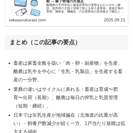
較 — 稼ぐ牧場の共通点
酪農家の平均年収と都道府県別の実態をわかりやすく解
説。低所得の主因と現場で使える収入改善策、資金計画の
実例、補助金・機械化・六次産業化の具体案まで幅広く紹
介します。
rakusurukurasi.com
2025.09.21
まとめ（この記事の要点）
畜産は家畜全般を扱い「肉・卵・副産物」を生産、
酪農は乳牛を中心に「生乳・乳製品」を生産する畜
産の一分野。
業務の違いはサイクルに表れる：畜産は育成〜肥
育〜出荷（長期）、酪農は毎日の搾乳と乳質管理
（短期・継続）。
日本では生乳生産が地域偏在（北海道の比重が高
い）・飼養戸数減少が続く一方、1戸当たり規模は拡
大する傾向。