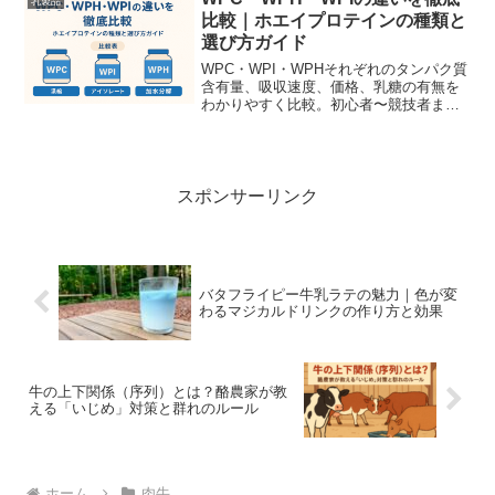
乳製品
比較｜ホエイプロテインの種類と
選び方ガイド
WPC・WPI・WPHそれぞれのタンパク質
含有量、吸収速度、価格、乳糖の有無を
わかりやすく比較。初心者〜競技者まで
目的別の最適な選び方と摂取タイミング
を具体的に解説する完全ガイド。
スポンサーリンク
バタフライピー牛乳ラテの魅力｜色が変
わるマジカルドリンクの作り方と効果
牛の上下関係（序列）とは？酪農家が教
える「いじめ」対策と群れのルール
ホーム
肉牛