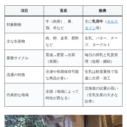
項目
畜産
酪農
牛（肉用）、豚、
主に
乳用牛
（
ホルス
対象動物
鶏、羊など
タイン
等）
肉、卵、皮革、肥料
生乳、バター、チー
主な生産物
など
ズ、ヨーグルト
育成→肥育→出荷
毎日の搾乳と乳質管
業務サイクル
（長期）
理（短期・継続）
冷凍や長期保存可能
生乳は鮮度重視で迅
流通の特徴
な商品が多い
速に出荷・加工
北海道の比重が高い
全国（地域によって
代表的な地域
（生乳生産の大きな
特化が異なる）
比率）