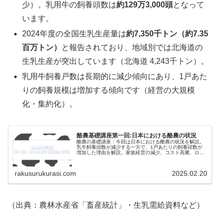
少）。乳用牛の飼養頭数は
約129万3,000頭
となって
います。
2024年度の全国生乳生産量は
約7,350千トン（約7.35
百万トン）
と報告されており、地域別では北海道の
生乳生産が突出しています（北海道 4,243千トン）。
乳用牛飼養戸数は長期的に減少傾向にあり、1戸あた
りの飼養規模は増加する傾向です（経営の大規模
化・集約化）。
酪農基礎講座第一回:日本における酪農の状況
酪農の基礎講座：今回は日本における酪農の状況を解説。
乳牛飼養頭数が減少する一方で、1戸あたりの飼養頭数が
増加した理由を解説。家族経営の減少、コスト高騰、ロボ
ット技術導入が影響しています。
rakusurukurasi.com
2025.02.20
（出典：農林水産省「畜産統計」・生乳需給資料など）