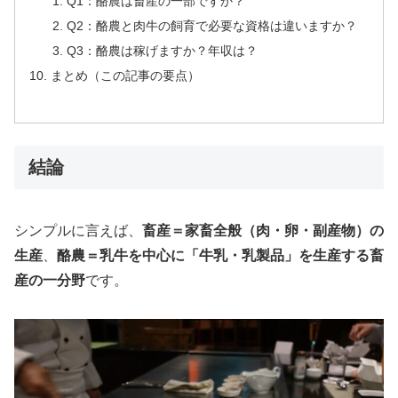
Q1：酪農は畜産の一部ですか？
Q2：酪農と肉牛の飼育で必要な資格は違いますか？
Q3：酪農は稼げますか？年収は？
まとめ（この記事の要点）
結論
シンプルに言えば、
畜産＝家畜全般（肉・卵・副産物）の
生産
、
酪農＝乳牛を中心に「牛乳・乳製品」を生産する畜
産の一分野
です。