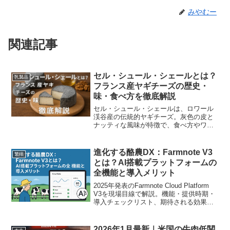
みやむー
関連記事
セル・シュール・シェールとは？
乳製品
フランス産ヤギチーズの歴史・
味・食べ方を徹底解説
セル・シュール・シェールは、ロワール
渓谷産の伝統的ヤギチーズ。灰色の皮と
ナッティな風味が特徴で、食べ方やワイ
ンとの相性もご紹介します。
進化する酪農DX：Farmnote V3
繁殖
とは？AI搭載プラットフォームの
全機能と導入メリット
2025年発表のFarmnote Cloud Platform
V3を現場目線で解説。機能・提供時期・
導入チェックリスト、期待される効果を
わかりやすくまとめます。
2026年1月最新｜米国の牛肉低関