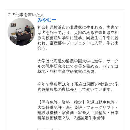
この記事を書いた人
みやむー
神奈川県横浜市の非農家に生まれる。実家で
は犬を飼っており、犬部のある神奈川県立相
原高校畜産科学科に進学。同級生に牛部に誘
われ、畜産部牛プロジェクトに入部。牛と出
会う。
大学は北海道の酪農学園大学に進学。サーク
ルの乳牛研究会にて会長を務める。ゼミでは
草地・飼料生産学研究室に所属。
今年で酪農歴10年！現在は関西の牧場にて乳
肉兼業農場の農場長として働いています。
【保有免許・資格・検定】普通自動車免許・
大型特殊免許・牽引免許・フォークリフト・
建設系機械・家畜商・家畜人工授精師・日本
農業技術検定２級・2級認定牛削蹄師