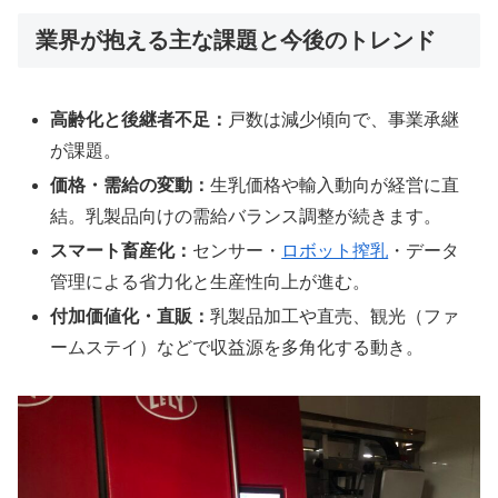
業界が抱える主な課題と今後のトレンド
高齢化と後継者不足：
戸数は減少傾向で、事業承継
が課題。
価格・需給の変動：
生乳価格や輸入動向が経営に直
結。乳製品向けの需給バランス調整が続きます。
スマート畜産化：
センサー・
ロボット搾乳
・データ
管理による省力化と生産性向上が進む。
付加価値化・直販：
乳製品加工や直売、観光（ファ
ームステイ）などで収益源を多角化する動き。