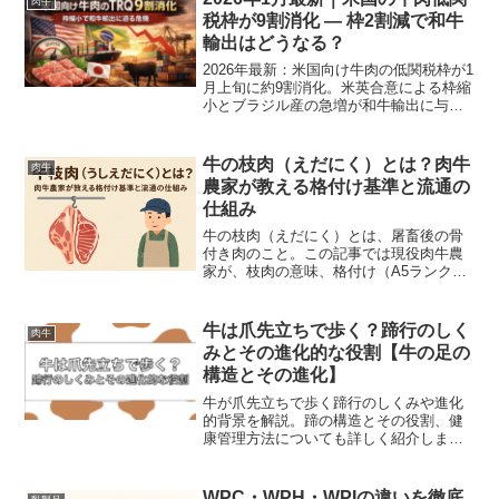
肉牛
税枠が9割消化 — 枠2割減で和牛
輸出はどうなる？
2026年最新：米国向け牛肉の低関税枠が1
月上旬に約9割消化。米英合意による枠縮
小とブラジル産の急増が和牛輸出に与え
る影響と対策を分かりやすく解説しま
す。
牛の枝肉（えだにく）とは？肉牛
肉牛
農家が教える格付け基準と流通の
仕組み
牛の枝肉（えだにく）とは、屠畜後の骨
付き肉のこと。この記事では現役肉牛農
家が、枝肉の意味、格付け（A5ランク
等）の基準、歩留まりの計算、加工の流
れを初心者向けに分かりやすく解説しま
す。農業高校生や業界への就職を目指す
牛は爪先立ちで歩く？蹄行のしく
肉牛
方必見の基礎知識です。
みとその進化的な役割【牛の足の
構造とその進化】
牛が爪先立ちで歩く蹄行のしくみや進化
的背景を解説。蹄の構造とその役割、健
康管理方法についても詳しく紹介しま
す。
WPC・WPH・WPIの違いを徹底